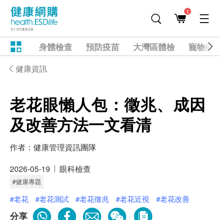
1
身體檢查
預防疫苗
大灣區體檢
寵物健
健康資訊
老花眼懶人包：徵兆、成因
及改善方法一文看清
作者：
健康管理資訊團隊
2026-05-19
眼科檢查
#健康專題
#老花
#老花測試
#老花徵兆
#老花近視
#老花改善
分享