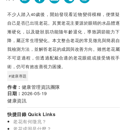
不少人踏入40歲後，開始發現看近物變得模糊，便懷疑
自己是否已出現老花。其實老花主要源於眼睛的水晶體逐
漸硬化，以及睫狀肌功能隨年齡退化，導致調節能力下
降，屬正常生理變化。
本文整合老花的常見徵兆與簡易自
我檢測方法，並解答老花的成因與改善方向。雖然老花屬
不可逆過程，但透過配戴合適的老花眼鏡或接受矯視手
術，仍可有效改善視力困擾。
#健康專題
作者：
健康管理資訊團隊
日期：
2026-05-19
健康資訊
快捷目錄 Quick Links
老花有何徵兆？
老花成因是什麼？