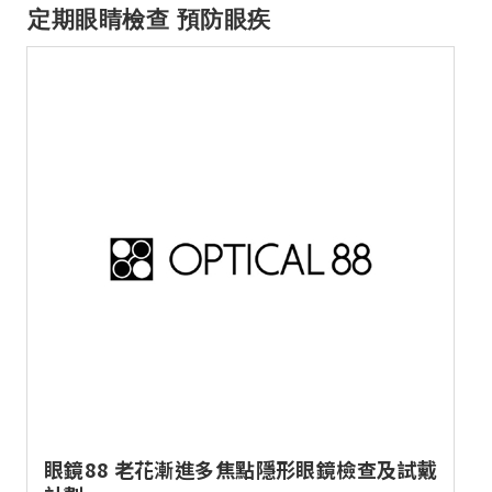
定期眼睛檢查 預防眼疾
眼鏡88 老花漸進多焦點隱形眼鏡檢查及試戴