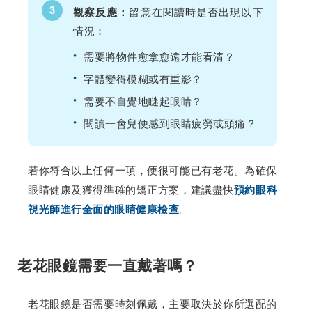
3
留意在閱讀時是否出現以下
觀察反應：
情況：
•
需要將物件愈拿愈遠才能看清？
•
字體變得模糊或有重影？
•
需要不自覺地瞇起眼睛？
•
閱讀一會兒便感到眼睛疲勞或頭痛？
若你符合以上任何一項，便很可能已有老花。為確保
眼睛健康及獲得準確的矯正方案，建議盡快
預約眼科
。
視光師進行全面的眼睛健康檢查
老花眼鏡需要一直戴著嗎？
老花眼鏡是否需要時刻佩戴，主要取決於你所選配的