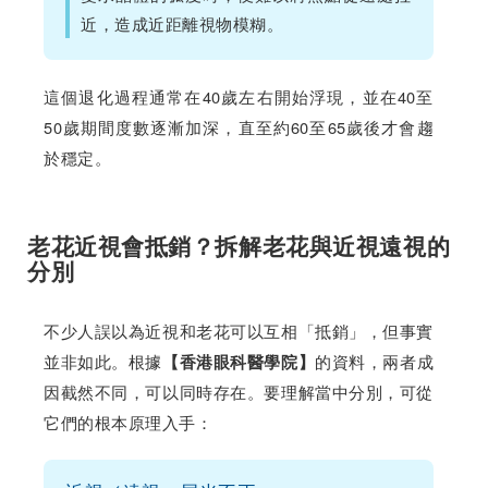
近，造成近距離視物模糊。
這個退化過程通常在40歲左右開始浮現，並在40至
50歲期間度數逐漸加深，直至約60至65歲後才會趨
於穩定。
老花近視會抵銷？拆解老花與近視遠視的
分別
不少人誤以為近視和老花可以互相「抵銷」，但事實
並非如此。根據
的資料，兩者成
【香港眼科醫學院】
因截然不同，可以同時存在。要理解當中分別，可從
它們的根本原理入手：