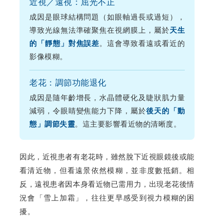
近視／遠視：屈光不正
成因是眼球結構問題（如眼軸過長或過短），
導致光線無法準確聚焦在視網膜上，屬於
天生
。這會導致看遠或看近的
的「靜態」對焦誤差
影像模糊。
老花：調節功能退化
成因是隨年齡增長，水晶體硬化及睫狀肌力量
減弱，令眼睛變焦能力下降，屬於
後天的「動
。這主要影響看近物的清晰度。
態」調節失靈
因此，近視患者有老花時，雖然脫下近視眼鏡後或能
看清近物，但看遠景依然模糊，並非度數抵銷。相
反，遠視患者因本身看近物已需用力，出現老花後情
況會「雪上加霜」，往往更早感受到視力模糊的困
擾。