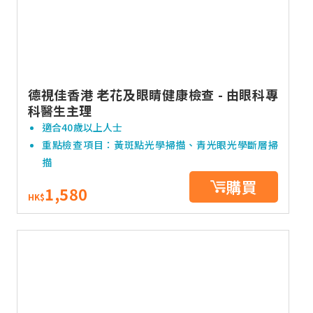
德視佳香港 老花及眼睛健康檢查 - 由眼科專
科醫生主理
適合40歲以上人士
重點檢查項目：黃斑點光學掃描、青光眼光學斷層掃
描
購買
1,580
HK$