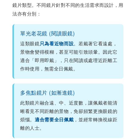
鏡片類型。不同鏡片針對不同的生活需求而設計，用
法亦有分別：
單光老花鏡 (閱讀眼鏡)
這類眼鏡
。若戴著它看遠處，
只為看近物而設
景物會變得模糊，甚至可能引致頭暈。因此它
適合「即用即戴」，只在閱讀或處理近距離工
作時使用，無需全日佩戴。
多焦點鏡片 (如漸進鏡)
此類鏡片融合遠、中、近度數，讓佩戴者能清
晰看見不同距離的景物，免卻頻繁更換眼鏡的
煩惱。
，並經常轉換視線距
適合需要全日佩戴
離的人士。