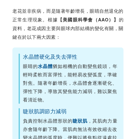
老花並非疾病，而是隨著年齡增長，眼睛自然退化的
正常生理現象。根據
的
【美國眼科學會（AAO）】
資料，老花成因主要與眼球內部結構的變化有關，關
鍵在於以下兩大因素：
水晶體硬化及失去彈性
眼睛的
猶如相機的自動變焦鏡頭，年
水晶體
輕時柔軟而富彈性，能輕易改變弧度，準確
對焦。隨著年齡增長，水晶體會逐漸硬化、
彈性下降，導致其變焦能力減弱，難以聚焦
看清近物。
睫狀肌調節力減弱
負責控制水晶體形狀的
，其肌肉力量
睫狀肌
亦會隨年齡下降。當肌肉無法有效收縮去改
變水晶體的弧度時，便難以將焦點從遠處拉