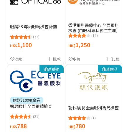
香港眼科醫療中心 全面眼科
眼鏡88 尊尚眼睛檢查計劃
檢查 (由眼科專科醫生主理)
(19)
(32)
1,100
1,250
HK$
HK$
收藏
比較
收藏
比較
送禮物
連贈品
贈送$100現金券
醫思眼科 全面眼睛檢查
朝代護眼 全面眼科視光檢查
(21)
(1)
788
780
HK$
HK$