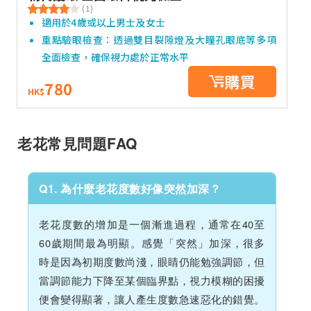
(1)
適用於4歲或以上男士及女士
重點驗眼檢查：透過雙目裂隙燈及大瞳孔眼底等多項
全面檢查，確保視力處於正常水平
購買
780
HK$
老花常見問題FAQ
Q1. 為什麼老花度數好像突然加深？
老花度數的增加是一個漸進過程，通常在40至
60歲期間最為明顯。感覺「突然」加深，很多
時是因為初期度數尚淺，眼睛仍能勉強調節，但
當調節能力下降至某個臨界點，視力模糊的困擾
便會變得顯著，讓人產生度數急速惡化的錯覺。