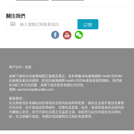
關注我們
訂閱
商戶合作 / 加盟
如閣下擁有任何健康相關之服務及產品，並有興趣成為健康網購 health.ESDlife
的服務及產品供應商，歡迎與健康網購 health.ESDlife業務發展部聯絡。我們會
於2個工作天內回覆，為閣下提供更多有關合作詳情。
電郵:
partnership@esdlife.com
重要聲明：
生活易會員於本網站內所發表的全部內容為即時更新，因此生活易不會預先審查
任何內容，並不會保證其準確性、完整性及質量。此外，會員所發表的全部內容
均屬個人意見，並不代表生活易之言論及立場。如從而引起任何損失或法律糾
紛，生活易概不負責。有關詳情請參閱生活易的免責聲明。