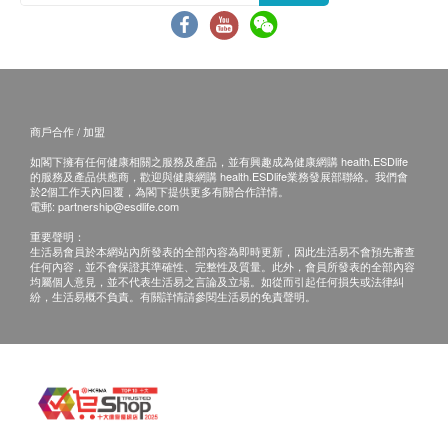
商戶合作 / 加盟
如閣下擁有任何健康相關之服務及產品，並有興趣成為健康網購 health.ESDlife
的服務及產品供應商，歡迎與健康網購 health.ESDlife業務發展部聯絡。我們會
於2個工作天內回覆，為閣下提供更多有關合作詳情。
電郵:
partnership@esdlife.com
重要聲明：
生活易會員於本網站內所發表的全部內容為即時更新，因此生活易不會預先審查
任何內容，並不會保證其準確性、完整性及質量。此外，會員所發表的全部內容
均屬個人意見，並不代表生活易之言論及立場。如從而引起任何損失或法律糾
紛，生活易概不負責。有關詳情請參閱生活易的免責聲明。