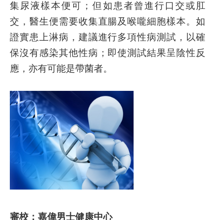
集尿液樣本便可；但如患者曾進行口交或肛
交，醫生便需要收集直腸及喉嚨細胞樣本。如
證實患上淋病，建議進行多項性病測試，以確
保沒有感染其他性病；即使測試結果呈陰性反
應，亦有可能是帶菌者。
審校：嘉偉男士健康中心