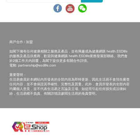
商戶合作 / 加盟
如閣下擁有任何健康相關之服務及產品，並有興趣成為健康網購 health.ESDlife
的服務及產品供應商，歡迎與健康網購 health.ESDlife業務發展部聯絡。我們會
於2個工作天內回覆，為閣下提供更多有關合作詳情。
電郵:
partnership@esdlife.com
重要聲明：
生活易會員於本網站內所發表的全部內容為即時更新，因此生活易不會預先審查
任何內容，並不會保證其準確性、完整性及質量。此外，會員所發表的全部內容
均屬個人意見，並不代表生活易之言論及立場。如從而引起任何損失或法律糾
紛，生活易概不負責。有關詳情請參閱生活易的免責聲明。