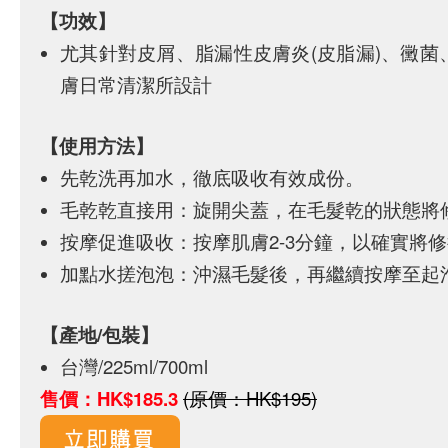
【功效】
尤其針對皮屑、脂漏性皮膚炎(皮脂漏)、黴
膚日常清潔所設計
【使用方法】
先乾洗再加水，徹底吸收有效成份。
毛乾乾直接用：旋開尖蓋，在毛髮乾的狀態將
按摩促進吸收：按摩肌膚2-3分鐘，以確實將
加點水搓泡泡：沖濕毛髮後，再繼續按摩至起
【產地/包裝】
台灣/225ml/700ml
售價：HK$185.3
(原價：HK$195)