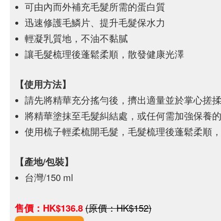
可由內而外補充毛髮所需的蛋白質
迅速修護毛鱗片、提升毛髮保水力
輕凝乳質地，不油不黏膩
讓毛髮梳理後蓬鬆柔順，散發健康光澤
【使用方法】
請先將精華充分搖勻後，擠出適量並於掌心搓
將精華塗抹至毛髮糾結處，或任何需加強保養
使用梳子輕柔梳開毛髮，毛髮梳理後蓬鬆柔順
【產地/包裝】
台灣/150 ml
售價：HK$136.8
(原價：HK$152)