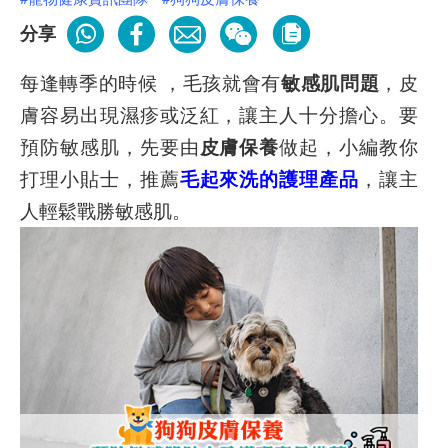
分享
每逢轉季的時候 ，毛孩就會有
敏感肌問題
，皮
膚容易出現濕疹或泛紅，讓主人十分擔心。要
預防敏感肌，先要由
皮膚保養
做起，小編教你
打理小貼士，推薦
毛起來洗的護理產品
，讓主
人輕鬆戰勝敏感肌。