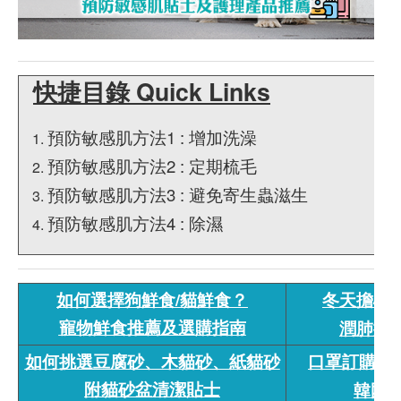
快捷目錄 Quick Links
預防敏感肌方法1 : 增加洗澡
預防敏感肌方法2 : 定期梳毛
預防敏感肌方法3 : 避免寄生蟲滋生
預防敏感肌方法4 : 除濕
如何選擇狗鮮食/貓鮮食？
冬天擔心
寵物鮮食推薦及選購指南
潤肺提
如何挑選豆腐砂、木貓砂、紙貓砂
口罩訂購專區
附貓砂盆清潔貼士
韓國K