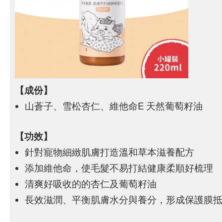
【成份】
山蒼子、雪松杏仁、維他命E 天然葡萄籽油
【功效】
針對寵物細緻肌膚打造溫和草本滋養配方
添加維他命，使毛髮不易打結健康柔順好梳理
清爽好吸收的的杏仁及葡萄籽油
長效滋潤、平衡肌膚水分與養分，形成保護膜