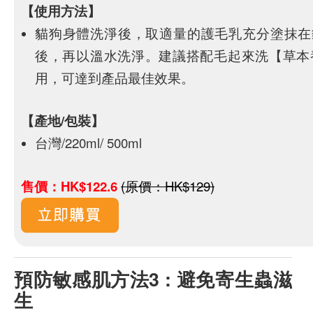
【使用方法】
貓狗身體洗淨後，取適量的護毛乳充分塗抹在
後，再以溫水洗淨。建議搭配毛起來洗【草本
用，可達到產品最佳效果。
【產地/包裝】
台灣/220ml/ 500ml
售價：HK$122.6
(原價：HK$129)
預防敏感肌方法3 : 避免寄生蟲滋
生