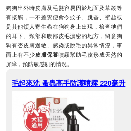
狗狗出外時皮膚及毛髮容易因於地面及草叢等
有接觸，一不差覺便會令蚊子、跳蚤、壁蝨或
是其他煩人寄生蟲在狗狗身上出現，檢查牠們
的耳下、頸部和腹部皮毛濃密的地方，留意狗
狗有否皮膚過敏、感染或脫毛的異常情況，事
面上有不少
皮膚保養
噴霧幫助毛孩形成天然的
屏障，預防敏感肌的情況。
毛起來洗 蚤蟲高手防護噴霧 220毫升