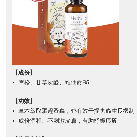
【成份】
雪松、甘草次酸、維他命B5
【功效】
草本萃取驅趕蚤蟲，並有效干擾害蟲生長機制
成份溫和、不刺激皮膚，有助紓緩痕癢