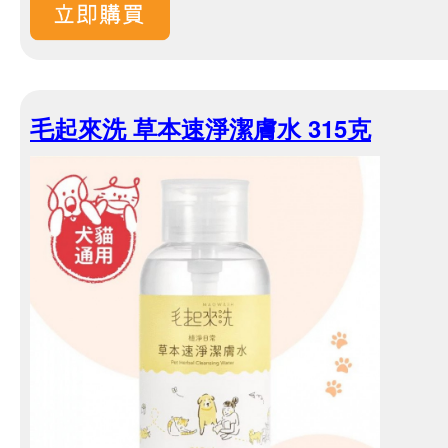
毛起來洗 草本速淨潔膚水 315克