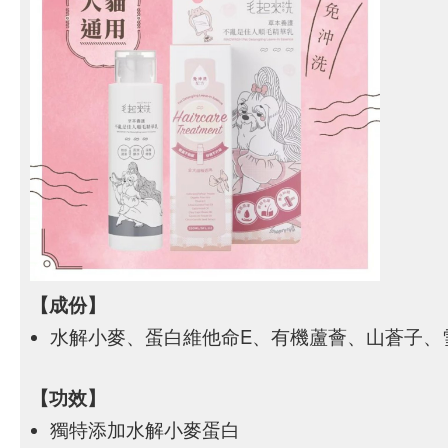
【成份】
水解小麥、蛋白維他命E、有機蘆薈、山蒼子、
【功效】
獨特添加水解小麥蛋白