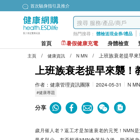
首次驗身指引及推介
熱門搜尋：
體檢送現金券/禮品
首頁
暑假健康充電
身體檢查
/
/
/
上班族衰老提早來襲！
主頁
健康資訊
N MN
上班族衰老提早來襲！教你揀
作者：
健康管理資訊團隊
2024-05-31
N M
#健康專題
分享
歲月催人老？返工才是加速衰老的元兇！NMN是
量多與少，有否想過NMN食落肚之後，能否被身體完全