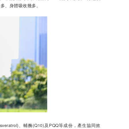
幾多、身體吸收幾多。
esveratrol)、輔酶(Q10)及PQQ等成份，產生協同效