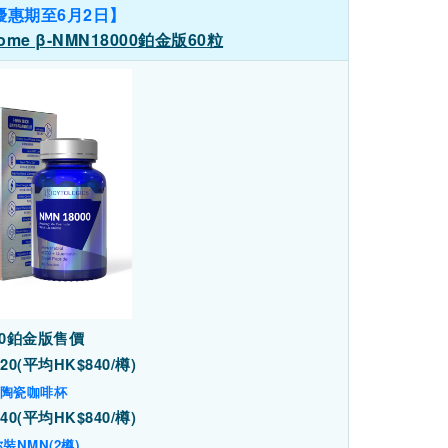
優惠期至6月2日】
ome β-NMN18000鉑金版60粒
000鉑金版售價
20(平均HK$840/樽)
鋼陶瓷咖啡杯
40(平均HK$840/樽)
你裝NMN(2樽)