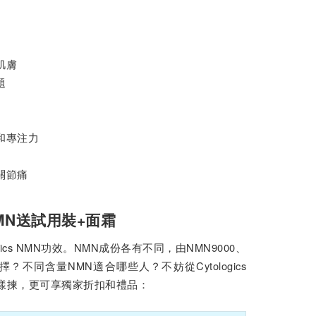
肌膚
題
和專注力
關節痛
 NMN送試用裝+面霜
gics NMN功效。NMN成份各有不同，由NMN9000、
選擇？不同含量NMN適合哪些人？不妨從Cytologics
教你點樣揀，更可享獨家折扣和禮品：