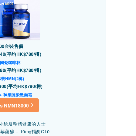
000金裝售價
40(平均HK$780/樽)
鋼陶瓷咖啡杯
80(平均HK$780/樽)
你裝NMN(2樽)
00(平均HK$780/樽)
 + 幹細胞緊緻面霜
s NMN18000
外貌及整體健康的人士
g白藜蘆醇 + 10mg輔酶Q10