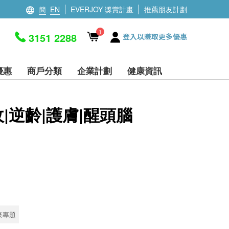
簡
EN
EVERJOY 獎賞計畫
推薦朋友計劃
1
3151 2288
登入以賺取更多優惠
優惠
商戶分類
企業計劃
健康資訊
收|逆齡|護膚|醒頭腦
康專題