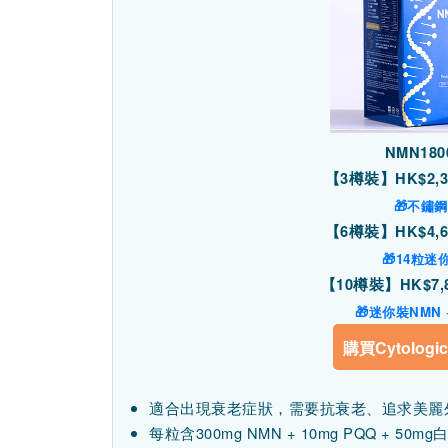
NMN18
【3樽裝】HK$2,3
🎁不鏽
【6樽裝】HK$4,6
🎁14粒迷
【10樽裝】HK$7,8
🎁迷你裝NMN
購買Cytologic
適合出現衰老症狀，需要抗衰老、追求美麗
每粒含300mg NMN + 10mg PQQ + 50m