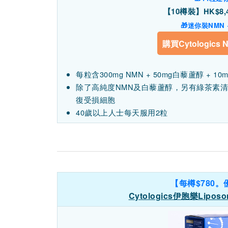
【10樽裝】HK$8,4
🎁迷你裝NMN
購買Cytologics
每粒含300mg NMN + 50mg白藜蘆醇 + 10
除了高純度NMN及白藜蘆醇，另有綠茶素
復受損細胞
40歲以上人士每天服用2粒
【每樽$780。
Cytologics伊胞樂Lipos