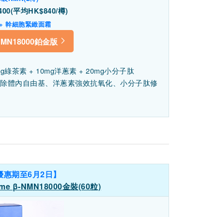
00(平均HK$840/樽)
 + 幹細胞緊緻面霜
 NMN18000鉑金版
mg綠茶素 + 10mg洋蔥素 + 20mg小分子肽
清除體內自由基、洋蔥素強效抗氧化、小分子肽修
優惠期至6月2日】
ome β-NMN18000金裝(60粒)