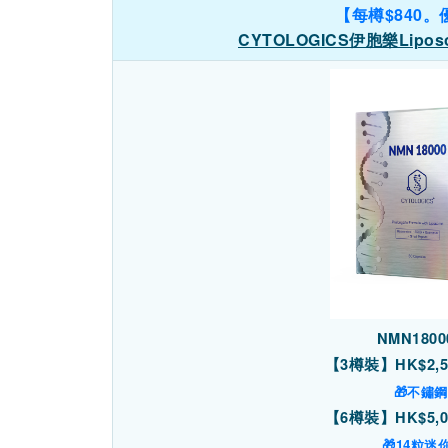
【每樽$840。
CYTOLOGICS伊胞樂Lipos
NMN18
【3樽裝】HK$2,5
🎁不鏽
【6樽裝】HK$5,0
🎁14粒迷