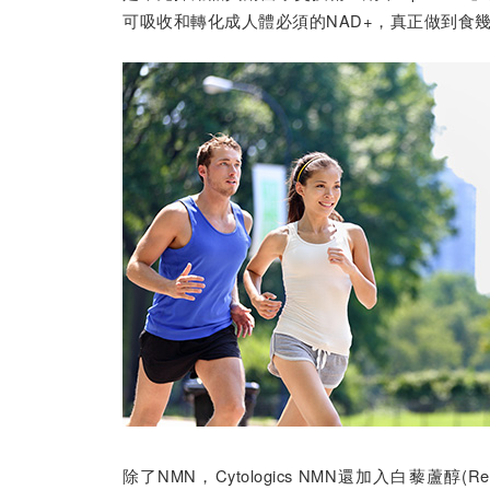
可吸收和轉化成人體必須的NAD+，真正做到食
除了NMN，Cytologics NMN還加入白藜蘆醇(R