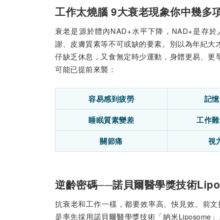
工作太燒腦 9大衰老現象你中幾多
衰老是源於體內NAD+水平下降，NAD+是存
謝、皮膚質素等不可或缺的要素。別以為年紀大
仔缺乏休息，又食無定時少運動，身體更易、更
可能已提前來襲：
容易感到疲勞
記憶
睡眠質素變差
工作難
關節痛
視
逆齡密碼──諾貝爾醫學獎技術Lipo
抗衰老和工作一樣，都要效率高、快見效。前文提到，C
是率先採用諾貝爾醫學獎技術「納米Liposome