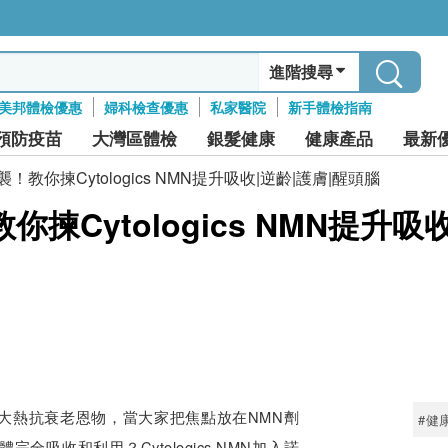
進階搜尋
美邦體檢優惠
婦科檢查優惠
私家醫院
新手體檢指南
預防疫苗
大灣區體檢
銀髮健康
健康產品
最新
教你揀Cytologics NMN提升吸收|逆齡|護膚|醒頭腦
Cytologics NMN提升吸
N
大熱抗衰老恩物，當大家把焦點放在NMN劑
#健
吸收和利用？Cytologics NMN加入諾