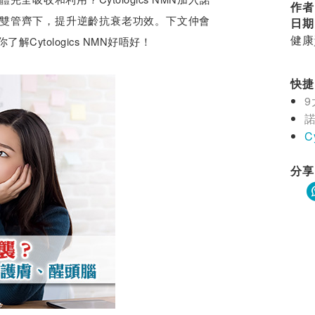
作者
流失雙管齊下，提升逆齡抗衰老功效。下文仲會
日期
健康
助你了解Cytologics NMN好唔好！
快捷目
諾
C
分享