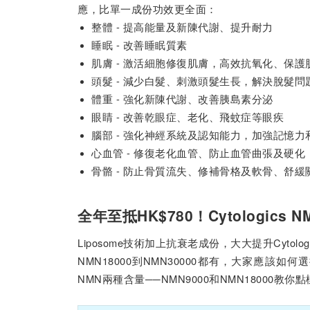
應，比單一成份功效更全面：
整體 - 提高能量及新陳代謝、提升耐力
睡眠 - 改善睡眠質素
肌膚 - 激活細胞修復肌膚，高效抗氧化、保護
頭髮 - 減少白髮、刺激頭髮生長，解決脫髮問
體重 - 強化新陳代謝、改善胰島素分泌
眼睛 - 改善乾眼症、老化、飛蚊症等眼疾
腦部 - 強化神經系統及認知能力，加強記憶力
心血管 - 修復老化血管、防止血管曲張及硬化
骨骼 - 防止骨質流失、修補骨格及軟骨、舒緩
全年至抵HK$780！Cytologics
Liposome技術加上抗衰老成份，大大提升Cytolo
NMN18000到NMN30000都有，大家應該如何
NMN兩種含量──NMN9000和NMN18000