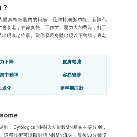
項？
於人體真核細胞內的輔酶，是維持細胞功能、新陳代
才會衰老，在節奏快、工作忙、壓力大的香港，打工
早出現衰老症狀。當你發現身體出現以下警號，衰老
力下降
皮膚鬆弛
集中精神
容易變胖
力退化
更年期症狀
some
ytologics NMN與坊間NMN產品主要分別，
」。這種技術可以限制體內NMN流失，服後30分鐘便