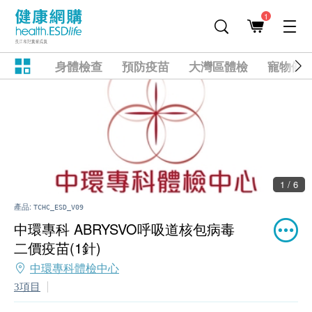
1
身體檢查
預防疫苗
大灣區體檢
寵物健
1 / 6
產品:
TCHC_ESD_V09
中環專科 ABRYSVO呼吸道核包病毒
二價疫苗(1針)
中環專科體檢中心
3項目