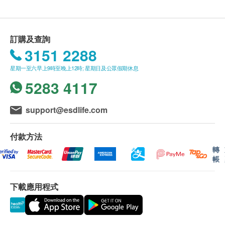
心臟衰歇等疾病）
本身體檢查計劃有效期為6個月，客戶必須於6個月內
星期日及公眾假期︰休息
(由確認付款日期起計)接受有關檢查，逾期作廢。
訂購及查詢
報告 (疫苗計劃除外)
3151 2288
進行健康檢查後，一般情況下，需大概7 - 14 個工作
天跟進檢查報告， 工作天不包括星期六、日及公眾假
星期一至六早上9時至晚上12時; 星期日及公眾假期休息
期。 輪侯報告講解時間會因應不同情況(如個別化驗
5283 4117
項目所需時間或客人指明特定時段)而有所延長。
support@esdlife.com
A. 本地及海外客戶:
(1) 親身領取：直接前往中環專科體檢中心領取 及 聽
付款方法
取醫生講解報告
轉
帳
自取報告時間 :
星期一至五-上午 9am - 6pm
下載應用程式
備註
講解醫療服務: 電話或會面只提供一次服務
客戶若體檢後3個月內不提取報告，所有報告一律