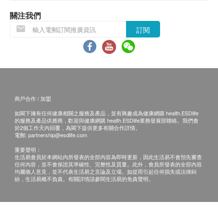
作銷毀處理及不會存底，額外索取報告複印需付行
關注我們
政費(另議)。
訂閱
客人需自行承擔郵寄報告之風險。
如有爭議，健康網購health.ESDlife 及 中環專科體
檢中心 保留最後決定權。
免責聲明：
商戶合作 / 加盟
所有健康檢查/服務並非作為醫務診斷或治療用
途。當閣下身體健康出現任何疾病徵兆時，應立即
如閣下擁有任何健康相關之服務及產品，並有興趣成為健康網購 health.ESDlife
的服務及產品供應商，歡迎與健康網購 health.ESDlife業務發展部聯絡。我們會
諮詢有認可資格的醫生，作出診斷及治療。
於2個工作天內回覆，為閣下提供更多有關合作詳情。
電郵:
partnership@esdlife.com
本服務/產品由商戶提供。生活易【健康網購
重要聲明：
health.ESDlife】並沒有經營或提供本服務/產品。
生活易會員於本網站內所發表的全部內容為即時更新，因此生活易不會預先審查
有關此服務/產品的錯漏或延誤，或因使用此服務/
任何內容，並不會保證其準確性、完整性及質量。此外，會員所發表的全部內容
均屬個人意見，並不代表生活易之言論及立場。如從而引起任何損失或法律糾
產品而引致的損失、損害、受傷或法律訴訟，健康
紛，生活易概不負責。有關詳情請參閱生活易的免責聲明。
網購health.ESDlife概不負責。一切有關的索償或
查詢，須向提供服務之體檢中心或商戶提出。