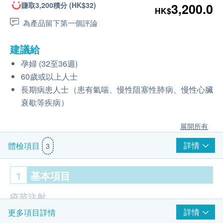
賺取3,200積分 (HK$32)
3,200.0
HK$
為產品留下第一個評論
建議給
孕婦 (32至36週)
60歲或以上人士
長期病患人士（患有氣喘、慢性阻塞性肺病、慢性心臟
衰歇等疾病）
展開所有
詳情
體檢項目
3
1
基本項目
疫苗注射
詳情
更多項目詳情
注射疫苗前醫生評估