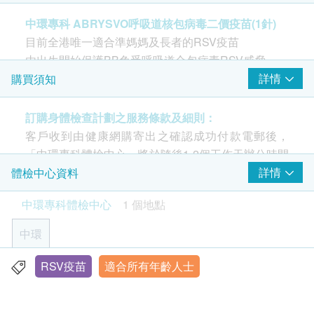
ABRYSVO呼吸道核包病毒二價疫苗(1針)
中環專科 ABRYSVO呼吸道核包病毒二價疫苗(1針)
由醫護人員負責注射程序
目前全港唯一適合準媽媽及長者的RSV疫苗
由出生開始保護BB免受呼吸道合包病毒RSV威脅
當準媽媽在懷孕32至36週接種ABRYSVO，BB出現嚴
詳情
購買須知
重RSV相關的下呼吸道疾病風險大幅下降。
訂購身體檢查計劃之服務條款及細則：
為BB及早預防嚴重RSV呼吸道疾病下降 91%
客戶收到由健康網購寄出之確認成功付款電郵後，
不論媽媽懷孕期間有否接種ABRYSVO，BB出生後都
「中環專科體檢中心」將於隨後1-2個工作天辦公時間
有可能出現低出生體重(ABRYSVO組:5.1%；安慰劑組
內，致電客戶預約身體檢查的時間及地點。客戶亦可
詳情
體檢中心資料
:4.4%) 或新生兒黃疸(ABRYSVO組:7.2% ；慰劑組
致電查詢或在訂單確認後一個工作天致電該中心預約
中環專科體檢中心
1 個地點
6.7%)。、
(電話/ Whatsapp：+852 5543 0000)。
中環
適合接種人士
年齡
• 孕婦 (32至36週)
身體檢查計劃只適用於18歲或以上之人士。
RSV疫苗
適合所有年齡人士
香港中環皇后大道中99號中環中心42樓4203室
• 60歲或以上人士
星期一至五︰9:00a.m. – 6:00p.m.
• 長期病患人士（患有氣喘、慢性阻塞性肺病、慢性
有效期
星期六：9:00a.m. – 1:00p.m.