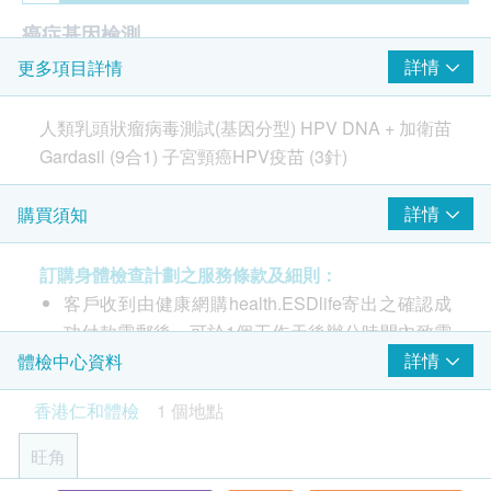
癌症基因檢測
詳情
更多項目詳情
頭頸癌
子宮頸癌
人類乳頭狀瘤病毒測試(基因分型) HPV DNA + 加衛苗
肛門癌
Gardasil (9合1) 子宮頸癌HPV疫苗 (3針)
一般性病
詳情
購買須知
由醫生負責注射評估、由註冊護士負責注射程序。
人類乳頭狀瘤病毒測試
有效預防由HPV病毒6,11,16,18,31,33,45,52,58型
生殖器官濕疣
訂購身體檢查計劃之服務條款及細則：
號引致的癌症及病變，
疫苗注射
客戶收到由健康網購health.ESDlife寄出之確認成
包括子宮頸癌、肛門癌、頭頸癌、咽喉腫塊及生殖
功付款電郵後，可於1個工作天後辦公時間內致電
器官濕疣(椰菜花)等達80-90%。
2156 5857 或 Whatsapp 5726 4497 預約服務。
詳情
體檢中心資料
檢測則能在子宮頸細胞發生變化前識別有否感染
HPV 9合1疫苗接種 (加衛苗Gardasil 9合1 HPV 疫苗3
針)
客戶於完成檢查後14工作天收到電子報告。 ( 星期
HPV特定基因型，從而作出變化前的風險評估。
香港仁和體檢
1 個地點
由護士負責接種程序
六、日及公眾假期不計算在內 ; 如遇惡劣天氣情況
接種疫苗前由醫生負責接種評估
( 8號或以上颱風信號 / 黑色暴雨 ) 化驗所均會暫停
旺角
運作，報告亦相應會延遲完成時間 )
報告