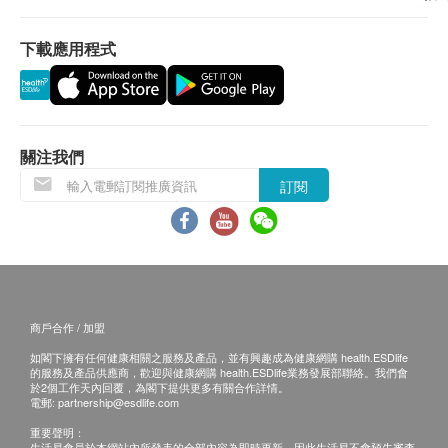
和體檢 將保留最終決定權。
下載應用程式
免責聲明：
所有健康檢查/服務並非作為醫務診斷或治療用
途。當閣下身體健康出現任何疾病徵兆時，應立即
諮詢有認可資格的醫生，作出診斷及治療。
關注我們
本服務/產品由商戶提供。生活易【健康網購
health.ESDlife】並沒有經營或提供本服務/產品。
訂閱
有關此服務/產品的錯漏或延誤，或因使用此服務/
產品而引致的損失、損害、受傷或法律訴訟，健康
網購health.ESDlife概不負責。一切有關的索償或
查詢，須向提供服務之體檢中心或商戶提出。
商戶合作 / 加盟
如閣下擁有任何健康相關之服務及產品，並有興趣成為健康網購 health.ESDlife
的服務及產品供應商，歡迎與健康網購 health.ESDlife業務發展部聯絡。我們會
於2個工作天內回覆，為閣下提供更多有關合作詳情。
電郵:
partnership@esdlife.com
重要聲明：
生活易會員於本網站內所發表的全部內容為即時更新，因此生活易不會預先審查