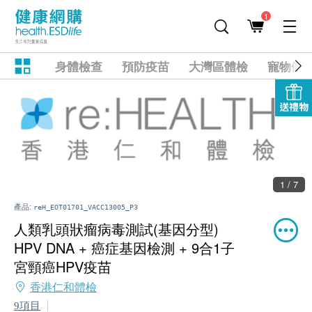
1
身體檢查
預防疫苗
大灣區體檢
寵物健
送禮物
1 / 7
產品:
reH_EOT01701_VACC13005_P3
人類乳頭狀瘤病毒測試(基因分型)
HPV DNA + 癌症基因檢測 + 9合1子
宮頸癌HPV疫苗
香港仁和體檢
9項目