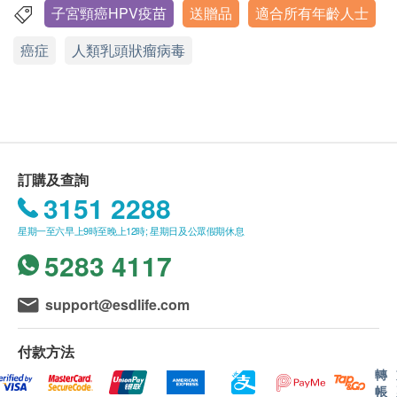
請注意: 由
2021年9月1日起訂購之身體檢查計劃或
子宮頸癌HPV疫苗
送贈品
適合所有年齡人士
旺角亞皆老街8號朗豪坊辦公室大樓11樓
疫苗計劃，有效期為3個月，逾期作廢。
醫生諮詢
癌症
人類乳頭狀瘤病毒
顯示地圖
由註冊護士負責疫苗接種程序。
所有計劃只適用於1人享用及只可享用1次 (不包括
熱線電話：(852) 2156 5857
2人同行計劃)，亦不可兌換成現金及不可轉換為其
星期二，五，六：8:30a.m. - 6:00p.m
他產品及服務。
星期一，三，四，日及公眾假期：休息
客戶於進行服務前，必須出示有效身份證明文件以
作登記。
訂購及查詢
客戶於進行服務前，應清楚並同意本公司所安排之
3151 2288
服務及內容。
星期一至六早上9時至晚上12時; 星期日及公眾假期休息
如體檢計劃包含空腹血糖需安排在上午9:00-10:00
5283 4117
開始進行。
訂購一經確認，不設更改已訂購的計劃，轉讓給第
support@esdlife.com
三者或退款。
所有身體檢查計劃並非作為醫務診斷或治療用途。
付款方法
所有身體檢驗計劃由 香港仁和體檢 提供。
轉
如有任何爭議，健康網購health.ESDlife 及 香港仁
帳