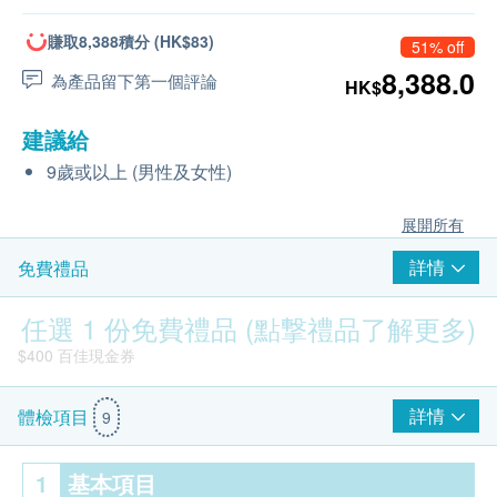
賺取8,388積分 (HK$83)
51% off
8,388.0
為產品留下第一個評論
HK$
建議給
9歲或以上 (男性及女性)
展開所有
詳情
免費禮品
任選 1 份免費禮品 (點撃禮品了解更多)
$400 百佳現金券
詳情
體檢項目
9
1
基本項目