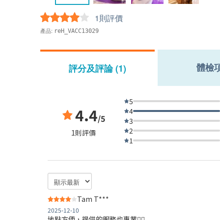
1則評價
產品:
reH_VACC13029
體檢
評分及評論 (1)
5
4.4
4
/5
3
2
1則評價
1
Tam T***
2025-12-10
地點方便，提供的服務也專業👍🏻