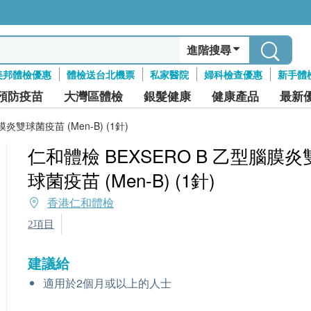
進階搜尋
美邦體檢優惠
體檢送台北機票
私家醫院
婦科檢查優惠
新手體
預防疫苗
大灣區體檢
銀髮健康
健康產品
最新
炎雙球菌疫苗 (Men-B) (1針)
仁和體檢 BEXSERO B 乙型腦膜炎
球菌疫苗 (Men-B) (1針)
香港仁和體檢
2項目
建議給
適用於2個月或以上的人士