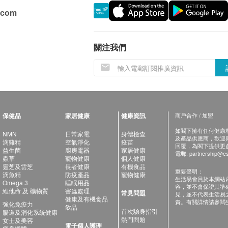
.com
關注我們
保健品
家居健康
健康資訊
商戶合作 / 加盟
如閣下擁有任何健康相關
NMN
日常家電
身體檢查
及產品供應商，歡迎與健
滴雞精
空氣淨化
疫苗
回覆，為閣下提供更
益生菌
廚房電器
家居健康
電郵:
partnership@es
蟲草
寵物健康
個人健康
靈芝及雲芝
長者健康
有機食品
重要聲明：
滴魚精
防疫產品
寵物健康
生活易會員於本網站
Omega 3
睡眠用品
容，並不會保證其準
維他命 及 礦物質
害蟲處理
常見問題
見，並不代表生活易
健康及有機食品
責。有關詳情請參閱
強化免疫力
飲品
首次驗身指引
腸道及消化系統健康
熱門問題
女士及美容
電子個人護理