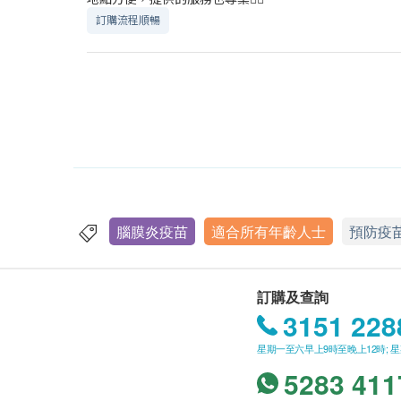
訂購流程順暢
腦膜炎疫苗
適合所有年齡人士
預防疫
訂購及查詢
3151 228
星期一至六早上9時至晚上12時; 
5283 411