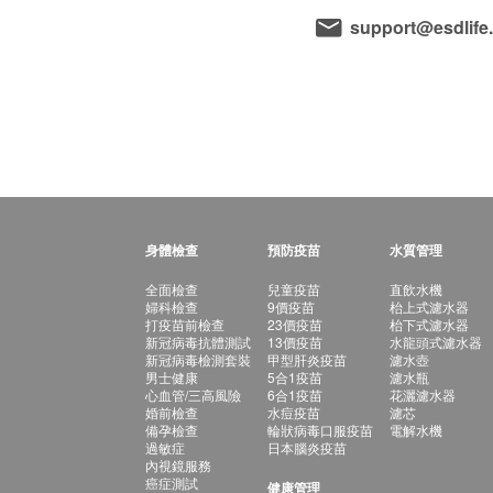
support@esdlife
身體檢查
預防疫苗
水質管理
全面檢查
兒童疫苗
直飲水機
婦科檢查
9價疫苗
枱上式濾水器
打疫苗前檢查
23價疫苗
枱下式濾水器
新冠病毒抗體測試
13價疫苗
水龍頭式濾水器
新冠病毒檢測套裝
甲型肝炎疫苗
濾水壺
男士健康
5合1疫苗
濾水瓶
心血管/三高風險
6合1疫苗
花灑濾水器
婚前檢查
水痘疫苗
濾芯
備孕檢查
輪狀病毒口服疫苗
電解水機
過敏症
日本腦炎疫苗
內視鏡服務
癌症測試
健康管理