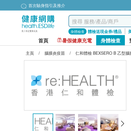
首次驗身指引及推介
體檢送現金券/禮品
身體檢查
首頁
暑假健康充電
身體檢查
主頁
/
腦膜炎疫苗
/
仁和體檢 BEXSERO B 乙型腦膜