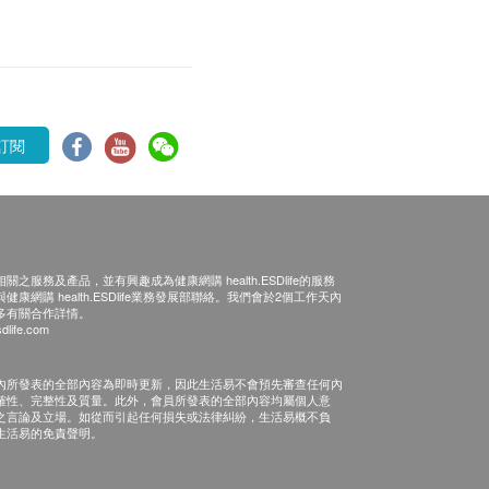
訂閱
之服務及產品，並有興趣成為健康網購 health.ESDlife的服務
康網購 health.ESDlife業務發展部聯絡。我們會於2個工作天內
多有關合作詳情。
dlife.com
內所發表的全部內容為即時更新，因此生活易不會預先審查任何內
確性、完整性及質量。此外，會員所發表的全部內容均屬個人意
之言論及立場。如從而引起任何損失或法律糾紛，生活易概不負
生活易的免責聲明。