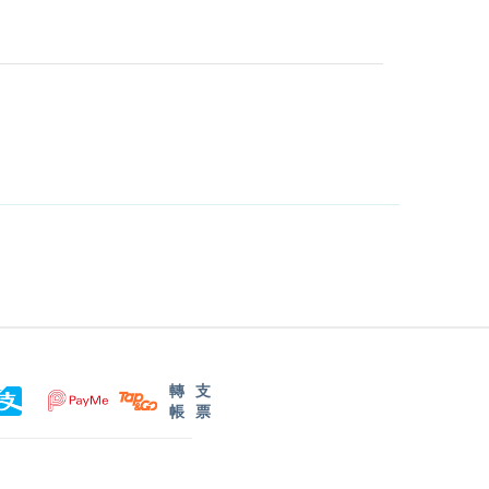
轉
支
帳
票