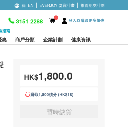
簡
EN
EVERJOY 獎賞計畫
推薦朋友計劃
1
3151 2288
登入以賺取更多優惠
檢指南
優惠
商戶分類
企業計劃
健康資訊
雙
1,800.0
HK$
賺取1,800積分 (HK$18)
暫時缺貨