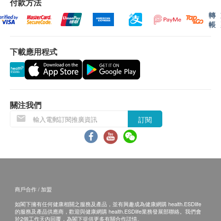
付款方法
紅血球平均紅蛋白量
(2) 電話講解報告：親身或授權親友自取報告
轉
維他命D
紅血球平均血紅素濃度
帳
(3) 電話講解報告：以平郵方式郵寄報告 (客人需自行
檢測維他命D水平，水平過低導致骨骼健康問題、如骨質疏
血小板數目
鬆、骨軟化症或佝僂病。
承擔郵寄報告之風險。)
960.0
紅血球分佈寬度
HK$
下載應用程式
自取報告時間：
報告
腎功能組合
星期一至五︰上午9時至下午5時
組合包括：鈉、鉀、氯化物、重碳酸鹽、陽離子差距、肌酸
醫生電話解釋報告
酐、腎小球濾過率、尿素
星期六︰上午9時至下午1時
480.0
HK$
關注我們
B. 國內客戶或海外客人
訂閱
總前列腺特異抗原 - 癌症指標
(1) 親身聽取報告：親身或授權親友前往本中心
助早期發現前列腺癌，可配合超聲波檢查更全面，指數高需進
(2) 電話講解報告：親身或授權親友自取報告
一步檢查確認。
651.0
HK$
(3) 電話講解報告：如選擇以郵寄報告需要另行收費
(客人需自行承擔郵寄報告之風險。)
商戶合作 / 加盟
自取報告時間：
如閣下擁有任何健康相關之服務及產品，並有興趣成為健康網購 health.ESDlife
的服務及產品供應商，歡迎與健康網購 health.ESDlife業務發展部聯絡。我們會
星期一至五︰上午9時至下午5時
於2個工作天內回覆，為閣下提供更多有關合作詳情。