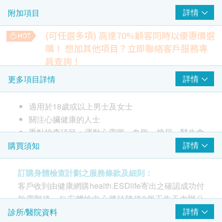
詳情
附加項目
醫生會診
(可任選多項) 高達70%顧客同時以優惠價選
心臟檢查
重點項目
購！
想加其他項目？立即聯絡客戶服務專
運動心電圖
員查詢！
大便常規
詳情
更多項目詳情
檢查大便性狀、顏色、寄生蟲、細菌或白血球，評估腸道感染
2
基本項目
或消化問題。
可發現隱性感染或炎症，如有異常需進一步檢查。
適用於18歲或以上男士及女士
基本健康評估
149.0
HK$
關注心臟健康的人士
體重
重點檢查項目：運動心電圖、血脂、糖尿、醫生會
大便潛血
身高
診、醫生講解報告
詳情
購買須知
檢測大便中微量血液，是腸道出血或結直腸癌的早期標誌。
血壓
149.0
HK$
脈搏率
訂購身體檢查計劃之服務條款及細則：
病歷評估
鈣
客戶收到由健康網購health.ESDlife寄出之確認成功付
評估骨骼及神經健康
款電郵後，仁安體檢中心將於隨後2個工作天內辦公
血脂
114.0
HK$
時間內，致電客戶預約身體檢查的時間及地點。客戶
詳情
診所/醫院資料
總膽固醇