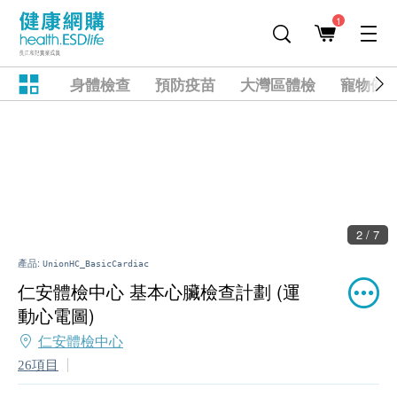
1
身體檢查
預防疫苗
大灣區體檢
寵物健
2 / 7
產品:
UnionHC_BasicCardiac
仁安體檢中心 基本心臟檢查計劃 (運
動心電圖)
仁安體檢中心
26項目