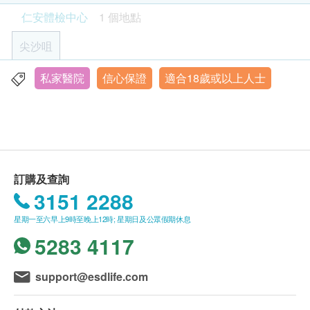
亦可在訂單確認後1個工作天致電該中心預約 (電話：
糖化血色素
高密度膽固醇
仁安體檢中心
1 個地點
反映抽血前三個月的平均血糖值,掌握較長時間的血糖控制情況
2682 2313)。
比空腹血糖更能反映長期血糖控制
低密度膽固醇
尖沙咀
389.0
HK$
三酸甘油脂
年齡
一般健康檢查計劃只適用於18歲或以上之人士 (疫苗
私家醫院
信心保證
適合18歲或以上人士
糖尿
九龍尖沙咀中間道15號 H Zentre 9樓
甲種胚胎蛋白 - 肝癌指標
計劃除外)
助早期發現肝癌，可配合超聲波檢查更全面，指數高需進一步
血葡萄糖 (空腹)
檢查確認。
顯示地圖
480.0
HK$
有效期
血液檢查
星期一至五︰上午9時至下午5時
本身體檢查計劃有效期為六個月，客人必須於六個月
星期六︰上午9時至下午1時
肝功能組合
白血球
星期日及公眾假期︰休息
內(由確認付款日期起計)接受有關檢查，逾期作廢。
組合包括：總蛋白質、白蛋白、球蛋白、白蛋白及球蛋白比
訂購及查詢
查詢電話：2682 2313/WhatsApp：9132 9287
中性白血球
率、谷草轉氨酶、谷丙轉氨酶、鹼性磷酸酶、丙種谷氨酰轉肽
電郵：mhcc@union.org
3151 2288
酶、總膽紅素
淋巴性白血球
報告
617.0
HK$
單核白血球
進行健康檢查後，一般情況下，需大概7至10個工作
星期一至六早上9時至晚上12時; 星期日及公眾假期休息
嗜酸性白血球
天跟進檢查報告， 工作天不包括星期六、日及公眾假
5283 4117
靜臥心電圖
嗜鹼性白血球
期。輪候報告講解時間會因應不同情況(如個別化驗項
適合初步篩查心臟
紅血球計數
檢查心臟在休息狀態是否有異常，如心律不正、心房心室肥大
目所需時間或客人指明特定時段)而有所延長。
support@esdlife.com
或心肌缺氧等
紅血球壓積量
A. 本地客戶:
670.0
HK$
紅血球平均體積
(1) 親身聽取報告：親身或授權親友前往本中心