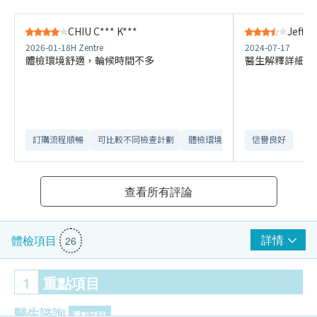
CHIU C*** K***
Jeffre
2026-01-18
H Zentre
2024-07-17
體檢環境舒適，輪候時間不多
醫生解釋詳細，
訂購流程順暢
可比較不同檢查計劃
體檢環境舒適​
信譽良好
查看所有評論
詳情
體檢項目
26
1
重點項目
醫生諮詢
重點項目