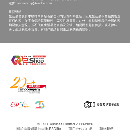
電郵:
partnership@esdlife.com
星期六︰上午9時至下午1時
重要聲明：
生活易會員於本網站內所發表的全部內容為即時更新，因此生活易不會預先審查
備註
任何內容，並不會保證其準確性、完整性及質量。此外，會員所發表的全部內容
均屬個人意見，並不代表生活易之言論及立場。如從而引起任何損失或法律糾
客人必須於預約當天出示身份證明文件及列印訂購
紛，生活易概不負責。有關詳情請參閱生活易的免責聲明。
確認信以確認身份
。
訂購一經確認，不可更改已訂購之檢查項目或退
款。
所有健康檢查並非作醫療診斷或治療用途。
如果客戶已完成電話或面解服務,若再要求講解,需
另外收取$330解析報告費。
客戶若體檢後3個月內不提取報告，所有報告一律
作銷毀處理及不會存底，如客人如需額外索取報告
複印本，請客人前往仁安醫院臨床資訊管理部處
理，本院將按不同醫療記錄類型收取有關行政費
用。
如個別人士有特別醫療需求，仁安體檢中心會保留
© ESD Services Limited 2000-2026
按情況徵收額外費用的權利。
關於健康網購 health.ESDlife
商戶合作 / 加盟
聯絡我們