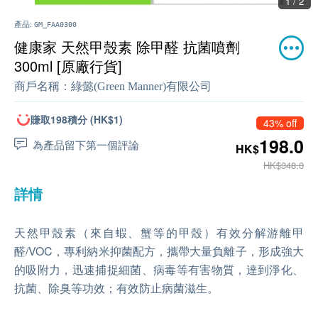
1 / 2
產品:
GM_FAA0300
健康家 天然甲殼素 除甲醛 抗菌噴劑
300ml [原廠行貨]
商戶名稱：
綠懿(Green Manner)有限公司
賺取198積分 (HK$1)
43% off
198.0
為產品留下第一個評論
HK$
HK$348.0
詳情
天然甲殼素（來自蝦、蟹等的甲殼）有效分解游離甲
醛/VOC，專利納米抑菌配方，攜帶大量負離子，形成強大
的吸附力，迅速捕捉細菌、病毒等有害物質，達到淨化、
抗菌、除臭等功效；有效防止病菌滋生。