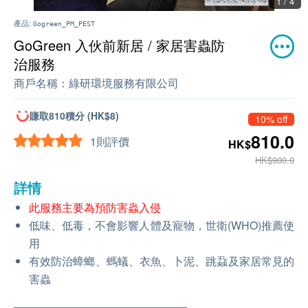
1 / 4
產品:
Gogreen_PM_PEST
GoGreen 入伙前新居 / 家居害蟲防
治服務
商戶名稱：
綠研環境服務有限公司
賺取810積分 (HK$8)
10% off
810.0
1則評價
HK$
HK$900.0
詳情
此服務主要為預防害蟲入侵
低味、低毒，不會影響人體及寵物，世衛(WHO)推薦使
用
有效防治蟑螂、螞蟻、衣魚、卜泥、跳蝨及家居常見的
害蟲