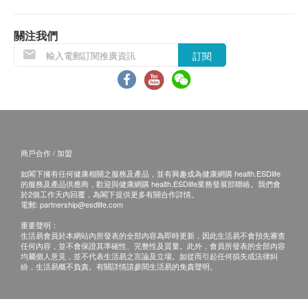
離島，汽車不能直達或沒有升降機設備之地點請先
聯絡綠研團隊查詢。
關注我們
港島地區：$100
訂閱
屯門、元朗及天水圍地區：$120
上水、粉嶺、西貢地區：$150
東涌、馬灣地區：$180
愉景灣地區：$200
除甲醛保養:
商戶合作 / 加盟
客戶可於工程完成後 1 年內，再預約甲醛測量服
如閣下擁有任何健康相關之服務及產品，並有興趣成為健康網購 health.ESDlife
務，保養範圍只包括施工時的物件及牆身，不包括
的服務及產品供應商，歡迎與健康網購 health.ESDlife業務發展部聯絡。我們會
於2個工作天內回覆，為閣下提供更多有關合作詳情。
施工後才添置的新傢俬。
電郵:
partnership@esdlife.com
如測量後指數高於 0.08 ppm (安全標準)，綠研團
重要聲明：
生活易會員於本網站內所發表的全部內容為即時更新，因此生活易不會預先審查
隊將免费提供支援服務 。
任何內容，並不會保證其準確性、完整性及質量。此外，會員所發表的全部內容
如測量後指數未有超標，綠研團隊將收取 $500 出
均屬個人意見，並不代表生活易之言論及立場。如從而引起任何損失或法律糾
紛，生活易概不負責。有關詳情請參閱生活易的免責聲明。
勤費用。