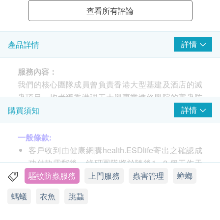
查看所有評論
詳情
產品詳情
服務
內容：
我們的核心團隊成員曾負責香港大型基建及酒店的滅
蟲項目，均考獲香港理工大學專業進修學院的害蟲防
制證書，擁有非常豐富的防蟲知識及實戰經驗，這有
詳情
購買須知
助我們在施工時能夠對症下藥及迅速控制蟲害。
一般條款:
滅蟲服務流程
客戶收到由健康網購health.ESDlife寄出之確認成
我們使用德國BASF及BAYER的殺蟲劑，所使用的殺
功付款電郵後，綠研團隊將於隨後1 - 2 個工作天
蟲劑低味、低毒，不會影響人體及寵物，世衛(WHO)
辦公時間內，致電客戶預約服務的時間及地點。
驅蚊防蟲服務
上門服務
蟲害管理
蟑螂
推薦使用。
客戶亦可致電查詢或在訂單確認後一個工作天致電
螞蟻
衣魚
跳蝨
預約 (電話:3619 7912 / 9508 8210)。
技術員會先詳細檢查服務範圍內的所有地方，並報
如客戶要求更改服務日期及時間，須於已預約日期