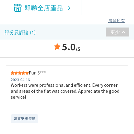
即睇全店產品
展開所有
更少
評分及評論 (1)
5.0
/5
Pun S***
2023-04-16
Workers were professional and efficient. Every corner
and areas of the flat was covered. Appreciate the good
service!
送貨安排流暢