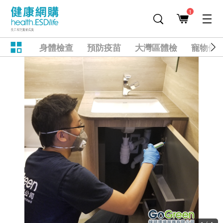
1
身體檢查
預防疫苗
大灣區體檢
寵物健