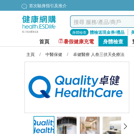
首次驗身指引及推介
體檢送現金券/禮品
身體檢查
首頁
暑假健康充電
身體檢查
主頁
/
中醫保健
/
卓健醫療 人叁三伏天灸療法