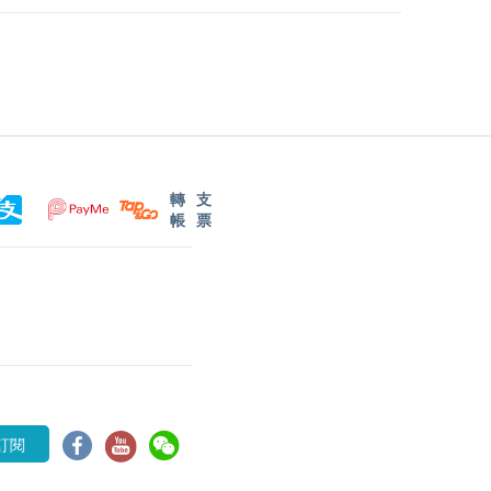
轉
支
帳
票
訂閱