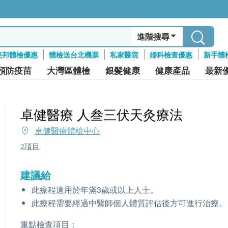
進階搜尋
美邦體檢優惠
體檢送台北機票
私家醫院
婦科檢查優惠
新手體
預防疫苗
大灣區體檢
銀髮健康
健康產品
最新
卓健醫療 人叁三伏天灸療法
卓健醫療體檢中心
2項目
建議給
此療程適用於年滿3歲或以上人士。
此療程需要經過中醫師個人體質評估後方可進行治療
重點檢查項目：