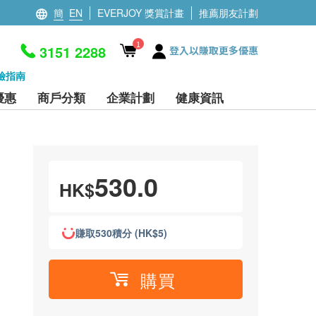
簡
EN
EVERJOY 獎賞計畫
推薦朋友計劃
1
3151 2288
登入以賺取更多優惠
檢指南
優惠
商戶分類
企業計劃
健康資訊
530.0
HK$
賺取530積分 (HK$5)
購買
。