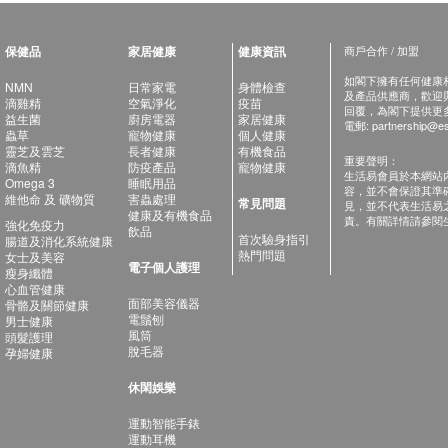
保健品
家居健康
健康資訊
商戶合作 / 加盟
如閣下擁有任何健康相關
NMN
日常家電
身體檢查
及產品供應商，歡迎與健
滴雞精
空氣淨化
疫苗
回覆，為閣下提供更
益生菌
廚房電器
家居健康
電郵:
partnership@es
蟲草
寵物健康
個人健康
靈芝及雲芝
長者健康
有機食品
重要聲明：
滴魚精
防疫產品
寵物健康
生活易會員於本網站
Omega 3
睡眠用品
容，並不會保證其準
維他命 及 礦物質
害蟲處理
常見問題
見，並不代表生活易
健康及有機食品
責。有關詳情請參閱
強化免疫力
飲品
首次驗身指引
腸道及消化系統健康
熱門問題
女士及美容
電子個人護理
瘦身纖體
心血管健康
面部美容儀器
骨骼及關節健康
電鬚刨
男士健康
風筒
頭髮護理
脫毛器
孕婦健康
休閑娛樂
運動智能手錶
運動耳機