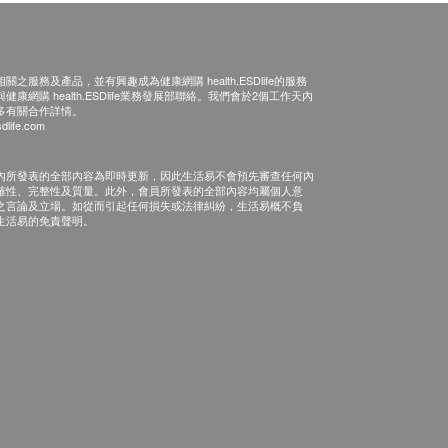
之服務及產品，並有興趣成為健康網購 health.ESDlife的服務
康網購 health.ESDlife業務發展部聯絡。我們會於2個工作天內
多有關合作詳情。
dlife.com
內所發表的全部內容為即時更新，因此生活易不會預先審查任何內
確性、完整性及質量。此外，會員所發表的全部內容均屬個人意
之言論及立場。如從而引起任何損失或法律糾紛，生活易概不負
生活易的免責聲明。