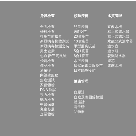
身體檢查
預防疫苗
水質管理
全面檢查
兒童疫苗
直飲水機
婦科檢查
9價疫苗
枱上式濾水器
打疫苗前檢查
23價疫苗
枱下式濾水器
新冠病毒抗體測試
13價疫苗
水龍頭式濾水器
新冠病毒檢測套裝
甲型肝炎疫苗
濾水壺
男士健康
5合1疫苗
濾水瓶
心血管/三高風險
6合1疫苗
花灑濾水器
婚前檢查
水痘疫苗
濾芯
備孕檢查
輪狀病毒口服疫苗
電解水機
過敏症
日本腦炎疫苗
內視鏡服務
癌症測試
健康管理
家傭體檢
DNA 測試
血壓計
視力檢查
血糖及膽固醇檢測
聽力檢查
體溫計
中醫保健
電子磅
兒童發展
助聽器
企業體檢