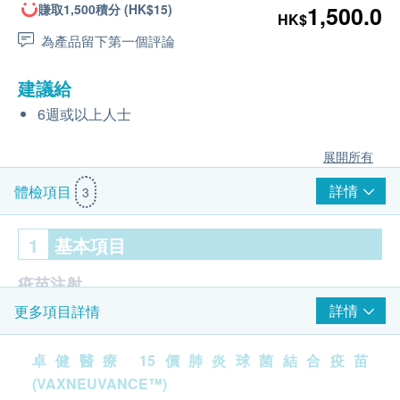
賺取1,500積分 (HK$15)
1,500.0
HK$
為產品留下第一個評論
建議給
6週或以上人士
展開所有
詳情
體檢項目
3
1
基本項目
疫苗注射
詳情
更多項目詳情
注射疫苗前醫生評估
15價肺炎球菌結合疫苗1針
卓健醫療 15價肺炎球菌結合疫苗
由醫護人員負責注射程序
(VAXNEUVANCE™)