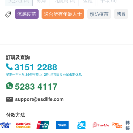
尖沙咀 (2)
觀塘
九龍灣 (2)
金鐘
中環 (5)
流感病毒會不時衍生新的病毒株，並且沒有規律性，
體格檢查計劃只適用於18歲或以上人士。
而疫苗的成分是每年根據流行的病毒株而更新。根據
體格檢查計劃不適用於星期日及公眾假期。
流感疫苗
適合所有年齡人士
預防疫苗
感冒
鰂魚涌 (2)
沙田 (4)
屯門 (2)
元朗 (2)
青衣
世界衛生組織的數據，當疫苗株與流行的流感病毒密
眼科檢查計劃不適用於星期六，星期日及公眾假
切匹配時，在 65 歲以下人群中的效力通常在 70% 至
期。
將軍澳 (2)
北角
銅鑼灣 (3)
旺角 (5)
佐敦 (2)
90% 之間。因此，建議每年接種季節性流感疫苗以預
本體格檢查計劃有效期為6個月，客戶必須於6個月
防流感。疫苗接種後，身體大約需要兩個星期產生抗
東涌
愉景灣
馬鞍山
上環
赤柱
樂富
內（由確認付款日期起計）接受有關檢查，逾期作
體來預防病毒，所以應在流感季節開始之前至少兩個
廢。
訂購及查詢
星期前接種，讓自己及家人在流感季節期間得到足夠
九龍尖沙咀漢口道 28 號亞太中心 6 樓 608 - 613 室
進行健康檢查後，一般情況下，需大概7-14個工作
3151 2288
的保護。
天跟進檢查報告，工作天不包括星期六、日及公眾
顯示地圖
假期。 輪侯報告講解時間會因應不同情況 (如個別
星期一至六早上9時至晚上12時; 星期日及公眾假期休息
四價滅活流感疫苗 - 雞蛋培植 (Egg-Based) 包括以下
星期一至五︰8:30a.m. – 1:00p.m.; 2:00p.m. – 5:30p.m.
化驗項目所需時間或客人指明特定時段)而有所延
5283 4117
星期六︰8:30a.m. – 1:00p.m.
四種病毒株：
長。
星期日及公眾假期︰休息
甲型/維多利亞/4897/2022(H1N1)pdm09病毒
訂購一經確認，不設更改已訂購的計劃，轉讓給第
support@esdlife.com
甲型/達爾文/9/2021 ( H3N2 ) 病毒
三者及／或退款。
乙型/奧地利/1359417/2021 病毒（乙型/維多利亞
港鐵九龍站機場快綫抵站大堂L2,KOW83商鋪
如有爭議，健康網購health.ESDlife保留最後決定
付款方法
世系）
權。
轉
顯示地圖
乙型/布吉/3073/2013病毒（乙型/山形世系）
帳
所有體格檢查並非作為醫務診斷或治療用途。