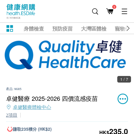
1
身體檢查
預防疫苗
大灣區體檢
寵物健
1 / 7
產品:
NG85
卓健醫療 2025-2026 四價流感疫苗
卓健醫療體檢中心
2項目
賺取235積分 (HK$2)
235.0
HK$