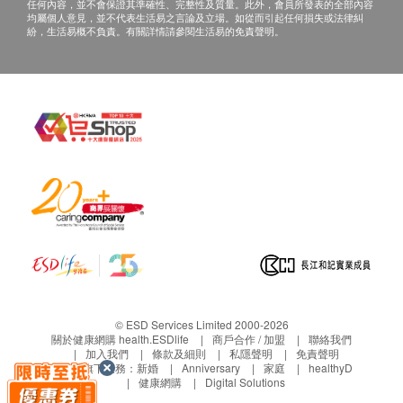
生素）、新霉素、甲醛（防腐劑）、凝血素、等過
指定疫苗計劃費用已包括首次注射前的醫生會診。
任何內容，並不會保證其準確性、完整性及質量。此外，會員所發表的全部內容
均屬個人意見，並不代表生活易之言論及立場。如從而引起任何損失或法律糾
敏
若經醫生評估後，閣下並不適合進行疫苗注射，將
紛，生活易概不負責。有關詳情請參閱生活易的免責聲明。
過往曾對藥物或疫苗過敏或嚴重反應
需支付醫生診症費用HK$300，餘下差額將會退
血液凝固毛病（例如血小板減少症、凝血障礙）
回。
免疫系統受到抑制
如有爭議，健康網購health.ESDlife保留最後決定
權。
條款及細節：
所有預防疫苗產品並非作為醫務診斷或治療用途。
客戶必須於疫苗注射期
（
2025
年
9
月
1
日至
2026
年
任何疫苗的提供會視供應情況而定，購買或預約後
2
月
28
日
）內注射。
可能無法保證供應
客戶必須於
2025年8月
20
日起
透過卓健醫療手機
預防疫苗產品不適用於佐敦卓健診斷及放射中心。
APP或WhatsApp 8301 8301預約流感疫苗接種服
務。
卓健醫療體檢中心 - 眼科檢查：
客戶必須於疫苗注射前，出示身份證、訂購確認信
確認客戶成功付款後，卓健醫療將於3個工作天辦
(列印本或電子版本)及填妥之疫苗注射同意書以供
公時間內，致電客戶預約的時間及地點，客戶亦可
© ESD Services Limited 2000-2026
診所職員核實身份。
以致熱線8100 8138預約。
關於健康網購 health.ESDlife
商戶合作 / 加盟
聯絡我們
產品不適用於受香港特別行政區政府疫苗資助計劃
客戶必須於預約當天出示身份證及訂購確認信(列
加入我們
條款及細則
私隱聲明
免責聲明
生活易旗下業務：
新婚
Anniversary
家庭
healthyD
涵蓋之人士。
印本或電子版本)以確認身份。
健康網購
Digital Solutions
產品只適用於6個月大或以上人士(以注射日當天為
此產品只適用於3歲或以上人士。