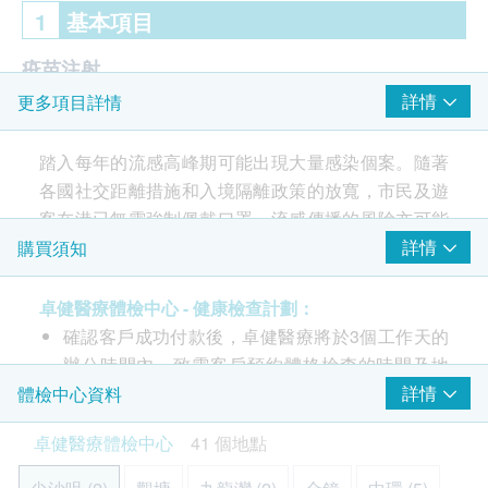
1
基本項目
疫苗注射
詳情
更多項目詳情
2025/2026 四價流感疫苗（注射式）
由醫護人員負責注射程序
踏入每年的流感高峰期可能出現大量感染個案。隨著
各國社交距離措施和入境隔離政策的放寬，市民及遊
客在港已無需強制佩戴口罩，流感傳播的風險亦可能
會有所增加。在香港，由於以往的防疫措施，本地季
詳情
購買須知
節性流感活躍程度過去三年一直處於低水平，整體市
民對流感的免疫力可能較以往弱。基於季節性流感疫
卓健醫療體檢中心 - 健康檢查計劃：
苗能安全和有效地預防流感及其併發症，除了已知對
確認客戶成功付款後，卓健醫療將於3個工作天的
疫苗有禁忌症的人士，年滿 6 個月或以上人士每年都
辦公時間內，致電客戶預約體格檢查的時間及地
應該接種季節性流感疫苗，以保障個人健康。而 9 歲
點，客戶亦可以致電 8100 8138 或 Whatsapp
詳情
體檢中心資料
以下從未接種過此疫苗的兒童，建議接種兩劑季節性
8301 8301
預約。
卓健醫療體檢中心
41 個地點
流感疫苗。
客戶必須於預約當天出示身份證及訂購確認信或電
郵以確認身份。