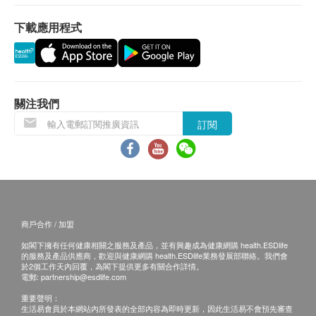
星期一至五︰9:00a.m. – 1:30p.m.; 2:30p.m. – 6:30p.m.
星期六︰9:00a.m. – 1:00p.m.
產品詳情：
卓健醫療體檢中心 - 預防疫苗（流感疫苗 除外）：
下載應用程式
星期日及公眾假期︰休息
肌肉注射滅活流感疫苗
確認客戶成功付款後，卓健醫療服務有限公司將於
9歲或以上的人士：注射一針
3個工作天的辦公時間內，致電客戶預約疫苗注射
6個月大至8歲的人士：須注射一至兩針。若要注射
的時間及地點，客戶亦可以致電 8100 8138 或
兩針，建議於接種疫苗後四星期再注射一針。
Whatsapp
8301 8301
預約。
關注我們
客戶必須於預約當天出示身份證及訂購確認信或電
訂閱
兒童接種流感疫苗之指引
郵以確認身份。
對於少於9歲而從未接種任何流感疫苗之兒童，根據
預防疫苗產品有效期為6個月，客戶必須於6個月內
國際準則，建議於接種疫苗後四星期再注射一針。而
（由確認付款日期起計）接受有關注射，逾期作
9歲或以上之兒童只需接種一針疫苗。
廢。
訂購一經確認，不設更改已訂購的計劃，轉讓給第
如閣下有以下任何一種情況，請在接受疫苗注射前諮
商戶合作 / 加盟
三者及／或退款。
詢閣下醫生之專業意見：
客戶注射肝炎疫苗或肝炎混合疫苗前必須出示3個
如閣下擁有任何健康相關之服務及產品，並有興趣成為健康網購 health.ESDlife
的服務及產品供應商，歡迎與健康網購 health.ESDlife業務發展部聯絡。我們會
患有急性 , 慢性或嚴重之疾病或其他疾病（不論發
月內的肝炎抗原及抗體測試報告，以確定是否合適
於2個工作天內回覆，為閣下提供更多有關合作詳情。
電郵:
partnership@esdlife.com
燒與否）例如上呼吸道感染、感冒
接受疫苗注射。如未能出示有效報告，需另外支付
對任何疫苗成分如蛋白、雞肉、硫酸慶大霉素（抗
重要聲明：
血液化驗費用。
生活易會員於本網站內所發表的全部內容為即時更新，因此生活易不會預先審查