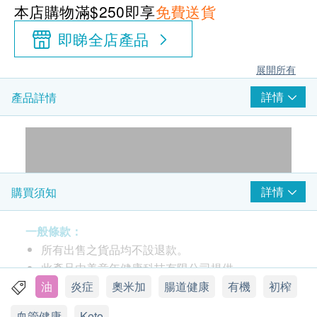
本店購物滿$250即享
免費送貨
即睇全店產品
展開所有
詳情
產品詳情
詳情
購買須知
一般條款：
所有出售之貨品均不設退款。
此產品由美意年健康科技有限公司提供。
如有任何爭議，美意年健康科技有限公司及健康網
油
炎症
奧米加
腸道健康
有機
初榨
購 Health.ESDlife 保留最終決議權。
血管健康
Keto