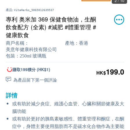
2 / 10
產品:
VitaHerbs_5065012639537
專利 奥米加 369 保健食物油，生酮
飲食配方 (全素) #減肥 #體重管理 #
健康飲食
商戶名稱：
產地：
香港
美意年健康科技有限公司
包裝：
250ml 玻璃瓶
賺取199積分 (HK$1)
199.0
HK$
為產品留下第一個評論
詳情
或有助於減少炎症、維護心血管、心臟和關節健康及大
腦功能
或有助於更好的胰島素敏感性、體重管理和酮症，在酮
症中，身體主要使用脂肪而不是碳水化合物作為主要能