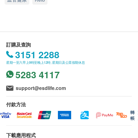
送貨條款：
購買美意年健康科技有限公司產品總額滿
功效
HK$250，即可享本地免費送貨服務。賬單總額未
此產品適合關注生酮飲食人士食用。
滿HK$250需附加HK$30運費。
此產品或有助於減少炎症、維護心血管、心臟和關節
我們將於確定訂單後2個工作天內安排發貨。
健康及大腦功能; 或有助於更好的胰島素敏感性、體重
訂購及查詢
不排除運送時間會因節日而有所影響。當八號烈風
3151 2288
管理和酮症，在酮症中，身體主要使用脂肪而不是碳
訊號懸掛或黑色暴雨警告生效時，送貨服務時間將
水化合物作為主要能量來源。
星期一至六早上9時至晚上12時; 星期日及公眾假期休息
會延遲。
良新好油，可直接飲用，適合涼拌及非高溫烹調，守
5283 4117
所有訂單須視乎相關貨品的供應情況再作最後確
護最佳營養成分。
認。倘若生活易未能提供任何訂單上的貨品，生活
support@esdlife.com
易有權拒絕接受該訂單，並且會於送貨前透過電話
“創建 奥米加 369 保健食物油，為您健康加油 – 幫助
或電郵通知顧客再作安排。
您開啟更健康的旅程”
付款方法
Vita Herbs保健食物油源自多國獎項嘉許專利配方，
轉
保用條款：
符合兩項世界推薦脂肪酸建議比例，Omega 3 vs 6
帳
貨品質量保證，於顧客收到產品當日起計，食用期
1:4， MUFA vs PUFA 1:1，2021年獲 ISSFAL 國際油
應最少有12個月或以上。
脂及脂肪酸學會選出，作為年度大會 “傑出配方” 發
下載應用程式