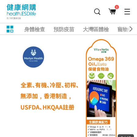
1
身體檢查
預防疫苗
大灣區體檢
寵物健