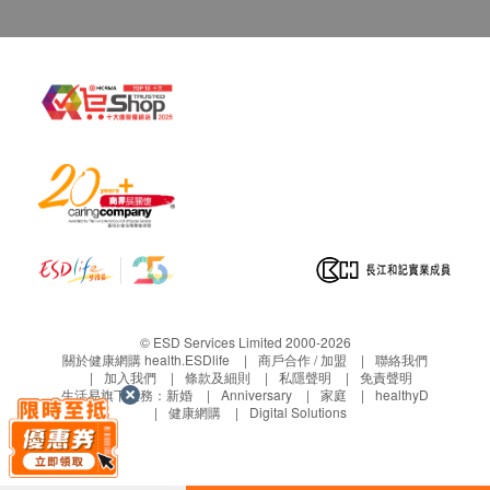
適合人士
健康管理，減肥必備
素食生酮色香味，良新好油伴您行。有助舒緩炎症、
養護心腦血管、關節及大腦，胰島素敏感性、體重管
理。
主要成份
亞麻籽油，黑芝麻油，核桃油，火麻仁油，南瓜籽
油，花生油，紫蘇籽油。
建議用法
中低溫烹調或涼拌
© ESD Services Limited 2000-2026
關於健康網購 health.ESDlife
商戶合作 / 加盟
聯絡我們
免責聲明
加入我們
條款及細則
私隱聲明
免責聲明
生活易旗下業務：
新婚
Anniversary
家庭
healthyD
此產品沒有根據《藥劑業及毒藥條例》或《中醫藥條
健康網購
Digital Solutions
例》註冊。為此產品作出的任何聲稱亦沒有為進行該
等註冊而接受核。此產品並不供作診斷、治療或預防
任何疾病之用。