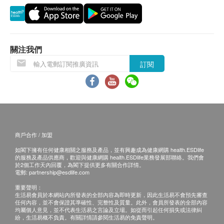
佈。
退換條款：
全素、有機、冷壓、初榨、無添加，香港製造，
當顧客收取已訂購之貨品時，有責任檢查貨品是否
USFDA 及 HKQAA 註冊。
有損毀情況，一經確認簽收，恕不接受退換。
Vita Herbs 保健食物油是經過 Eurofins 香港政府認可
關注我們
退換產品必須包裝完整，如退換之產品有任何殘缺
的第三方實驗室檢驗合格 (項目包含塑化劑，3-
訂閱
或過期退回，供應商有權不受理。
MCPD， 黃曲霉素，苯並［a］芘，有機溶液，芥
如有其他損壞或遺漏查詢，顧客必須保留有效收據
酸）及 佛山市食品藥品檢驗檢測中心，檢測符合
正本，並於送貨後3個工作天內按下列方式聯絡 美
GB2716-2018［食品安全国家标准，植物油］要求。
意年健康科技有限公司 客戶服務部跟進。
電郵: cs@merlynhealth.co.uk
獎項亮點
2020 年第 56 屆 Monde Selection 世界飲食與健康產
商戶合作 / 加盟
品評選金品質獎
如閣下擁有任何健康相關之服務及產品，並有興趣成為健康網購 health.ESDlife
的服務及產品供應商，歡迎與健康網購 health.ESDlife業務發展部聯絡。我們會
2020 年和 2023 年世界食品創新獎決賽入圍者
於2個工作天內回覆，為閣下提供更多有關合作詳情。
2020 年香港發明獎銀獎
電郵:
partnership@esdlife.com
2019 年中國國家發明獎銀獎
重要聲明：
生活易會員於本網站內所發表的全部內容為即時更新，因此生活易不會預先審查
2023 年德國創新獎醫療與健康提名獎
任何內容，並不會保證其準確性、完整性及質量。此外，會員所發表的全部內容
均屬個人意見，並不代表生活易之言論及立場。如從而引起任何損失或法律糾
紛，生活易概不負責。有關詳情請參閱生活易的免責聲明。