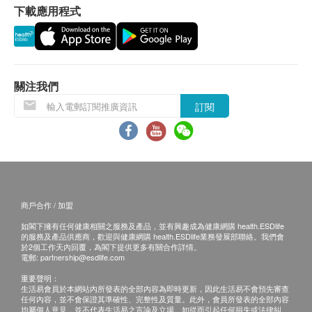
下載應用程式
有損毀情況，一經確認簽收，恕不接受退換。
退換產品必須包裝完整，如退換之產品有任何殘缺
或過期退回，供應商有權不受理。
如有其他損壞或遺漏查詢，顧客必須保留有效收據
正本，並於送貨後3個工作天內按下列方式聯絡生
關注我們
活小主義 客戶服務部跟進。
訂閱
電郵: info@gadgetmonocle-hk.com
查詢熱線: 852-52360198
商戶合作 / 加盟
如閣下擁有任何健康相關之服務及產品，並有興趣成為健康網購 health.ESDlife
的服務及產品供應商，歡迎與健康網購 health.ESDlife業務發展部聯絡。我們會
於2個工作天內回覆，為閣下提供更多有關合作詳情。
電郵:
partnership@esdlife.com
重要聲明：
生活易會員於本網站內所發表的全部內容為即時更新，因此生活易不會預先審查
任何內容，並不會保證其準確性、完整性及質量。此外，會員所發表的全部內容
均屬個人意見，並不代表生活易之言論及立場。如從而引起任何損失或法律糾