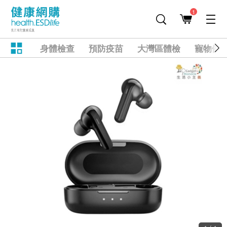
1
身體檢查
預防疫苗
大灣區體檢
寵物健