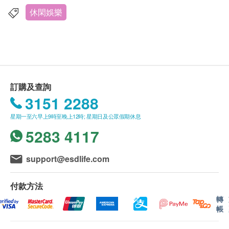
如有任何爭議，生活小主義 及健康網購
休閑娛樂
health.ESDlife保留最終決議權。
送貨條款：
購買
生活小主義
產品需加HK$40運費。
我們將於確定訂單後1-14個工作天內安排發貨。
訂購及查詢
不排除運送時間會因節日而有所影響。當八號烈風
3151 2288
產品介紹
訊號懸掛或黑色暴雨警告生效時，送貨服務時間將
支援iOS和Android
星期一至六早上9時至晚上12時; 星期日及公眾假期休息
會延遲。
單只耳機僅重3.9g
5283 4117
所有訂單須視乎相關貨品的供應情況再作最後確
藍牙5.0
認。倘若健康網購health.ESDlife未能提供任何訂
type-C充電
單上的貨品，健康網購health.ESDlife有權拒絕接
support@esdlife.com
IPX4防水防塵
受該訂單，並且會於送貨前透過電話或電郵通知顧
24小時超長續航以及DSP降噪
客再作安排。
付款方法
電池倉內置的600mAh電池
轉
帳
退換條款：
當顧客收取已訂購之貨品時，有責任檢查貨品是否