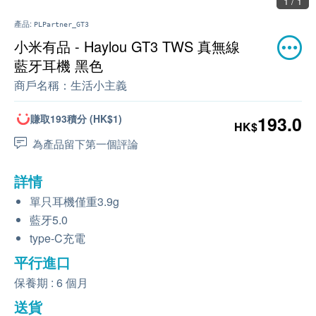
1 / 1
產品:
PLPartner_GT3
小米有品 - Haylou GT3 TWS 真無線
藍牙耳機 黑色
商戶名稱：
生活小主義
賺取193積分 (HK$1)
193.0
HK$
為產品留下第一個評論
詳情
單只耳機僅重3.9g
藍牙5.0
type-C充電
平行進口
保養期 : 6 個月
送貨