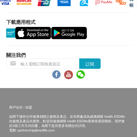
高度: 105 厘米
帳
***免費送貨服務 適用於港島、九龍及新界貨車能
下載應用程式
直接到達的地點及備有升降機能直接到達或步行不
產品規格
多於20級樓梯之樓層。
水溫(高溫): 83-95 °C
位於無升降機設施的樓層或相應的送貨路程，由第
水溫(冷): 4-10 °C
21至40級樓梯將收取每層每件貨品港幣5元的服務
重量: 19 公斤
費及每層每支貨品港幣5元的行政費。
關注我們
消耗功率(W瓦): 585 W
訂購須知
訂閱
流速(每分鐘公升): 高溫熱水: 1 L/min
健康網購health.ESDlife只接受在香港的指定送貨
冷水: 1 L/min
的帳單地址的訂單。
訂購產品時，即表示客戶已同意按照本條款及細
則。客戶收到訂單確認通知電郵，屈臣氏蒸餾水會
產品內附
與客戶確認接受訂單，並同時通知您送貨的時間和
商戶合作 / 加盟
HC99L-UFD上流式
冷熱水機
(白/亮麗黑) : 1部
日期。
如閣下擁有任何健康相關之服務及產品，並有興趣成為健康網購 health.ESDlife
18公升商用裝蒸餾水 (電子水券) : 30樽
倘若屈臣氏蒸餾水未能提供任何已訂購之產品或服
的服務及產品供應商，歡迎與健康網購 health.ESDlife業務發展部聯絡。我們會
務，或因客戶所使用的信用咭導致之付款問題或任
於2個工作天內回覆，為閣下提供更多有關合作詳情。
電郵:
partnership@esdlife.com
何其他原因，屈臣氏蒸餾水有權拒絕接受該訂單。