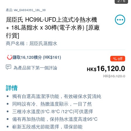
2 / 6
產品:
WW_EA034391_18L_30
屈臣氏 HC99L-UFD上流式冷熱水機
+ 18L蒸餾水 x 30樽(電子水券) [原廠
行貨]
商戶名稱：
屈臣氏蒸餾水
賺取16,120積分 (HK$161)
% off
16,120.0
為產品留下第一個評論
HK$
HK$16,120.0
詳情
獨有自選高溫潔淨功能，有效確保水質清純
同時設有冷、熱膽溫度顯示，一目了然
三種冷水溫度(5°C /8°C /12°C)可供選擇
備有再加熱功能，保持熱水溫度高達95°C
嶄新五段感光節能選擇，環保節能