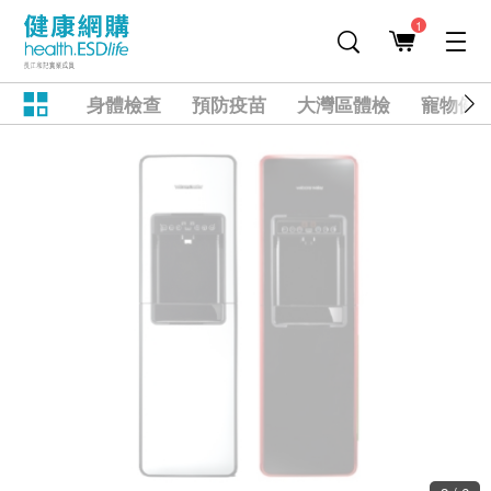
1
身體檢查
預防疫苗
大灣區體檢
寵物健