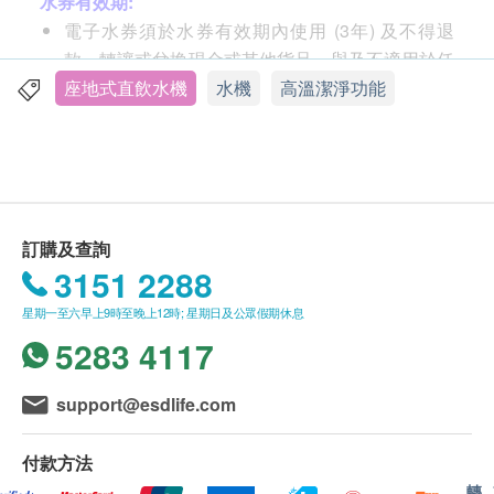
水券有效期:
電子水券須於水券有效期內使用 (3年) 及不得退
款、轉讓或兌換現金或其他貨品，與及不適用於任
產品介紹
何臨時更改的送貨地址。
座地式直飲水機
水機
高溫潔淨功能
時尚機身外型，配合辦公室及家居設計，彰顯你的
送貨安排:
獨特品味。
貨品安排於由確認訂購日起計七至十個工作天內，
專利不鏽鋼手柄設計，不需移除瓶蓋，換水輕鬆容
依地區之貨期由
屈臣氏蒸餾水
送上。
易。
送貨服務只限本地，送貨範圍包括港島、九龍及新
機頂特設輕觸式按水鍵，使用方便。
訂購及查詢
界的一般地區。
配備兒童鎖，安全易用。
3151 2288
送貨服務不適用於
偏遠地區 (例如: 禁區) 、離島、
安全標誌/認證: IEC, EMF
星期一至六早上9時至晚上12時; 星期日及公眾假期休息
愉景灣、流浮山、馬灣 (東涌市鎮除外)等地區及某
香港能源效益標籤(登記號碼:WD15-0002)
5283 4117
些偏遠區域或屈臣氏蒸餾水車輛難以到達之地方。
產品體積
送貨費用:
support@esdlife.com
樽裝蒸餾水 : 客戶每次須訂購最少兩箱8公升/ 12公
深度: 35.5 厘米
升/ 18公升裝蒸餾水方可享有免費送貨服務。
付款方法
闊度: 32 厘米
水機 : 享免費送貨服務
轉