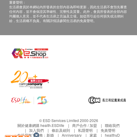
重要聲明：
倘若屈臣氏蒸餾水無法提供閣下訂單上的任何產品
生活易會員於本網站內所發表的全部內容為即時更新，因此生活易不會預先審查
任何內容，並不會保證其準確性、完整性及質量。此外，會員所發表的全部內容
或服務，屈臣氏蒸餾水會透過電話或電郵通知閣
均屬個人意見，並不代表生活易之言論及立場。如從而引起任何損失或法律糾
下。
紛，生活易概不負責。有關詳情請參閱生活易的免責聲明。
請點擊此處獲取詳情
https://www.watsons-water.com/
條款及細則
水樽按金:
訂講１２公升或１８公升桶裝蒸餾水需繳交水樽按
金，於首次送貨時繳交， 每樽收取HＫ＄２０，按
金將於退回水樽時退還。
保養:
水機提供 1 年保養
HC99L-UFD、HC90L-UFD上冷水熱水機及Wats-
Touch提供12個月免費維修服務。
Wats-MiniS, B-22 及Wats-Touch Mini 水機及WWS
88 RO免安裝溫熱過濾水機提供12個月免費自攜維
© ESD Services Limited 2000-2026
修服務。
關於健康網購 health.ESDlife
商戶合作 / 加盟
聯絡我們
加入我們
條款及細則
私隱聲明
免責聲明
保養期由收貨日期起計12個月內有效；保養期過後
生活易旗下業務：
新婚
Anniversary
家庭
healthyD