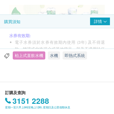
詳情
購買須知
水券有效期:
電子水券須於水券有效期內使用 (3年) 及不得退
款、轉讓或兌換現金或其他貨品，與及不適用於任
何臨時更改的送貨地址。
枱上式直飲水機
水機
即熱式系統
送貨安排:
貨品安排於由確認訂購日起計七至十個工作天內，
依地區之貨期由
屈臣氏蒸餾水
送上。
送貨服務只限本地，送貨範圍包括港島、九龍及新
訂購及查詢
界的一般地區。
3151 2288
送貨服務不適用於
偏遠地區 (例如: 禁區) 、離島、
星期一至六早上9時至晚上12時; 星期日及公眾假期休息
愉景灣、流浮山、馬灣 (東涌市鎮除外)等地區及某