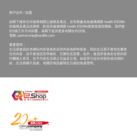
深度: 24.5 厘米
與客戶確認接受訂單，並同時通知您送貨的時間和
商戶合作 / 加盟
闊度: 20.5 厘米
日期。
高度: 28.5 厘米
如閣下擁有任何健康相關之服務及產品，並有興趣成為健康網購 health.ESDlife
倘若屈臣氏蒸餾水未能提供任何已訂購之產品或服
的服務及產品供應商，歡迎與健康網購 health.ESDlife業務發展部聯絡。我們會
連4.5公升裝水高度: 53.5 厘米
務，或因客戶所使用的信用咭導致之付款問題或任
於2個工作天內回覆，為閣下提供更多有關合作詳情。
電郵:
partnership@esdlife.com
連8公升裝水高度: 54 厘米
何其他原因，屈臣氏蒸餾水有權拒絕接受該訂單。
重要聲明：
倘若屈臣氏蒸餾水無法提供閣下訂單上的任何產品
生活易會員於本網站內所發表的全部內容為即時更新，因此生活易不會預先審查
產品規格：
任何內容，並不會保證其準確性、完整性及質量。此外，會員所發表的全部內容
或服務，屈臣氏蒸餾水會透過電話或電郵通知閣
均屬個人意見，並不代表生活易之言論及立場。如從而引起任何損失或法律糾
水溫(高溫): 90-100 °C
下。
紛，生活易概不負責。有關詳情請參閱生活易的免責聲明。
水溫(中溫): 65-75 °C
請點擊此處獲取詳情
https://www.watsons-water.com/
水溫(室溫): 室溫溫度
條款及細則
重量: 2 公斤
水樽按金:
消耗功率(W瓦): 2120 W
訂講１２公升或１８公升桶裝蒸餾水需繳交水樽按
流速(每分鐘公升): 高溫熱水: 0.4 L/min / 中溫熱
金，於首次送貨時繳交， 每樽收取HＫ＄２０，按
水: 0.7 L/min / 室溫水: 0.7 L/min
金將於退回水樽時退還。
保養:
產品內附：
水機提供 1 年保養
Wats-Touch Mini
溫熱水機
: 1部
HC99L-UFD、HC90L-UFD上冷水熱水機及Wats-