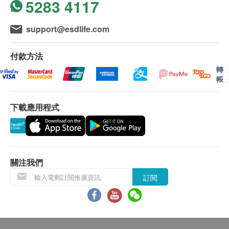
5283 4117
些偏遠區域或屈臣氏蒸餾水車輛難以到達之地方。
送貨費用:
support@esdlife.com
樽裝蒸餾水 : 客戶每次須訂購最少兩箱8公升/ 12公
升/ 18公升裝蒸餾水方可享有免費送貨服務。
付款方法
水機 : 享免費送貨服務
轉
溫熱水機
帳
機體迷你，蝸居也適合。
***免費送貨服務 適用於港島、九龍及新界貨車能
出水口設有顏色指示燈，燈光會顯示出水溫度。
下載應用程式
直接到達的地點及備有升降機能直接到達或步行不
配有時間顯示及實際出水溫度。
多於20級樓梯之樓層。
備有磁吸式接水盤，出水時方便不同尺吋的水杯使
位於無升降機設施的樓層或相應的送貨路程，由第
用。
21至40級樓梯將收取每層每件貨品港幣5元的服務
即熱式系統，可持續供應三種溫度(室溫水/70°C
費及每層每支貨品港幣5元的行政費。
關注我們
/100°C)的熱水。
訂購須知
訂閱
適用於4.5 / 8 / 12 公升樽裝水使用。
健康網購health.ESDlife只接受在香港的指定送貨
安全標誌/認證: IEC, EMF
的帳單地址的訂單。
訂購產品時，即表示客戶已同意按照本條款及細
產品體積：
則。客戶收到訂單確認通知電郵，屈臣氏蒸餾水會