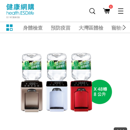
1
身體檢查
預防疫苗
大灣區體檢
寵物健