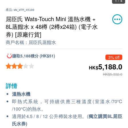
1 / 4
產品:
WW_WTM_45100
屈臣氏 Wats-Touch Mini 溫熱水機 +
8L蒸餾水 x 48樽 (2樽x24箱) (電子水
券) [原廠行貨]
商戶名稱：
屈臣氏蒸餾水
賺取5,188積分 (HK$51)
3% off
5,188.0
HK$
HK$5,332.0
詳情
溫熱水機
即熱式系統，可持續供應三種溫度(室溫水/70°C
/100°C)的熱水。
適用於4.5 / 8 / 12 公升樽裝水使用。(
獨立購買
8L屈臣
氏水券
)