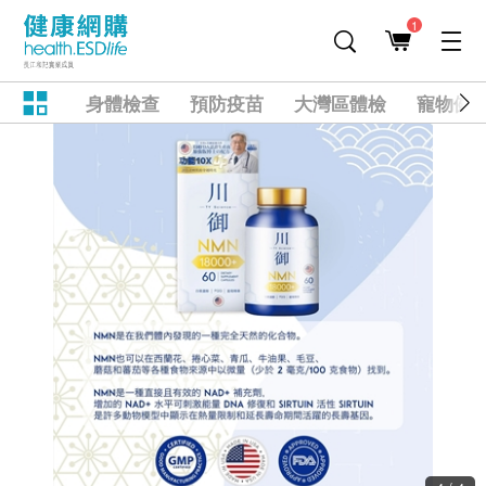
1
身體檢查
預防疫苗
大灣區體檢
寵物健