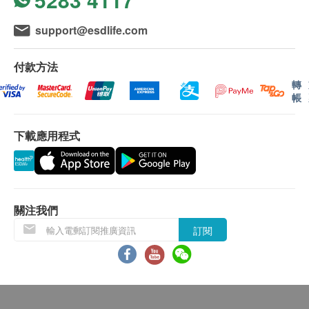
不排除運送時間會因節日而有所影響。當八號烈風
訊號懸掛或黑色暴雨警告生效時，送貨服務時間將
support@esdlife.com
會延遲。
所有訂單須視乎相關貨品的供應情況再作最後確
付款方法
認。倘若健康網購health.ESDlife未能提供任何訂
轉
單上的貨品，健康網購health.ESDlife有權拒絕接
帳
受該訂單，並且會於送貨前透過電話或電郵通知顧
客再作安排。
下載應用程式
退換條款：
當顧客收取已訂購之貨品時，有責任檢查貨品是否
有損毀情況，一經確認簽收，恕不接受退換。
關注我們
退換產品必須包裝完整，如退換之產品有任何殘缺
訂閱
或過期退回，供應商有權不受理。
如有其他損壞或遺漏查詢，顧客必須保留有效收據
正本，並於送貨後3個工作天內按下列方式聯絡
Acc Biotech Limited 客戶服務部跟進。
電郵: cs@accmask.com