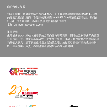
商戶合作 / 加盟
如閣下擁有任何健康相關之服務及產品，並有興趣成為健康網購 health.ESDlife
的服務及產品供應商，歡迎與健康網購 health.ESDlife業務發展部聯絡。我們會
於2個工作天內回覆，為閣下提供更多有關合作詳情。
電郵:
partnership@esdlife.com
品牌
重要聲明：
生活易會員於本網站內所發表的全部內容為即時更新，因此生活易不會預先審查
川御
任何內容，並不會保證其準確性、完整性及質量。此外，會員所發表的全部內容
均屬個人意見，並不代表生活易之言論及立場。如從而引起任何損失或法律糾
紛，生活易概不負責。有關詳情請參閱生活易的免責聲明。
功效
川御 NMN18000+ 含高穩定性及濃縮NMN(β-煙醯胺
單核苷酸)，可快速補充體內NAD+水平及維持健康的
線粒體功能和能量代謝。川御將NMN結合了特有天然
酶法激活NMN及多項頂尖學府的醫學研發成果，增加
體內快速吸收及穩定釋放*。NMN和NAD+被公認為緩
減衰老過程的要素，代表了逆齡及長壽革命史上的重
要突破，適合任何想抗衰逆齡、重拾年輕健康的人士
服用。