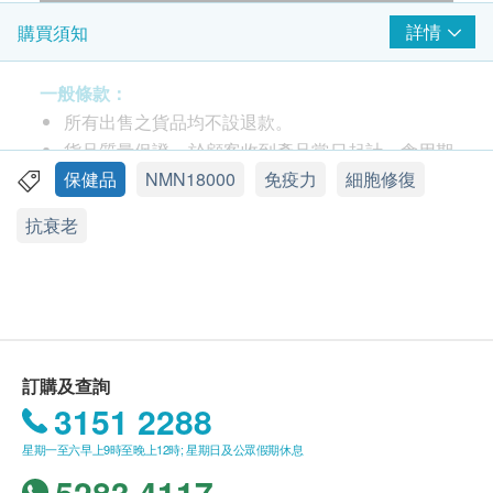
詳情
購買須知
一般條款：
所有出售之貨品均不設退款。
貨品質量保證，於顧客收到產品當日起計，食用期
應最少有12個月或以上。
保健品
NMN18000
免疫力
細胞修復
此產品由 Acc Biotech Limited 提供。
抗衰老
如有任何爭議，Acc Biotech Limited 及 健康網購
health.ESDlife保留最終決議權。
送貨條款：
購買產品總額滿HK$250，即可享本地免費送貨服
務。賬單總額未滿HK$250需附加HK$50運費。
訂購及查詢
離島及偏遠地區不設上門送貨，只限於順豐智能櫃
3151 2288
取件。
星期一至六早上9時至晚上12時; 星期日及公眾假期休息
我們將於確定訂單後1-3個工作天內安排發貨。
5283 4117