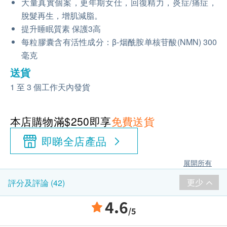
大量真實個案，更年期女仕，回復精力，炎症/痛症，
脫髮再生，增肌減脂。
提升睡眠質素 保護3高
每粒膠囊含有活性成分：β-烟酰胺单核苷酸(NMN) 300
毫克
送貨
1 至 3 個工作天內發貨
本店購物滿$250即享
免費送貨
即睇全店產品
展開所有
更少
評分及評論 (42)
4.6
/5