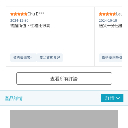
Chu E***
Leung
2024-12-30
2024-10-19
物超所值，性格比很高
送貨十分迅速，
價格優惠吸引
產品質素良好
價格優惠吸引
查看所有評論
詳情
產品詳情