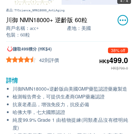
4 / 4
產品:
TYScience_NMN18000_AntiAging
川御 NMN18000+ 逆齡版 60粒
商戶名稱：
acc+
產地：
美國
包裝：
60粒
賺取499積分 (HK$4)
38% off
499.0
42則評價
HK$
HK$799.0
詳情
川御NMN18000+逆齡版由美國GMP藥監認證藥廠製造
檢測報告齊全，可提供生產商GMP藥廠認證
抗衰老產品，增強免疫力，抗疫必備
哈佛大學，七大國際認證
純度99.9% Grade 1 由植物提練(同類產品沒有標明純
度)