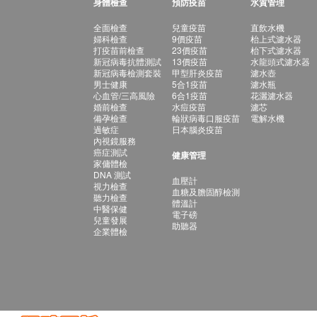
身體檢查
預防疫苗
水質管理
全面檢查
兒童疫苗
直飲水機
婦科檢查
9價疫苗
枱上式濾水器
打疫苗前檢查
23價疫苗
枱下式濾水器
新冠病毒抗體測試
13價疫苗
水龍頭式濾水器
新冠病毒檢測套裝
甲型肝炎疫苗
濾水壺
男士健康
5合1疫苗
濾水瓶
心血管/三高風險
6合1疫苗
花灑濾水器
婚前檢查
水痘疫苗
濾芯
備孕檢查
輪狀病毒口服疫苗
電解水機
過敏症
日本腦炎疫苗
內視鏡服務
癌症測試
健康管理
家傭體檢
DNA 測試
血壓計
視力檢查
血糖及膽固醇檢測
聽力檢查
體溫計
中醫保健
電子磅
兒童發展
助聽器
企業體檢