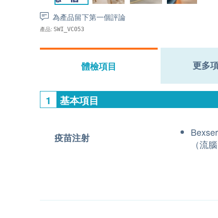
為產品留下第一個評論
產品:
SWI_VC053
更多
體檢項目
1
基本項目
Bexs
疫苗注射
（流腦