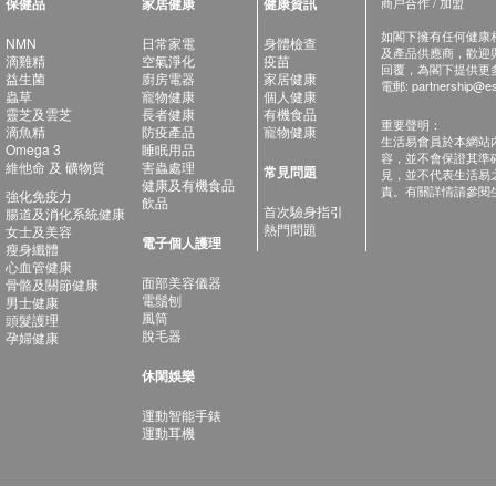
保健品
家居健康
健康資訊
商戶合作 / 加盟
如閣下擁有任何健康相關
NMN
日常家電
身體檢查
及產品供應商，歡迎與健
滴雞精
空氣淨化
疫苗
回覆，為閣下提供更
益生菌
廚房電器
家居健康
電郵:
partnership@es
蟲草
寵物健康
個人健康
靈芝及雲芝
長者健康
有機食品
重要聲明：
滴魚精
防疫產品
寵物健康
生活易會員於本網站
Omega 3
睡眠用品
容，並不會保證其準
維他命 及 礦物質
害蟲處理
常見問題
見，並不代表生活易
健康及有機食品
責。有關詳情請參閱
強化免疫力
飲品
首次驗身指引
腸道及消化系統健康
熱門問題
女士及美容
電子個人護理
瘦身纖體
心血管健康
面部美容儀器
骨骼及關節健康
電鬚刨
男士健康
風筒
頭髮護理
脫毛器
孕婦健康
休閑娛樂
運動智能手錶
運動耳機