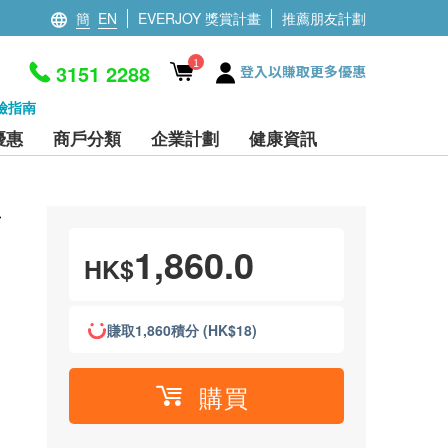
簡
EN
EVERJOY 獎賞計畫
推薦朋友計劃
1
3151 2288
登入以賺取更多優惠
檢指南
優惠
商戶分類
企業計劃
健康資訊
菌
1,860.0
HK$
賺取1,860積分 (HK$18)
購買