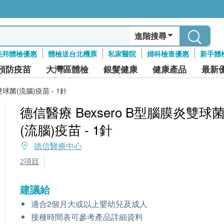
進階搜尋
美邦體檢優惠
體檢送台北機票
私家醫院
婦科檢查優惠
新手體
預防疫苗
大灣區體檢
銀髮健康
健康產品
最新
雙球菌(流腦)疫苗 - 1針
德信醫療 Bexsero B型腦膜炎雙球
(流腦)疫苗 - 1針
德信醫療中心
2項目
建議給
適合2個月大或以上嬰幼兒及成人
接種時間表可參考產品詳細資料