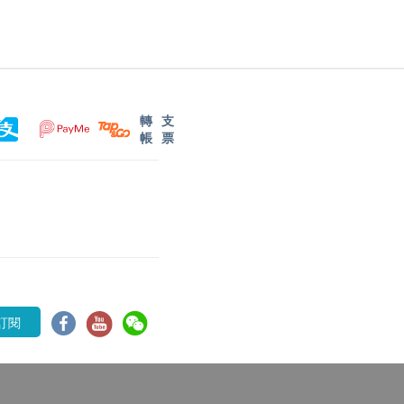
轉
支
帳
票
訂閱