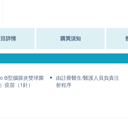
項目詳情
購買須知
ero B型腦膜炎雙球菌
由註冊醫生/醫護人員負責注
）疫苗（1針）
射程序