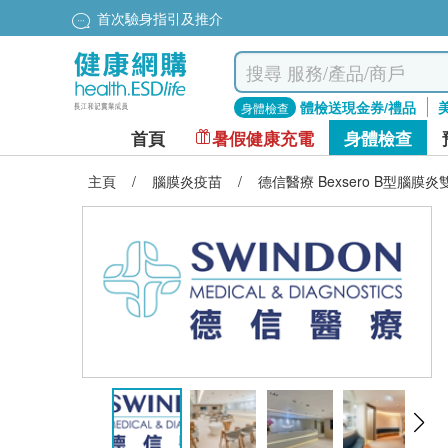
首次驗身指引及推介
體檢送現金券/禮品
身體檢查
首頁
暑假健康充電
身體檢查
主頁
/
腦膜炎疫苗
/
德信醫療 Bexsero B型腦膜炎