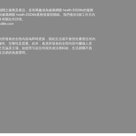
之服務及產品，並有興趣成為健康網購 health.ESDlife的服務
康網購 health.ESDlife業務發展部聯絡。我們會於2個工作天內
多有關合作詳情。
dlife.com
內所發表的全部內容為即時更新，因此生活易不會預先審查任何內
確性、完整性及質量。此外，會員所發表的全部內容均屬個人意
之言論及立場。如從而引起任何損失或法律糾紛，生活易概不負
生活易的免責聲明。