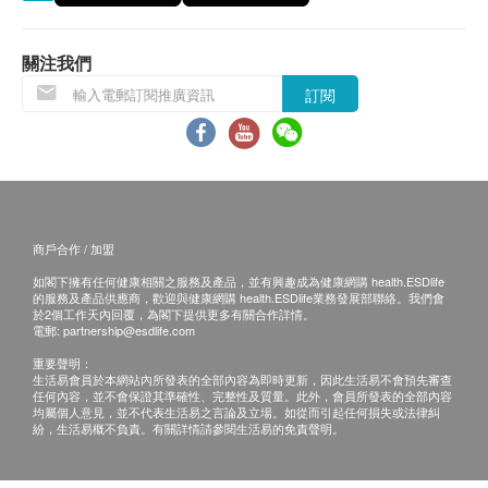
麻疹
查包含詳細書面驗身報告。
病徵包括疲倦、發燒、咳嗽、眼結膜炎和口腔內出現
關注我們
白點。三至七天後，面部出現紅斑，逐漸蔓延全身。
訂閱
麻疹可引起的併發症包括中耳炎、肺炎、支氣管炎及
免責聲明：
腦炎等，嚴重的可以致命。
所有健康檢查/服務並非作為醫務診斷或治療用
途。當閣下身體健康出現任何疾病徵兆時，應立即
流行性腮腺炎
諮詢有認可資格的醫生，作出診斷及治療。
病徵包括發燒、一側或兩側腮腺腫痛。患者可能會產
本服務/產品由商戶提供。生活易【健康網購
生腦膜炎或聽覺受損。若在青春期受到感染，可引致
商戶合作 / 加盟
health.ESDlife】並沒有經營或提供本服務/產品。
睪丸炎或卵巢炎等併發症，可能影響生育能力。
有關此服務/產品的錯漏或延誤，或因使用此服務/
如閣下擁有任何健康相關之服務及產品，並有興趣成為健康網購 health.ESDlife
的服務及產品供應商，歡迎與健康網購 health.ESDlife業務發展部聯絡。我們會
產品而引致的損失、損害、受傷或法律訴訟，健康
於2個工作天內回覆，為閣下提供更多有關合作詳情。
電郵:
partnership@esdlife.com
德國麻疹
網購health.ESDlife概不負責。一切有關的索償或
一般病徵溫和，包括發燒、頭痛、紅疹、耳後和頸部
重要聲明：
查詢，須向提供服務之體檢中心或商戶提出。
生活易會員於本網站內所發表的全部內容為即時更新，因此生活易不會預先審查
的淋巴腺腫脹。有時可能毫無症狀，染上了也不自
任何內容，並不會保證其準確性、完整性及質量。此外，會員所發表的全部內容
均屬個人意見，並不代表生活易之言論及立場。如從而引起任何損失或法律糾
覺。併發症包括關節炎、血小板減少和腦炎等。
紛，生活易概不負責。有關詳情請參閱生活易的免責聲明。
德國麻疹可令成長中的胎兒出現異常情況。孕婦如果
在懷孕首三個月感染德國麻疹，所誕下的嬰兒可能會