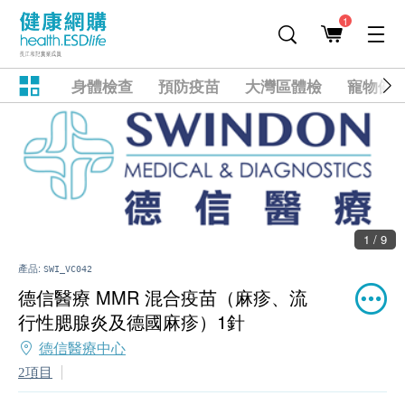
1
身體檢查
預防疫苗
大灣區體檢
寵物健
1 / 9
產品:
SWI_VC042
德信醫療 MMR 混合疫苗（麻疹、流
行性腮腺炎及德國麻疹）1針
德信醫療中心
2項目