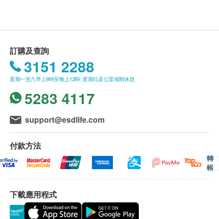
反應
顯示地圖
估，所有健康檢查/服務並非作為醫務診斷或治療
患有癌病
用途，醫護人員不會為客人提供任何新冠疫苗建議
星期一至六：9:00a.m. – 18:30p.m.
因疾病或治療而導致免疫功能受嚴重抑制的人士
或選擇
。
星期日及公眾假期：休息
（例如正在接受化學治療（又稱「化療」）及放射
電話：2951 1988
肝炎及兒童疫苗注射必須經醫生評估是否適合進行
訂購及查詢
治療（又稱「電療」）等抗癌治療、服用會令免疫
疫苗注射。如醫生認為不適合注射疫苗，將取消此
3151 2288
功能降低的藥物如高劑量類固醇等）
計劃的服務，全數費用退回
（不包括新冠疫苗相關
正在發燒或正服用抗生素人士
計劃）
。
星期一至六早上9時至晚上12時; 星期日及公眾假期休息
長期服用類固醇
訂購一經確認，不設更改已訂購的計劃，轉讓給第
5283 4117
患有免疫系統疾病
三者及／或退款。
懷孕的婦女（在注射疫苗後三個月內不宜懷孕）
所有體格檢查並非作為醫務診斷或治療用途。
support@esdlife.com
最近十一個月內曾接受輸血或其他血液產品或免疫
如有爭議，健康網購health.ESDlife及德信醫療中
球蛋白
心保留最後決定權。
付款方法
在過去四星期內曾接種活菌疫苗（Live Vaccine）
轉
帳
報告：
同屬傳染病的麻疹、流行性腮腺炎及德國麻疹，均會
進行健康檢查後，一般情況下，需大概 4-6 個工作天
透過空氣中的飛沬或接觸患者的呼吸道分泌物而感
跟進檢查報告，工作天不包括星期六、日及公眾假
下載應用程式
染。
期。輪侯報告講解時間會因應不同情況(如個別化驗專
案所需時間或客人指明特定時段)而有所延長。健康檢