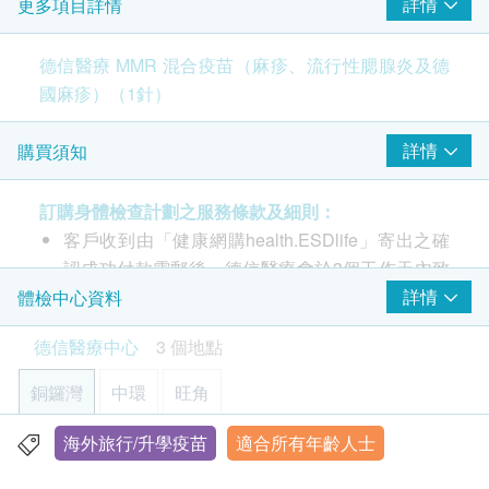
詳情
更多項目詳情
MMR 混合疫苗（麻疹、流行性腮腺炎及德國麻疹）
由註冊醫生/醫護人員負責注射程序
德信醫療 MMR 混合疫苗（麻疹、流行性腮腺炎及德
國麻疹）（1針）
應注射
MMR
疫苗人
詳情
購買須知
士：
計劃懷孕女士（一般而言，婦女在接種本疫苗後3
訂購身體檢查計劃之服務條款及細則：
個月內不適宜懷孕）
客戶收到由「健康網購health.ESDlife」寄出之確
前線人員
認成功付款電郵後，德信醫療會於3個工作天內致
即將出國之人士
電客人進行預約。
詳情
體檢中心資料
未曾接種或不清楚接種史人士
客戶必須於預約當天出示身份証及列印訂購確認信
德信醫療中心
3 個地點
以確認身份。
不宜接種或需押後接種的人士：
本身體檢查計劃有效期為12個月，客戶必須於12
銅鑼灣
中環
旺角
接種麻疹、流行性腮腺炎及德國麻疹疫苗後曾有嚴
個月內(由確認付款日期起計)接受有關檢查，逾期
重的過敏反應
作廢。
海外旅行/升學疫苗
適合所有年齡人士
香港銅鑼灣恩平道28號利園二期24樓2401室
對明膠（Gelatin）或某些抗生素曾有嚴重的過敏
請注意：新冠疫苗前健康檢查進行前不會有醫生評