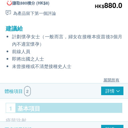
賺取880積分 (HK$8)
880.0
HK$
為產品留下第一個評論
建議給
計劃懷孕女士（一般而言，婦女在接種本疫苗後3個月
內不適宜懷孕）
前線人員
即將出國之人士
未曾接種或不清楚接種史人士
展開所有
詳情
體檢項目
2
1
基本項目
疫苗注射