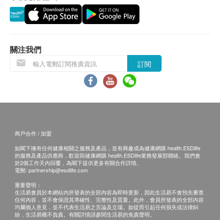
所有訂單須視乎相關貨品的供應情況再作最後確
包裝尺寸：(H) 386 (W) 400 (D) 169 mm
認。倘若德國寶未能提供閣下訂單上之任何產品或
淨重：2.2 kg
服務，德國寶會於送貨或取貨前透過電話或電郵通
總重連包裝：3 kg
知閣下。
每分鐘拍打次數：每分鐘3,000次 (±10%)
關注我們
控制面板：旋鈕式
訂閱
保用條款：
拍打功能：有
此保用提供德國寶產品之機件在正常使用下一年保
紫外線燈管：有
用(自購買日起計算)。
其他功能：過熱保護自動感應微動技術
未能出示購買發票正本者，將不獲免費維修服務。
用戶應依照說明書的指示操作。
商戶合作 / 加盟
總代理有權選擇維修或更換配件或其損壞部份。
如閣下擁有任何健康相關之服務及產品，並有興趣成為健康網購 health.ESDlife
詳細請參閱德國寶產品保用條款。
的服務及產品供應商，歡迎與健康網購 health.ESDlife業務發展部聯絡。我們會
此產品由German Pool (Hong Kong) Limited 提供
於2個工作天內回覆，為閣下提供更多有關合作詳情。
電郵:
partnership@esdlife.com
保修服務。如有任何爭議，德國寶(香港)有限公司
重要聲明：
和健康網購health.ESDlife保留最終決議權。
生活易會員於本網站內所發表的全部內容為即時更新，因此生活易不會預先審查
任何內容，並不會保證其準確性、完整性及質量。此外，會員所發表的全部內容
重要提示: 以下產品並不適用於以上<質保>條款內
均屬個人意見，並不代表生活易之言論及立場。如從而引起任何損失或法律糾
GP_FIR-E4/ GP_FIR-G2/ GP_FIR-F4/ GP_FIM-
紛，生活易概不負責。有關詳情請參閱生活易的免責聲明。