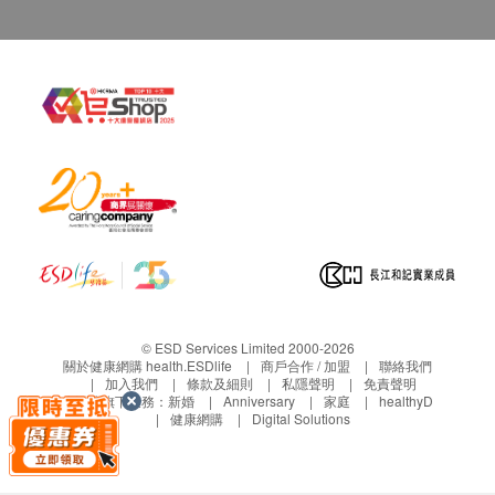
ST1G/ GP_FIM-SP1G/ GP_FIR-SK1K/ GP_FIR-
SL1G請顧客收到貨品後2個工作天內檢查貨品情
況。如有問題，請即時聯絡健康網購
health.ESDlife客戶服務熱線(3151 2288).
- 產品規格及外觀如有變更，恕不另行通知。產品保
用條例以“使用及安裝說明”為準。(商品顏色或會因電
腦螢幕設定差異會略有不同，一切以實物為準。)
- 如有任何爭議，健康網購health.ESDlife保留最終決
議權。
- 此產品由German Pool (Hong Kong) Limited 提供。
© ESD Services Limited 2000-2026
關於健康網購 health.ESDlife
商戶合作 / 加盟
聯絡我們
加入我們
條款及細則
私隱聲明
免責聲明
生活易旗下業務：
新婚
Anniversary
家庭
healthyD
健康網購
Digital Solutions