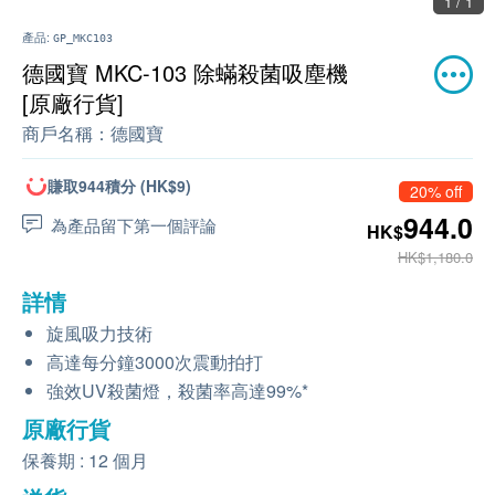
1 / 1
產品:
GP_MKC103
德國寶 MKC-103 除蟎殺菌吸塵機
[原廠行貨]
商戶名稱：
德國寶
賺取944積分 (HK$9)
20% off
944.0
為產品留下第一個評論
HK$
HK$1,180.0
詳情
旋風吸力技術
高達每分鐘3000次震動拍打
強效UV殺菌燈，殺菌率高達99%*
原廠行貨
保養期 : 12 個月