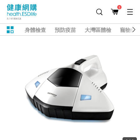
1
身體檢查
預防疫苗
大灣區體檢
寵物健