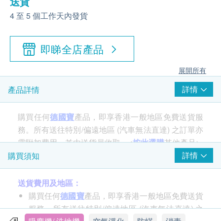
送貨
4 至 5 個工作天內發貨
即睇全店產品
展開所有
詳情
產品詳情
購買任何
德國寶
產品，即享香港一般地區免費送貨服
務。所有送往特別/偏遠地區 (汽車無法直達) 之訂單亦
需附加費用，並由送貨員收取。<
按此選購
其他產品>
詳情
購買須知
產品特性：
送貨費用及地區：
高效除蟎殺菌系統，3重徹底深層清潔，讓床鋪更
購買任何
德國寶
產品，即享香港一般地區免費送貨
潔淨，睡眠自然更安心
服務。所有送往特別/偏遠地區 (汽車無法直達) 之
採用G12強勁摩打，12,000Pa高速旋風氣流能產