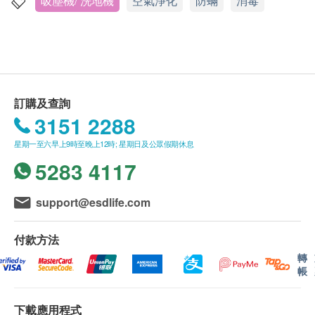
訂單亦需附加費用，並由送貨員收取。
吸塵機/ 洗地機
空氣淨化
防蟎
消毒
生強大的離心吸力，有效旋出塵蟎及過敏原，清潔
送貨服務僅限於香港地區 (不包括離島、邊境禁
一氣呵成
區、沒有升降機設備之收貨地點)。
每分鐘高達3000次震動拍打，能將牢牢抓住床鋪
不接受郵政信箱地址。
的塵蟎分離，拍出深層塵蟎，同時配合旋風吸力輕
鬆去除塵蟎過敏原及死皮、毛髮、塵埃等
送貨時間:
開啟UV殺菌燈即可在除蟎同時進行深層滅菌清
訂購及查詢
商品會於訂單確認付款後5個工作天由德國寶派
潔，確保寢具潔淨同時有效避免二次污染，加倍呵
3151 2288
送，送貨時間為星期一至五(公眾假期除外)，上午
護家人健康
星期一至六早上9時至晚上12時; 星期日及公眾假期休息
9 時至下午 6 時。(客服電郵：
5283 4117
repairs@germanpool.com)
產品規格：
送貨服務有可能因天氣、交通、地區或其他因素而
型號 / 副型號：MKC-103
暫停或延期，送貨時間將會另作安排。
support@esdlife.com
電壓：220 V
如商品已到達收貨地址而沒有人簽收，德國寶可再
功率：400 W
次安排送貨服務，但顧客必須再支付實際運費及特
顏色：白色
付款方法
別地區附加費用。
過濾/淨化系統：無紡布
轉
帳
如 10 個工作天後德國寶仍未能聯絡上顧客，該訂
集塵盒容量：0.3 公升
單將會被取消，並於扣除實際運費及特別地區附加
電源線長度：4.0 米
下載應用程式
費用後，安排餘額退款。
尺寸：(H) 153 (W) 341 (D) 380 mm