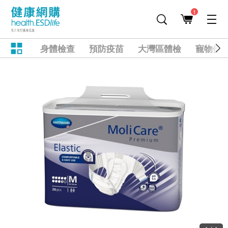
1
身體檢查
預防疫苗
大灣區體檢
寵物健