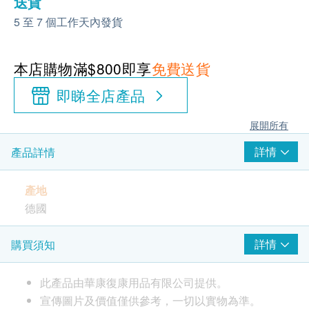
送貨
5 至 7 個工作天內發貨
本店購物滿$800即享
免費送貨
即睇全店產品
展開所有
詳情
產品詳情
產地
德國
包裝
詳情
購買須知
1箱3包
每包26片
此產品由華康復康用品有限公司提供。
宣傳圖片及價值僅供參考，一切以實物為準。