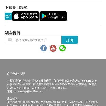
地更換尿片，減少身體壓力約24%
不排除運送時間會因節日而有所影響。當八號烈風
下載應用程式
訊號懸掛或黑色暴雨警告生效時，送貨服務時間將
會延遲。農曆初一、初二及初三均會休息(
不提供
送貨
)
，敬請留意。
所有訂單須視乎相關貨品的供應情況再作最後確
認。倘若供應商未能提供任何訂單上的貨品，健康
關注我們
網購health.ESDlife
有權拒絕接受該訂單，並且會
訂閱
於送貨前透過電話或電郵通知顧客再作安排。
倘若由於不可抗力的原因(
包括但不限於由於天
災、火災、水災、意外、暴亂、戰爭、政府政策、
罷工或任何不能控制的情況
)
而未能準確地提供閣
下所需的貨品或服務，華康復康用品有限公司及健
商戶合作 / 加盟
康網購
health.ESDlife
均不會承擔任何責任或賠
如閣下擁有任何健康相關之服務及產品，並有興趣成為健康網購 health.ESDlife
償。
的服務及產品供應商，歡迎與健康網購 health.ESDlife業務發展部聯絡。我們會
華康復康用品有限公司會根據閣下提供的地址盡力
於2個工作天內回覆，為閣下提供更多有關合作詳情。
電郵:
partnership@esdlife.com
確保貨品在預約日期送到該地址，若因閣下的原因
重要聲明：
而導致貨品超過購買日期30
日後仍不成功派送，康
生活易會員於本網站內所發表的全部內容為即時更新，因此生活易不會預先審查
任何內容，並不會保證其準確性、完整性及質量。此外，會員所發表的全部內容