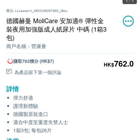
1 / 1
產品:
Livesmart_4052199297309_1Box
德國赫曼 MoliCare 安加適® 彈性金
裝夜用加強版成人紙尿片 中碼 (1箱3
包)
商戶名稱：
營康薈
賺取762積分 (HK$7)
762.0
HK$
為產品留下第一個評論
詳情
彈力舒適
護理新體驗
德國製原裝進口
適合中度至重度失禁人士
1箱3包; 每包26片