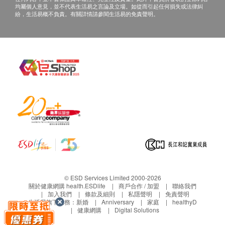
復康用品有限公司保留權利包括任何拒絕要求退款
均屬個人意見，並不代表生活易之言論及立場。如從而引起任何損失或法律糾
申请之權利。
紛，生活易概不負責。有關詳情請參閱生活易的免責聲明。
如在約定日期不能收貨，請於約定收貨日前最少
1
個工作天前聯絡營康薈。
若沒有通知，送貨地址在約定收貨日不能收
貨，
貨品將被送回至營康薈，客人需於分店的辦
公時間內自行安排前往領回，
並不會安排再次送
貨，而於網上已收取之運費將不獲退還。
保養條款
客戶於收取貨品時必須檢查所訂購之貨品是否有損
毀。如發現貨品損毀(不包括蓄意損壞者)，請客戶
在送貨日期起計7天以內通知華康復康用品有限公
司客戶服務部安排更換該貨品。
任何非損毀所導致的退貨均不受理。
© ESD Services Limited 2000-2026
退換產品必須包裝完整，如退換之產品有任何殘缺
關於健康網購 health.ESDlife
商戶合作 / 加盟
聯絡我們
加入我們
條款及細則
私隱聲明
免責聲明
或過期退回，供應商有權不受理。
生活易旗下業務：
新婚
Anniversary
家庭
healthyD
血糖測試產品享5年保養。
健康網購
Digital Solutions
血壓計享2年保養。