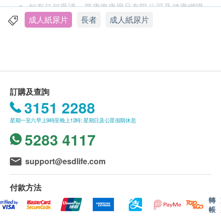
建議臀圍
如有任何爭議，華康復康用品有限公司及健康網購
85-120厘米
health.ESDlife保留最終決議權。
成人紙尿片
長者
成人紙尿片
產品特點：
送貨
透氣不悶熱
購買
營康薈
產品總額滿
HK$800
，即可享香港一般
腰帶由高透氣不織布及具彈性材質製成，讓使用者
地區免費送貨服務。
臀部透氣不悶熱。
送貨服務
*
只適用於香港島，九龍及新界之地
訂購及查詢
易於調整 彈性舒適
址。
* (
但車輛不能直達的地區，需視附情況收取
3151 2288
創新的柔軟表面及彈力側腰帶設計， 如內褲般配
附加費。
)
合不同身形和動作需要，呵護使用者的脆弱肌膚，
星期一至六早上9時至晚上12時; 星期日及公眾假期休息
沒有升降機之樓層，將收取上樓送貨費，費用為每
時刻保持貼身舒適。
5283 4117
層$30
。
簡單易用 穩妥貼合
偏遠地區如離島、馬灣、愉景灣、大嶼山及東涌等
兩側各一條彈力側腰帶及隨意貼， 減少更換時間
地區，將額外收取$200
送貨費
,
但車輛不能直達的
support@esdlife.com
達20% ，輕鬆更換與穩固貼合， 避免使用者的尷
地區，再需視乎情況收取附加費。
尬窘態。
賬單總額未滿HK$800
需附加
HK$80
運費。
付款方法
符合應用人體工學 減少身體壓力
訂單確認後將於 4
個工作天內營康薈會聯絡安排發
轉
帳
設計符合人體工學，護理人員更快、更易、更輕鬆
貨。