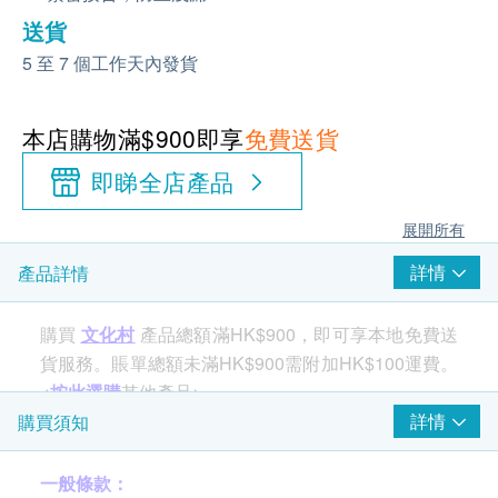
送貨
5 至 7 個工作天內發貨
本店購物滿$900即享
免費送貨
即睇全店產品
展開所有
詳情
產品詳情
購買
文化村
產品總額滿HK$900，即可享本地免費送
貨服務。賬單總額未滿HK$900需附加HK$100運費。
<
按此選購
其他產品>
詳情
購買須知
產品特點
一般條款：
人體皮膚表層屬弱酸性，約pH值4~6。若鹼性物質