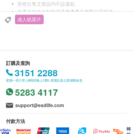
所有出售之貨品均不設退款。
接觸皮膚，會導致皮疹，面層及吸濕層
此產品由文化村生活及復康產品有限公司提供。
採用特別物料以維持弱酸性，與皮膚相近的弱酸
如有任何爭議，文化村生活及復康產品有限公司及
成人紙尿片
性，預防皮疹，減低對皮膚不適感
生活易保留最終決議權。
新增尿濕顯示線，當尿濕後，藍線會逐漸消失
採用柔軟透氣布料，提升穿著舒適感
送貨條款：
改善棉芯結構，加強尿液的內部擴散及吸收速度
購買任何產品總額滿HK$900，即可享本地免費送
使用全面透氣的物料氣味處理上也可以放心，無異
貨服務。賬單總額未滿HK$900需附加HK$100運
味
訂購及查詢
費。如送貨至愉景灣須另收取附加費HK$160。馬
日本專利設計，T型立體防漏褶邊：腿部接觸處有
3151 2288
灣、東涌須另收取橋費HK$40。長洲、大嶼山、梅
側翼防漏在上下層吸收體的空隙之間，鎖住便體，
星期一至六早上9時至晚上12時; 星期日及公眾假期休息
窩、貝澳、長沙、塘福、水口、石壁、寶蓮寺、大
令其難以洩漏
5283 4117
澳及香港國際機場，須按實際情況報價。(附加費
當行走／移動時，向上拉攏設計，推高上層吸收
可能因應貨品尺寸及重量而調整)
層，長期保持緊密接觸狀態
我們將於確定訂單後5-7個工作天內安排發貨。
support@esdlife.com
吸濕原料中帶有抗菌元素、中和功能和防臭功能，
不排除運送時間會因節日而有所影響。當八號烈風
可減少細菌生長，減少異味和皮膚過敏
訊號懸掛或黑色暴雨警告生效時，送貨服務時間將
付款方法
會延遲。
規格
轉