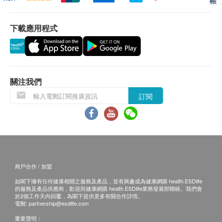
帳
所有訂單須視乎相關貨品的供應情況再作最後確
中碼
認。倘若生活易未能提供任何訂單上的貨品，生活
腰圍尺寸：60-96 厘米
下載應用程式
易有權拒絕接受該訂單，並且會於送貨前透過電話
總吸濕量：750 毫升（5次x150毫升）
或電郵通知顧客再作安排。
包裝規格：18片（細包裝：9片）
大碼
退換條款：
腰圍尺寸：80-125 厘米
當顧客收取已訂購之貨品時，有責任檢查貨品是否
總吸濕量：750 毫升（5次x150毫升）
關注我們
有損毀情況，一經確認簽收，恕不接受退換。
包裝規格：16片（細包裝：8片）
訂閱
退換產品必須包裝完整，如退換之產品有任何殘缺
或過期退回，供應商有權不受理。
如有其他損壞或遺漏查詢，顧客必須保留有效收據
正本，並於送貨後7個工作天內按下列方式聯絡文
化村生活及復康產品有限公司 客戶服務部跟進。
商戶合作 / 加盟
電郵: info@culturehomes.com.hk
如閣下擁有任何健康相關之服務及產品，並有興趣成為健康網購 health.ESDlife
查詢熱線: 2780 3882
的服務及產品供應商，歡迎與健康網購 health.ESDlife業務發展部聯絡。我們會
於2個工作天內回覆，為閣下提供更多有關合作詳情。
電郵:
partnership@esdlife.com
重要聲明：