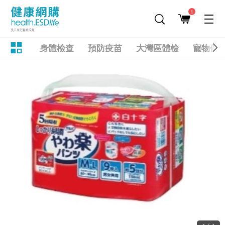
1
身體檢查
預防疫苗
大灣區體檢
寵物健