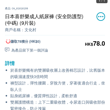
1 / 1
產品:
CH_01010199
日本喜舒樂成人紙尿褲 (安全防護型)
(中碼) (9片裝)
商戶名稱：
文化村
賺取78積分 (HK$0)
78.0
HK$
為產品留下第一個評論
詳情
於喜舒樂獨有的雙層吸收層上改善棉芯設計，比舊版本
的吸濕速度快3倍時間
褲型設計，彈性腰圍，穿脫方便，穿著後適合行走，坐
臥人士
貼身紙尿褲，優質彈性設計，柔軟舒適
雙層護體構造：上下二重吸收體，令尿道口與吸收部份
緊密接合，防止洩漏