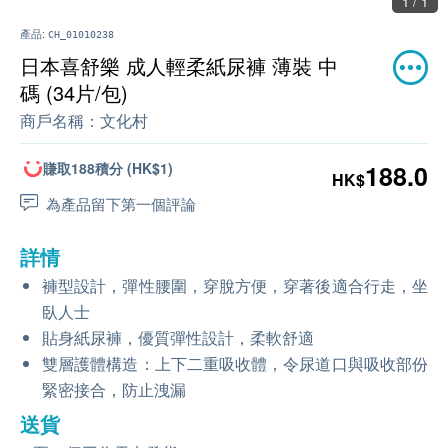
1 / 1
產品:
CH_01010238
日本喜舒樂 成人輕柔紙尿褲 薄裝 中
碼 (34片/包)
商戶名稱：
文化村
賺取188積分 (HK$1)
188.0
HK$
為產品留下第一個評論
詳情
褲型設計，彈性腰圍，穿脫方便，穿著後適合行走，坐
臥人士
貼身紙尿褲，優質彈性設計，柔軟舒適
雙層護體構造：上下二重吸收體，令尿道口與吸收部份
緊密接合，防止洩漏
送貨