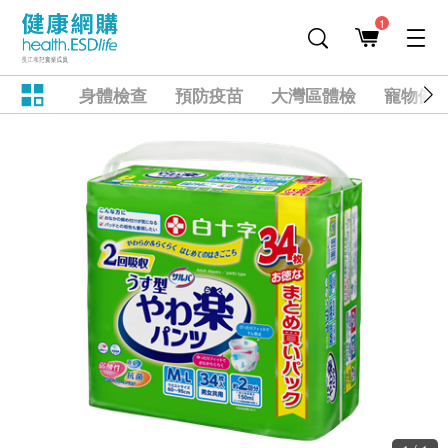
1
身體檢查
預防疫苗
大灣區體檢
寵物健