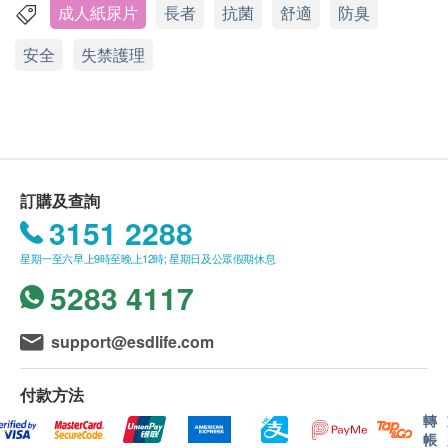
如有任何爭議，文化村生活及復康產品有限公司及
成人紙尿片
長者
抗菌
舒適
防臭
人體皮膚表層屬弱酸性，約pH值4~6。若鹼性物質
生活易保留最終決議權。
接觸皮膚，會導致皮疹，面層及吸濕層採用特別物
安全
失禁護理
料以維持弱酸性，與皮膚相近的弱酸性，預防皮
送貨條款：
疹，減低對皮膚不適感
購買任何產品總額滿HK$900，即可享本地免費送
新增尿濕顯示線，當尿濕後，藍線會逐漸消失
貨服務。賬單總額未滿HK$900需附加HK$100運
採用柔軟透氣布料，提升穿著舒適感
費。如送貨至愉景灣須另收取附加費HK$160。馬
改善棉芯結構，加強尿液的內部擴散及吸收速度
灣、東涌須另收取橋費HK$40。長洲、大嶼山、梅
使用全面透氣的物料
訂購及查詢
窩、貝澳、長沙、塘福、水口、石壁、寶蓮寺、大
氣味處理上也可以放心，無異味
3151 2288
澳及香港國際機場，須按實際情況報價。(附加費
日本專利設計，T型立體防漏褶邊：腿部接觸處有
星期一至六早上9時至晚上12時; 星期日及公眾假期休息
可能因應貨品尺寸及重量而調整)
側翼防漏
5283 4117
我們將於確定訂單後5-7個工作天內安排發貨。
在上下層吸收體的空隙之間，鎖住便體，令其難以
不排除運送時間會因節日而有所影響。當八號烈風
洩漏
support@esdlife.com
訊號懸掛或黑色暴雨警告生效時，送貨服務時間將
當行走／移動時，向上拉攏設計，推高上層吸收
會延遲。
層，長期保持緊密接觸狀態
付款方法
所有訂單須視乎相關貨品的供應情況再作最後確
吸濕原料中帶有抗菌元素、中和功能和防臭功能，
轉
認。倘若生活易未能提供任何訂單上的貨品，生活
可減少細菌生長，減少異味和皮膚過敏
帳