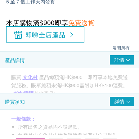
5 至 7 個工作天內發貨
本店購物滿$900即享
免費送貨
即睇全店產品
展開所有
詳情
產品詳情
購買
文化村
產品總額滿HK$900，即可享本地免費送
貨服務。賬單總額未滿HK$900需附加HK$100運費。
<
按此選購
其他產品>
詳情
購買須知
產品特點：
一般條款：
輕薄型吸收體令紙尿褲更貼身，優質彈性設計，柔
所有出售之貨品均不設退款。
軟舒適
此產品由文化村生活及復康產品有限公司提供。
採用柔軟透氣布料，提升穿著舒適感