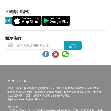
易有權拒絕接受該訂單，並且會於送貨前透過電話
或電郵通知顧客再作安排。
產品規格：
下載應用程式
腰圍尺寸：60-95厘米
退換條款：
吸水量：300 毫升（2次x150毫升）
當顧客收取已訂購之貨品時，有責任檢查貨品是否
每包: 34片
有損毀情況，一經確認簽收，恕不接受退換。
關注我們
退換產品必須包裝完整，如退換之產品有任何殘缺
訂閱
或過期退回，供應商有權不受理。
如有其他損壞或遺漏查詢，顧客必須保留有效收據
正本，並於送貨後7個工作天內按下列方式聯絡文
化村生活及復康產品有限公司 客戶服務部跟進。
電郵: info@culturehomes.com.hk
查詢熱線: 2780 3882
商戶合作 / 加盟
如閣下擁有任何健康相關之服務及產品，並有興趣成為健康網購 health.ESDlife
的服務及產品供應商，歡迎與健康網購 health.ESDlife業務發展部聯絡。我們會
於2個工作天內回覆，為閣下提供更多有關合作詳情。
電郵:
partnership@esdlife.com
重要聲明：
生活易會員於本網站內所發表的全部內容為即時更新，因此生活易不會預先審查