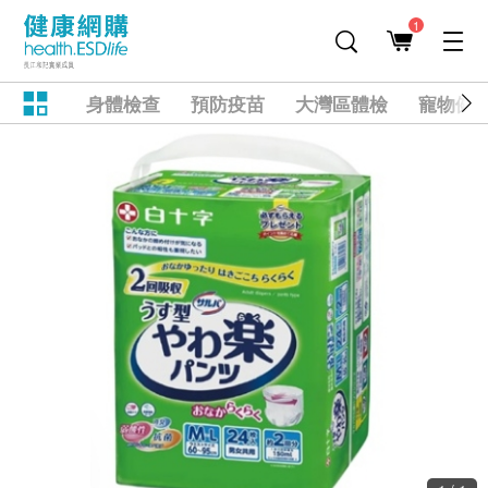
1
身體檢查
預防疫苗
大灣區體檢
寵物健