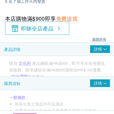
5 至 7 個工作天內發貨
本店購物滿$900即享
免費送貨
即睇全店產品
展開所有
詳情
產品詳情
購買
文化村
產品總額滿HK$900，即可享本地免費送
貨服務。賬單總額未滿HK$900需附加HK$100運費。
<
按此選購
其他產品>
詳情
購買須知
產品特點
一般條款：
輕薄型吸收體令紙尿褲更貼身，優質彈性設計，柔
所有出售之貨品均不設退款。
軟舒適
此產品由文化村生活及復康產品有限公司提供。
採用柔軟透氣布料，提升穿著舒適感