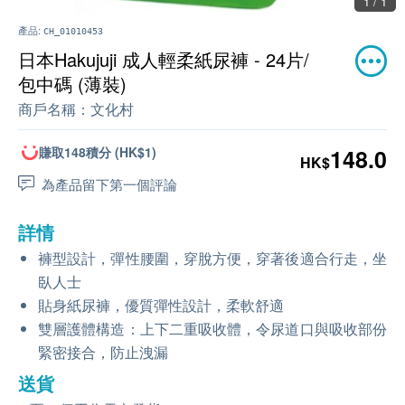
1 / 1
產品:
CH_01010453
日本Hakujuji 成人輕柔紙尿褲 - 24片/
包中碼 (薄裝)
商戶名稱：
文化村
賺取148積分 (HK$1)
148.0
HK$
為產品留下第一個評論
詳情
褲型設計，彈性腰圍，穿脫方便，穿著後適合行走，坐
臥人士
貼身紙尿褲，優質彈性設計，柔軟舒適
雙層護體構造：上下二重吸收體，令尿道口與吸收部份
緊密接合，防止洩漏
送貨