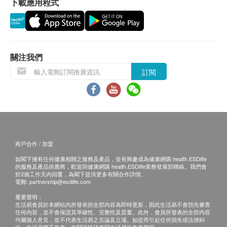
下載應用程式
易有權拒絕接受該訂單，並且會於送貨前透過電話
中碼
或電郵通知顧客再作安排。
腰圍尺寸：60-95 厘米
總吸濕量：300 毫升（2次x150毫升）
退換條款：
包裝規格：24片
當顧客收取已訂購之貨品時，有責任檢查貨品是否
關注我們
大碼
有損毀情況，一經確認簽收，恕不接受退換。
訂閱
腰圍尺寸：80-125 厘米
退換產品必須包裝完整，如退換之產品有任何殘缺
總吸濕量：300 毫升（2次x150毫升）
或過期退回，供應商有權不受理。
包裝規格：22片
如有其他損壞或遺漏查詢，顧客必須保留有效收據
正本，並於送貨後7個工作天內按下列方式聯絡文
化村生活及復康產品有限公司 客戶服務部跟進。
商戶合作 / 加盟
電郵: info@culturehomes.com.hk
如閣下擁有任何健康相關之服務及產品，並有興趣成為健康網購 health.ESDlife
查詢熱線: 2780 3882
的服務及產品供應商，歡迎與健康網購 health.ESDlife業務發展部聯絡。我們會
於2個工作天內回覆，為閣下提供更多有關合作詳情。
電郵:
partnership@esdlife.com
重要聲明：
生活易會員於本網站內所發表的全部內容為即時更新，因此生活易不會預先審查
任何內容，並不會保證其準確性、完整性及質量。此外，會員所發表的全部內容
均屬個人意見，並不代表生活易之言論及立場。如從而引起任何損失或法律糾