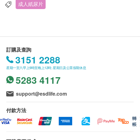
如有任何爭議，文化村生活及復康產品有限公司及
成人紙尿片
人體皮膚表層屬弱酸性，約pH值4~6。若鹼性物質
生活易保留最終決議權。
接觸皮膚，會導致皮疹，面層及吸濕層
採用特別物料以維持弱酸性，與皮膚相近的弱酸
送貨條款：
性，預防皮疹，減低對皮膚不適感
購買任何產品總額滿HK$900，即可享本地免費送
新增尿濕顯示線，當尿濕後，藍線會逐漸消失
貨服務。賬單總額未滿HK$900需附加HK$100運
採用柔軟透氣布料，提升穿著舒適感
訂購及查詢
費。如送貨至愉景灣須另收取附加費HK$160。馬
改善棉芯結構，加強尿液的內部擴散及吸收速度
3151 2288
灣、東涌須另收取橋費HK$40。長洲、大嶼山、梅
使用全面透氣的物料氣味處理上也可以放心，無異
星期一至六早上9時至晚上12時; 星期日及公眾假期休息
窩、貝澳、長沙、塘福、水口、石壁、寶蓮寺、大
味
5283 4117
澳及香港國際機場，須按實際情況報價。(附加費
日本專利設計，T型立體防漏褶邊：腿部接觸處有
可能因應貨品尺寸及重量而調整)
側翼防漏在上下層吸收體的空隙之間，鎖住便體，
我們將於確定訂單後5-7個工作天內安排發貨。
support@esdlife.com
令其難以洩漏
不排除運送時間會因節日而有所影響。當八號烈風
當行走／移動時，向上拉攏設計，推高上層吸收
訊號懸掛或黑色暴雨警告生效時，送貨服務時間將
付款方法
層，長期保持緊密接觸狀態
會延遲。
轉
吸濕原料中帶有抗菌元素、中和功能和防臭功能，
帳
所有訂單須視乎相關貨品的供應情況再作最後確
可減少細菌生長，減少異味和皮膚過敏
認。倘若生活易未能提供任何訂單上的貨品，生活
規格