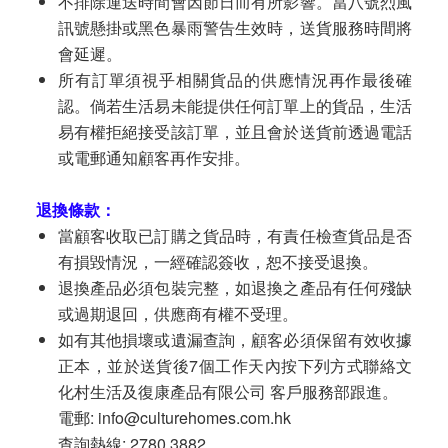
不排除運送時間會因節日而有所影響。當八號烈風
訊號懸掛或黑色暴雨警告生效時，送貨服務時間將
會延遲。
所有訂單須視乎相關貨品的供應情況再作最後確
認。倘若生活易未能提供任何訂單上的貨品，生活
易有權拒絕接受該訂單，並且會於送貨前透過電話
或電郵通知顧客再作安排。
退換條款：
當顧客收取已訂購之貨品時，有責任檢查貨品是否
有損毀情況，一經確認簽收，恕不接受退換。
退換產品必須包裝完整，如退換之產品有任何殘缺
或過期退回，供應商有權不受理。
如有其他損壞或遺漏查詢，顧客必須保留有效收據
正本，並於送貨後7個工作天內按下列方式聯絡文
化村生活及復康產品有限公司 客戶服務部跟進。
電郵: info@culturehomes.com.hk
查詢熱線: 2780 3882