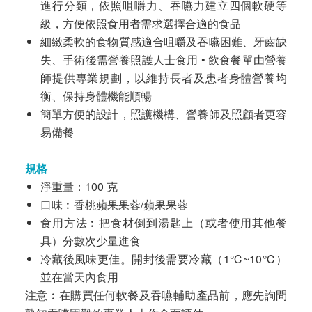
進行分類，依照咀嚼力、吞嚥力建立四個軟硬等
級，方便依照食用者需求選擇合適的食品
細緻柔軟的食物質感適合咀嚼及吞嚥困難、牙齒缺
失、手術後需營養照護人士食用 • 飲食餐單由營養
師提供專業規劃，以維持長者及患者身體營養均
衡、保持身體機能順暢
簡單方便的設計，照護機構、營養師及照顧者更容
易備餐
規格
淨重量：100 克
口味︰香桃蘋果果蓉/蘋果果蓉
食用方法︰把食材倒到湯匙上（或者使用其他餐
具）分數次少量進食
冷藏後風味更佳。開封後需要冷藏（1℃~10℃）
並在當天內食用
注意︰在購買任何軟餐及吞嚥輔助產品前，應先詢問