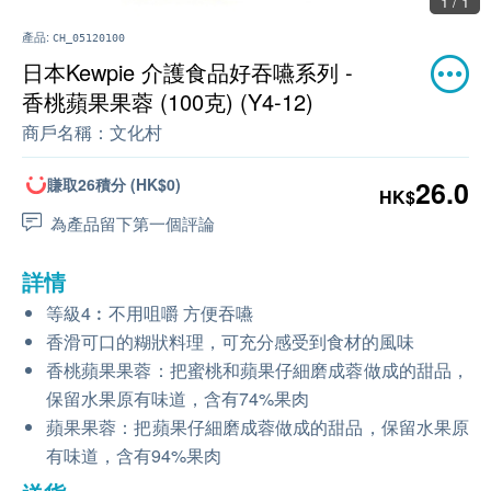
1 / 1
產品:
CH_05120100
日本Kewpie 介護食品好吞嚥系列 -
香桃蘋果果蓉 (100克) (Y4-12)
商戶名稱：
文化村
賺取26積分 (HK$0)
26.0
HK$
為產品留下第一個評論
詳情
等級4︰不用咀嚼 方便吞嚥
香滑可口的糊狀料理，可充分感受到食材的風味
香桃蘋果果蓉：
把蜜桃和蘋果仔細磨成蓉做成的甜品，
保留水果原有味道，含有74%果肉
蘋果果蓉：
把蘋果仔細磨成蓉做成的甜品，保留水果原
有味道，含有94%果肉