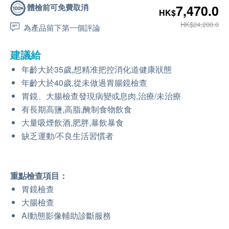
體檢前可免費取消
7,470.0
HK$
HK$24,200.0
為產品留下第一個評論
建議給
年齡大於35歲,想精准把控消化道健康狀態
年齡大於40歲,從未做過胃腸鏡檢查
胃鏡、大腸檢查發現病變或息肉,治療/未治療
有長期高鹽,高脂,醃制食物飲食
大量吸煙飲酒,肥胖,暴飲暴食
缺乏運動/不良生活習慣者
重點檢查項目：
胃鏡檢查
大腸檢查
AI動態影像輔助診斷服務