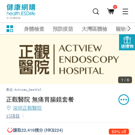
1
身體檢查
預防疫苗
大灣區體檢
寵物健
送禮物
1 / 6
產品:
Actview_GastCol
正觀醫院 無痛胃腸鏡套餐
深圳正觀醫院
15項目
賺取22,410積分 (HK$224)
69% off