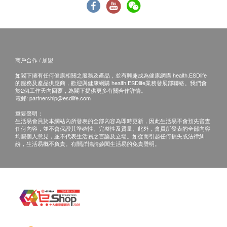
2. 預留E-mail，正觀醫院會在報告完成後發送至客
1-2粒,加收RMB3,000元;
人電郵地址或預留郵寄地址，正觀醫院會在報告完
3-4粒,加收RMB6,000元
成後郵寄，郵資到付（可送到港澳地區）。
5-7粒,加收RMB8,000元;
病理報告完成後可預約醫生講解報告，客戶可選擇
8粒及以上,加收RMB10,000元
以下管道：
額外費用支付方式：支持Visa、Mastercard、
商戶合作 / 加盟
1. 電話講解：按照檢查當日的預約時間,我院會提
JCB、儲蓄卡、支付寶、微信、AlipayHK、
如閣下擁有任何健康相關之服務及產品，並有興趣成為健康網購 health.ESDlife
前一天與您取得聯繫,確認通話時間，醫生會按預
WeChatHK（按當日匯率結算）。如使用現金，僅
的服務及產品供應商，歡迎與健康網購 health.ESDlife業務發展部聯絡。我們會
於2個工作天內回覆，為閣下提供更多有關合作詳情。
約時間主動與您聯絡。
接受人民幣。
電郵:
partnership@esdlife.com
2. 當面講解：按照檢查當日的預約時間,本院會提
如需保險單的填寫,詳詢醫院工作人員,會收取相應
重要聲明：
前一天與您取得聯繫,確認到院時間，客戶在約定
費用。
生活易會員於本網站內所發表的全部內容為即時更新，因此生活易不會預先審查
任何內容，並不會保證其準確性、完整性及質量。此外，會員所發表的全部內容
時間到正觀醫院聼醫生當面講解。
均屬個人意見，並不代表生活易之言論及立場。如從而引起任何損失或法律糾
紛，生活易概不負責。有關詳情請參閱生活易的免責聲明。
6. 特殊情況說明
三、免責聲明
因受檢者存在個體差異如發現較大或復雜病變，醫
生可能不會在檢查中直接處理，而是通過報告詳細
如有爭議，健康網購health.ESDlife及正觀醫院保留最
說明並提供後續治療方案。
後決定權。
套餐不包含治療性藥物費用，如需用藥需另行購
1. 所有健康檢查/服務並非作為醫療診斷或治療用途。
買。在正觀醫院所有結算均使用人民幣結算。如有
當閣下身體健康出現任何疾病徵兆時，應立即譫詢有
平台產生優惠或促銷，均為平台行為。