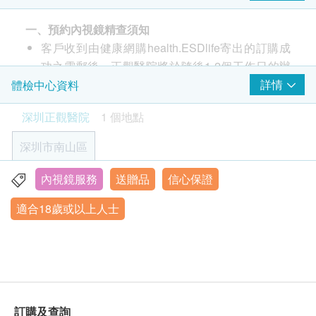
檢查後復蘇及觀察
費用為1,100港幣起，不同專家費用有所差異，具體費用請於
院）進行服務，不可轉讓或用於其他機構。
初診問診(電子/現場)
院內咨詢。
一、預約內視鏡精查須知
由於國內/日本特約內視鏡專家均需提前溝通預約，無法即買即
採血+血液檢查
用。若您確有此需求請事先與本院溝通，敬請諒解。
客戶收到由健康網購health.ESDlife寄出的訂購成
2. 適用人群
身體機能評估
3,300.0
HK$
功之電郵後，正觀醫院將於隨後1-2個工作日的辦
18歲以上(高年齡受檢者需經醫生評估決定是否適用本
瀉粉使用指導 + 附屬贈品
$1500 豐澤電子禮券
公時間內，與您取得聯繫(whatsAPP或郵件)。客
詳情
體檢中心資料
檢查。)
C13幽門螺旋桿菌呼氣試驗
麻醉
戶亦可至少提前1個工作天聯絡正觀醫院預約（聯
143.0
HK$
深圳正觀醫院
1 個地點
絡電話：+86 0755-86667687 ；微信：
3. 預約與評估流程
麻醉前評估
Actview2025 whatsapp:65933831）。
購買後，正觀醫院將通過WhatsApp或電子郵件發
深圳市南山區
心電檢測
免疫組化病理檢查
客戶至現場後，正觀醫院工作人員會核對客戶的姓
送線上問診表，請務必如實填寫。該問卷將用於初
1,100.0
HK$
血管通路建立
名、出生年月日、手機號碼及健康網購
步評估是否適合接受檢查，若信息不實可能導致評
內視鏡服務
送贈品
信心保證
深圳市南山區粵海街道科技南12路6號中檢大廈後座(毗鄰
報告
health.ESDlife訂購成功之電郵。
估結果無效。檢查前需提前一天到院完成內鏡檢查
國內外醫療解決方案
沙河西路)
適合18歲或以上人士
5,500.0
HK$
訂單如需改期，請至少提前2個工作天聯絡正觀醫
前的心電檢查與血液檢查及領取腸道准備用瀉粉。
醫生講解報告
營業時間:9:00-18:00 (休法定節假日)
院（聯絡電話(內地)：+86 0755-86667687 ；微
最終是否適合檢查需以到醫院後的心電圖及采血檢
腸道菌群生態評估
信：Actview2025 聯絡電話(香港)：+852
驗結果為准，由醫生綜合評估決定。
·腸道菌群生態評估,可在家自主完成采集.
65933831 whatsapp:65933831）。
5,500.0
HK$
香港台北來回機票 (三人) (連23KG寄艙行李)
內視鏡檢查套餐有效期為3個月，客戶必須於3個月
內（由確認付款日期起計）接受內視鏡檢查，逾期
4. 退款與變更政策
HP幽門螺桿菌抗藥性測試
訂購及查詢