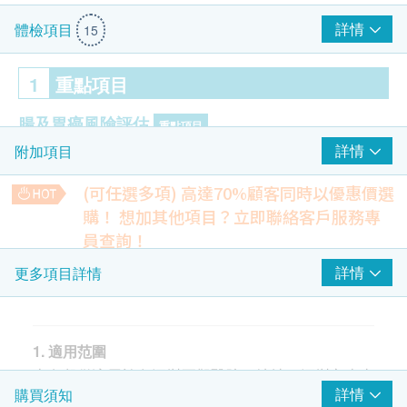
詳情
體檢項目
15
1
重點項目
腸及胃癌風險評估
重點項目
詳情
附加項目
下消化道內鏡檢查服務
上消化道內鏡檢查服務
(可任選多項) 高達70%顧客同時以優惠價選
內鏡電子染色技術服務
購！
想加其他項目？立即聯絡客戶服務專
AI動態影像輔助診斷服務
員查詢！
$1500 AEON 禮券
給氧+心電監護
日本特約內視鏡專家
詳情
更多項目詳情
全生命週期消化道健康管理服務
費用為22,000港幣起，不同專家費用有所差異，具體費用請於
院內咨詢。
由於國內/日本特約內視鏡專家均需提前溝通預約，無法即買
2
基本項目
即用。若您確有此需求請事先與本院溝通，敬請諒解。
1. 適用范圍
5,500.0
HK$
醫生諮詢
本套餐僅適用於在深圳正觀醫院（地址：深圳市南山
詳情
購買須知
區粵海街道科技南十二路6號中檢大廈後座正觀醫
國內特約內視鏡專家