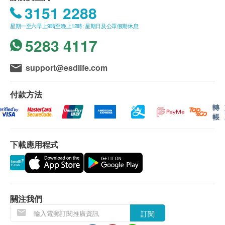
880.0
作廢。
套餐一旦開始使用（到院完成血液及心電檢查
HK$
3151 2288
內視鏡檢查時, 如果遇到醫生不會說廣東話的情
後)，因客戶個人原因未使用的服務或項目不可退
星期一至六早上9時至晚上12時; 星期日及公眾假期休息
況，正觀醫院可安排醫護人員陪同提供翻譯服務或
款、折現或更換為其他服務。
5283 4117
選擇使用英語交流。
用於腸道准備的瀉粉一經發出不可退款。
若商家頁面與體檢計畫頁面的繁體中文、簡體中文
若經醫院評估不適合進行檢查，將從已支付費用中
support@esdlife.com
版本有任何抵觸或不相符之處，應以繁體中文版本
扣除HKD 1100元（用於覆蓋初步評估及醫療服務
為準。
成本），余款退還。健康網購ESDlife及正觀醫院
付款方法
保留最終解釋權。
轉
二、內視鏡報告領取及講解
帳
客人可在內視鏡檢查日確認報告語言（可選擇繁體
hutchgo.com HK$2000旅遊禮券
中文/簡體中文）。
5. 額外費用
下載應用程式
內視鏡報告會在內視鏡檢查完畢,您完全甦醒後,由
內視鏡檢查最終價格以檢查後結果而定,套餐價格
內視鏡醫生講解並交付於您.
僅包含基礎檢查費用。若檢查中發現需進行治療、
(如遇需要病理檢查的情況,我院會在5個工作天內提
活組織取樣（活檢）或病理檢測等情況，醫生將根
供給您病理報告,於檢查當天確定理報告的領取方
據醫療原則優先處理，相關操作及費用不包含在套
關注我們
式:電郵/再次預約到院)：
餐內，(內視鏡檢查過程中,發生活組織抽取/息肉治
1. 病理報告完成後，客戶正提醒。
療:
訂閱