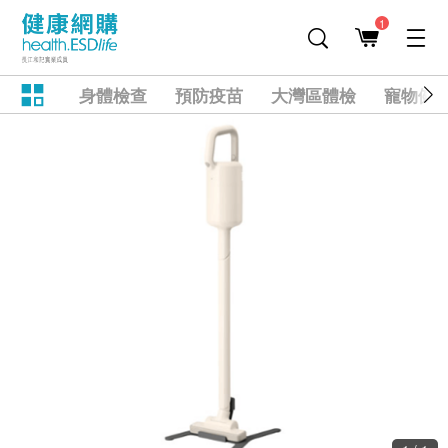
1
身體檢查
預防疫苗
大灣區體檢
寵物健