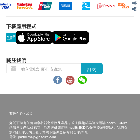
受該訂單，並且會於送貨前透過電話或電郵通知顧
轉
帳
客再作安排。
下載應用程式
退換條款：
當顧客收取已訂購之貨品時，有責任檢查貨品是否
有損毀情況，一經確認簽收，恕不接受退換。
退換產品必須包裝完整，如退換之產品有任何殘缺
或過期退回，供應商有權不受理。
關注我們
如有其他損壞或遺漏查詢，顧客必須保留有效收據
訂閱
正本，並於送貨後3個工作天內按下列方式聯絡錤
彥國際有限公司 客戶服務部跟進。
電郵: info@patroller.com.hk
查詢熱線: 2115 9029
商戶合作 / 加盟
如閣下擁有任何健康相關之服務及產品，並有興趣成為健康網購 health.ESDlife
的服務及產品供應商，歡迎與健康網購 health.ESDlife業務發展部聯絡。我們會
於2個工作天內回覆，為閣下提供更多有關合作詳情。
電郵:
partnership@esdlife.com