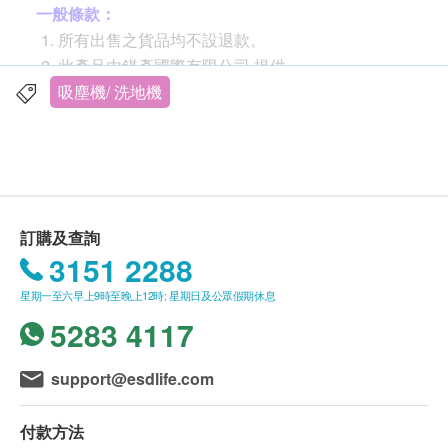
一般條款：
所有出售之貨品均不設退款。
此產品由錤彥國際有限公司 提供。
如有任何爭議，錤彥國際有限公司 及健康網購
吸塵機/ 洗地機
health.ESDlife保留最終決議權。
送貨條款：
購買
錤彥國際有限公司
產品總額滿HK$400，即可
享本地免費送貨服務。賬單總額未滿HK$400需附
訂購及查詢
加HK$50運費。
3151 2288
我們將於確定訂單後3-5個工作天內安排發貨。
星期一至六早上9時至晚上12時; 星期日及公眾假期休息
不排除運送時間會因節日而有所影響。當八號烈風
5283 4117
訊號懸掛或黑色暴雨警告生效時，送貨服務時間將
會延遲。
所有訂單須視乎相關貨品的供應情況再作最後確
support@esdlife.com
認。倘若健康網購health.ESDlife未能提供任何訂
單上的貨品，健康網購health.ESDlife有權拒絕接
付款方法