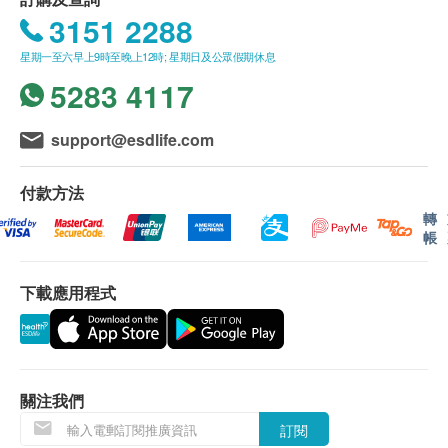
進行身體檢查後，
一般情況下，需大概2-3星期 跟
3151 2288
進檢查報告。 輪侯報告講解時間會因應不同情況
(如個別化驗項目所需時間或客人指明特定時段) 而
星期一至六早上9時至晚上12時; 星期日及公眾假期休息
有所延長
。如須講解報告，請先致電中心預約，客
5283 4117
戶可選擇以下方式領取報告：
(1) 親身領取：客戶親身往毅力綜合醫護體檢中心
support@esdlife.com
領取報告，並由本中心醫生或註冊護士親自講解報
告；
付款方法
(2) 電話講解報告：客戶需於講解報告前到本中心
轉
帳
領取驗身報告，並預約本中心醫生或註冊護士透過
電話戶講解報告。如需他人代領取驗身報告，代領
者需帶同授權書及該客戶之身分證副本到本中心領
下載應用程式
取有關報告。
如有爭議，毅力醫護健康集團保留最後決定權。
所有身體檢查並非作為醫務診斷或治療用途。
關注我們
免責聲明：
訂閱
所有健康檢查/服務並非作為醫務診斷或治療用