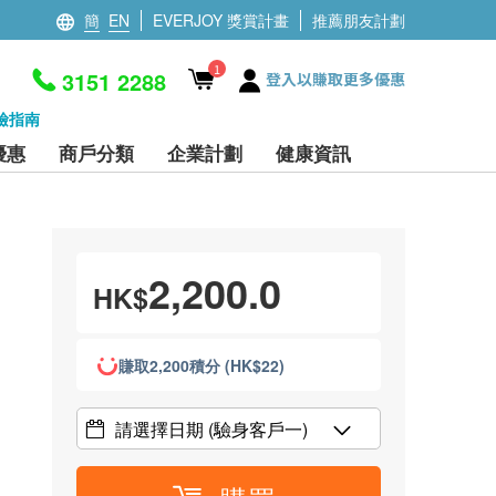
簡
EN
EVERJOY 獎賞計畫
推薦朋友計劃
1
3151 2288
登入以賺取更多優惠
檢指南
優惠
商戶分類
企業計劃
健康資訊
2,200.0
HK$
賺取2,200積分 (HK$22)
請選擇日期
(驗身客戶一)