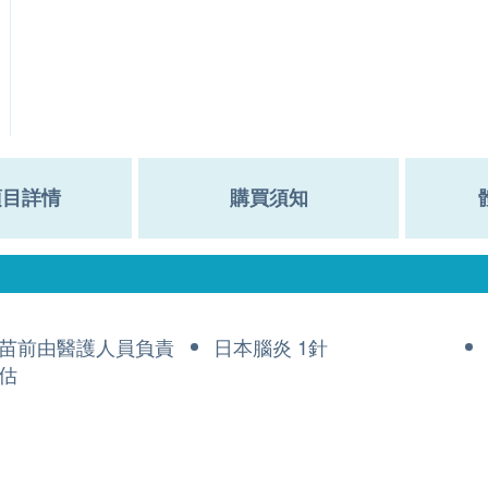
項目詳情
購買須知
苗前由醫護人員負責
日本腦炎 1針
估