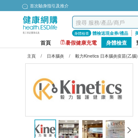
首次驗身指引及推介
體檢送現金券/禮品
身體檢查
首頁
暑假健康充電
身體檢查
主頁
/
日本腦炎
/
毅力Kinetics 日本腦炎疫苗(乙腦)(I