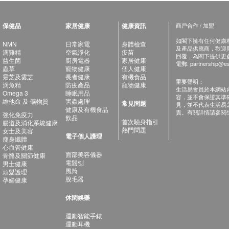
保健品
家居健康
健康資訊
商戶合作 / 加盟
如閣下擁有任何健康相關
NMN
日常家電
身體檢查
及產品供應商，歡迎與健
滴雞精
空氣淨化
疫苗
回覆，為閣下提供更
益生菌
廚房電器
家居健康
電郵:
partnership@es
蟲草
寵物健康
個人健康
靈芝及雲芝
長者健康
有機食品
重要聲明：
滴魚精
防疫產品
寵物健康
生活易會員於本網站
Omega 3
睡眠用品
容，並不會保證其準
維他命 及 礦物質
害蟲處理
常見問題
見，並不代表生活易
健康及有機食品
責。有關詳情請參閱
強化免疫力
飲品
首次驗身指引
腸道及消化系統健康
熱門問題
女士及美容
電子個人護理
瘦身纖體
心血管健康
面部美容儀器
骨骼及關節健康
電鬚刨
男士健康
風筒
頭髮護理
脫毛器
孕婦健康
休閑娛樂
運動智能手錶
運動耳機