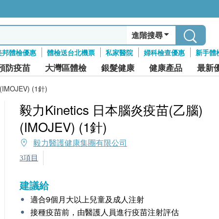
進階搜尋
美邦體檢優惠
體檢送台北機票
私家醫院
婦科檢查優惠
新手體
預防疫苗
大灣區體檢
銀髮健康
健康產品
最新
MOJEV) (1針)
毅力Kinetics 日本腦炎疫苗(乙腦)
(IMOJEV) (1針)
毅力醫護健康集團有限公司
3項目
建議給
適合9個月大以上兒童及成人注射
接種疫苗前，由醫護人員進行疫苗注射評估