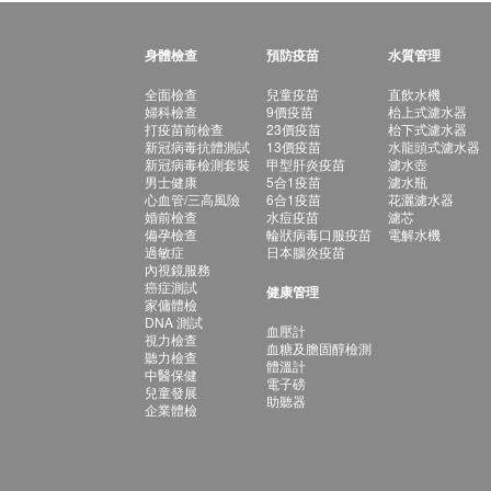
身體檢查
預防疫苗
水質管理
全面檢查
兒童疫苗
直飲水機
婦科檢查
9價疫苗
枱上式濾水器
打疫苗前檢查
23價疫苗
枱下式濾水器
新冠病毒抗體測試
13價疫苗
水龍頭式濾水器
新冠病毒檢測套裝
甲型肝炎疫苗
濾水壺
男士健康
5合1疫苗
濾水瓶
心血管/三高風險
6合1疫苗
花灑濾水器
婚前檢查
水痘疫苗
濾芯
備孕檢查
輪狀病毒口服疫苗
電解水機
過敏症
日本腦炎疫苗
內視鏡服務
癌症測試
健康管理
家傭體檢
DNA 測試
血壓計
視力檢查
血糖及膽固醇檢測
聽力檢查
體溫計
中醫保健
電子磅
兒童發展
助聽器
企業體檢