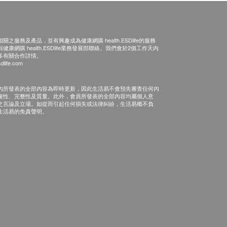
之服務及產品，並有興趣成為健康網購 health.ESDlife的服務
康網購 health.ESDlife業務發展部聯絡。我們會於2個工作天內
多有關合作詳情。
dlife.com
內所發表的全部內容為即時更新，因此生活易不會預先審查任何內
確性、完整性及質量。此外，會員所發表的全部內容均屬個人意
之言論及立場。如從而引起任何損失或法律糾紛，生活易概不負
生活易的免責聲明。