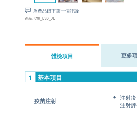
為產品留下第一個評論
產品:
KMH_ESD_JE
更多
體檢項目
1
基本項目
注射疫
疫苗注射
注射評