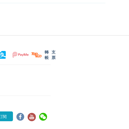
轉
支
帳
票
訂閱