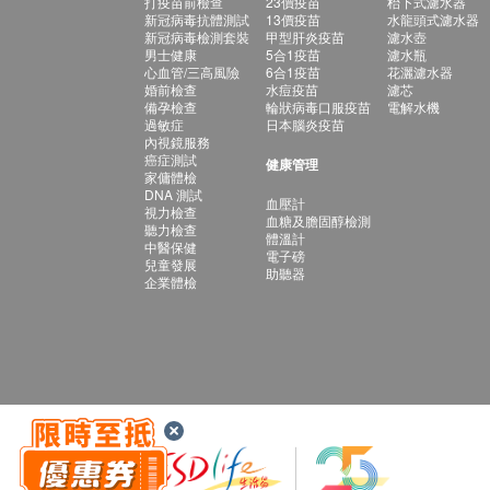
打疫苗前檢查
23價疫苗
枱下式濾水器
新冠病毒抗體測試
13價疫苗
水龍頭式濾水器
新冠病毒檢測套裝
甲型肝炎疫苗
濾水壺
男士健康
5合1疫苗
濾水瓶
心血管/三高風險
6合1疫苗
花灑濾水器
婚前檢查
水痘疫苗
濾芯
備孕檢查
輪狀病毒口服疫苗
電解水機
過敏症
日本腦炎疫苗
內視鏡服務
癌症測試
健康管理
家傭體檢
DNA 測試
血壓計
視力檢查
血糖及膽固醇檢測
聽力檢查
體溫計
中醫保健
電子磅
兒童發展
助聽器
企業體檢