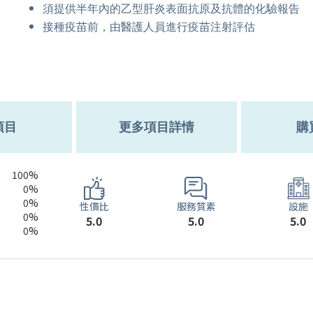
須提供半年內的乙型肝炎表面抗原及抗體的化驗報告
接種疫苗前，由醫護人員進行疫苗注射評估
項目
更多項目詳情
購
100%
0%
0%
服務質素
性價比
設施
0%
5.0
5.0
5.0
0%