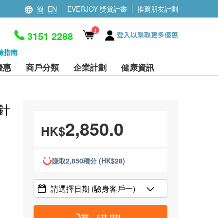
簡
EN
EVERJOY 獎賞計畫
推薦朋友計劃
1
3151 2288
登入以賺取更多優惠
檢指南
優惠
商戶分類
企業計劃
健康資訊
3針
2,850.0
HK$
賺取2,850積分 (HK$28)
請選擇日期
(驗身客戶一)