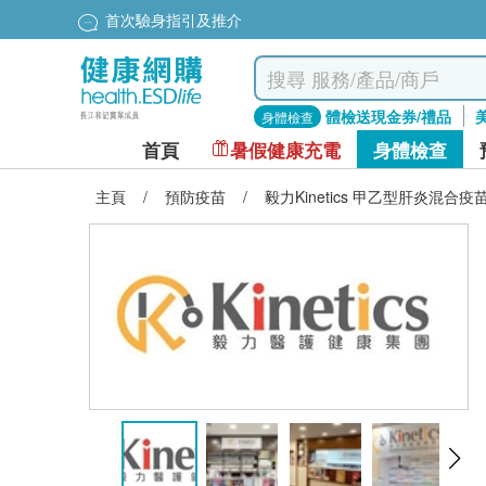
首次驗身指引及推介
體檢送現金券/禮品
身體檢查
首頁
暑假健康充電
身體檢查
主頁
/
預防疫苗
/
毅力Kinetics 甲乙型肝炎混合疫苗 3針