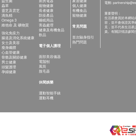
益生菌
廚房電器
家居健康
電郵:
partnership@es
蟲草
寵物健康
個人健康
靈芝及雲芝
長者健康
有機食品
重要聲明：
滴魚精
防疫產品
寵物健康
生活易會員於本網站
Omega 3
睡眠用品
容，並不會保證其準
維他命 及 礦物質
害蟲處理
常見問題
見，並不代表生活易
健康及有機食品
責。有關詳情請參閱
強化免疫力
飲品
首次驗身指引
腸道及消化系統健康
熱門問題
女士及美容
電子個人護理
瘦身纖體
心血管健康
面部美容儀器
骨骼及關節健康
電鬚刨
男士健康
風筒
頭髮護理
脫毛器
孕婦健康
休閑娛樂
運動智能手錶
運動耳機