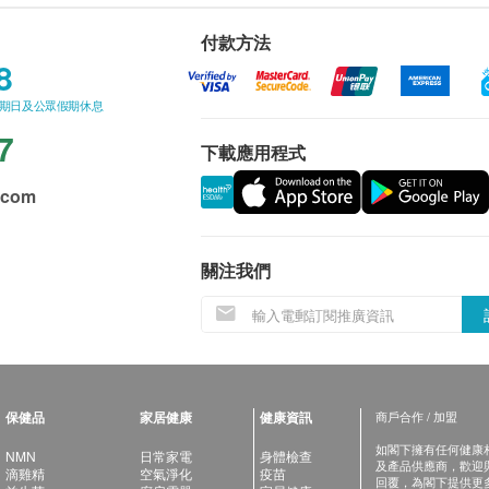
付款方法
8
星期日及公眾假期休息
7
下載應用程式
.com
關注我們
保健品
家居健康
健康資訊
商戶合作 / 加盟
如閣下擁有任何健康相關
NMN
日常家電
身體檢查
及產品供應商，歡迎與健
滴雞精
空氣淨化
疫苗
回覆，為閣下提供更