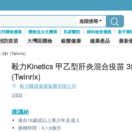
進階搜尋
美邦體檢優惠
體檢送台北機票
私家醫院
婦科檢查優惠
新手體
預防疫苗
大灣區體檢
銀髮健康
健康產品
最新
 (Twinrix)
毅力Kinetics 甲乙型肝炎混合疫苗 
(Twinrix)
毅力醫護健康集團有限公司
3項目
建議給
適合16歲或以上青少年及成人
接種時間：0,1,6個月