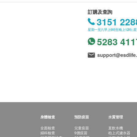
訂購及查詢
3151 228
星期一至六早上9時至晚上12時; 
5283 411
support@esdlife
身體檢查
預防疫苗
水質管理
全面檢查
兒童疫苗
直飲水機
婦科檢查
9價疫苗
枱上式濾水器