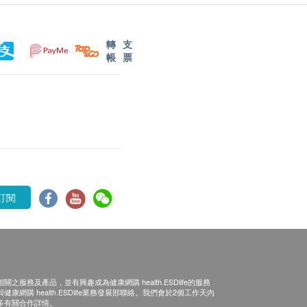
轉
支
帳
票
訂閱
之服務及產品，並有興趣成為健康網購 health.ESDlife的服務
康網購 health.ESDlife業務發展部聯絡。我們會於2個工作天內
多有關合作詳情。