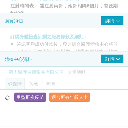
注射時間表 ─ 需注射兩針，兩針相隔6個月，有效期
約10年。
甲型肝炎是一種病毒性傳染病，主要通過不潔的食物
詳情
購買須知
和食水傳染，貝殼類海產及未經煮熟的食物都是最典
型的例子，衛生環境較差的地區如中國、東南亞、南
訂購身體檢查計劃之服務條款及細則：
美及部份非洲地區，都是甲型肝炎的溫床。
確認客戶成功付款後，毅力綜合醫護體檢中心將於
下1-2個工作天辦公時間內，致電客戶預約身體檢
大部份甲型肝炎都是急性的，患者會上吐下瀉，發燒
查的時間和地點，並會通知客戶驗身注意事項。
詳情
體檢中心資料
及有黃膽徵狀。如不小心處理，會有機會引致肝衰
客戶亦可致電本中心預約或查詢，電話：(銅鑼
毅力醫護健康集團有限公司
3 個地點
竭。本身患有慢性肝病的人，就更容易致命。對於甲
灣)3520 3292 / (佐敦) 3426 9771 / (荃灣) 3101
型肝炎，現在雖然沒有有效的療法，防疫注射的成效
4866 / (Whatsapp) 9336 8186。
銅鑼灣
佐敦
荃灣
卻十分顯著。
部份檢查只限佐敦中心，請致電(銅鑼灣)3520
3292 / (佐敦) 3426 9771 / (荃灣) 3101 4866 查
甲型肝炎疫苗
適合所有年齡人士
香港銅鑼灣軒尼詩道555號東角中心(舊翼)1903室
詢。
顯示地圖
本身體檢查計劃有效期為6個月，客戶必須於6個月
內(由確認付款日期起計)接受有關檢查，逾期作
星期一至五︰9:00a.m. – 1:00p.m.; 2:00p.m. – 6:00p.m.
廢。
星期六︰9:00a.m. – 2:00p.m.