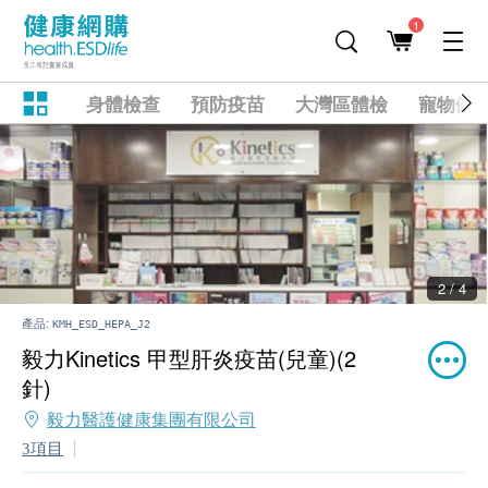
1
身體檢查
預防疫苗
大灣區體檢
寵物健
2 / 4
產品:
KMH_ESD_HEPA_J2
毅力Kinetics 甲型肝炎疫苗(兒童)(2
針)
毅力醫護健康集團有限公司
3項目