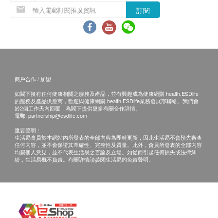
免責聲明：
訂閱
所有健康檢查/服務並非作為醫務診斷或治療用
途。當閣下身體健康出現任何疾病徵兆時，應立即
諮詢有認可資格的醫生，作出診斷及治療。
本服務/產品由商戶提供。生活易【健康網購
health.ESDlife】並沒有經營或提供本服務/產品。
商戶合作 / 加盟
有關此服務/產品的錯漏或延誤，或因使用此服務/
產品而引致的損失、損害、受傷或法律訴訟，健康
如閣下擁有任何健康相關之服務及產品，並有興趣成為健康網購 health.ESDlife
的服務及產品供應商，歡迎與健康網購 health.ESDlife業務發展部聯絡。我們會
網購health.ESDlife概不負責。一切有關的索償或
於2個工作天內回覆，為閣下提供更多有關合作詳情。
電郵:
partnership@esdlife.com
查詢，須向提供服務之體檢中心或商戶提出。
重要聲明：
生活易會員於本網站內所發表的全部內容為即時更新，因此生活易不會預先審查
任何內容，並不會保證其準確性、完整性及質量。此外，會員所發表的全部內容
均屬個人意見，並不代表生活易之言論及立場。如從而引起任何損失或法律糾
紛，生活易概不負責。有關詳情請參閱生活易的免責聲明。