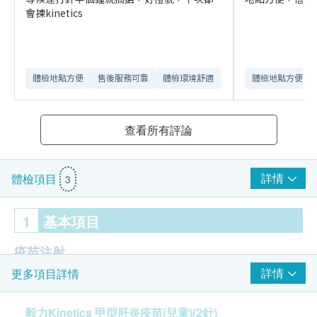
會揀kinetics
體檢地點方便
售後服務可靠​
體檢環境舒適​
體檢地點方便
查看所有評論
詳情
體檢項目
3
1
基本項目
疫苗注射
詳情
更多項目詳情
注射疫苗前由醫護人員負責注射評估
兒童甲型肝炎疫苗 2針
毅力Kinetics 甲型肝炎疫苗(兒童)(2針)
由註冊醫生/醫護人員負責注射程序