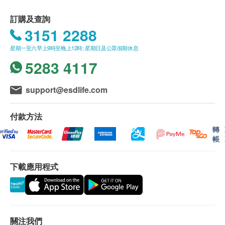
星期日及公眾假期︰休息
訂購一經確認，不設退款。
訂購及查詢
進行身體檢查後，
一般情況下，需大概2-3星期 跟
3151 2288
進檢查報告。 輪侯報告講解時間會因應不同情況
(如個別化驗項目所需時間或客人指明特定時段) 而
星期一至六早上9時至晚上12時; 星期日及公眾假期休息
有所延長
。如須講解報告，請先致電中心預約，客
5283 4117
戶可選擇以下方式領取報告：
(1) 親身領取：客戶親身往毅力綜合醫護體檢中心
support@esdlife.com
領取報告，並由本中心醫生或註冊護士親自講解報
告；
付款方法
(2) 電話講解報告：客戶需於講解報告前到本中心
轉
帳
領取驗身報告，並預約本中心醫生或註冊護士透過
電話戶講解報告。如需他人代領取驗身報告，代領
者需帶同授權書及該客戶之身分證副本到本中心領
下載應用程式
取有關報告。
如有爭議，毅力醫護健康集團保留最後決定權。
所有身體檢查並非作為醫務診斷或治療用途。
關注我們