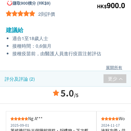
賺取900積分 (HK$9)
900.0
HK$
2則評價
建議給
適合1至18歲人士
接種時間：0,6個月
接種疫苗前，由醫護人員進行疫苗注射評估
展開所有
更少
評分及評論 (2)
5.0
/5
Ng A***
Wong 
2025-09-01
2024-11-17
等候連打針半個鐘就搞掂，好禮貌，下次都
地點方便，信譽