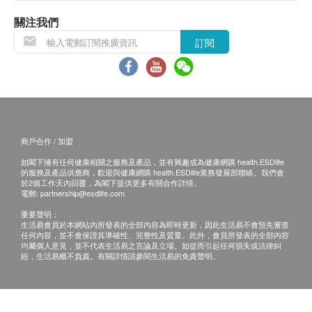
關注我們
免責聲明：
訂閱
所有健康檢查/服務並非作為醫務診斷或治療用
途。當閣下身體健康出現任何疾病徵兆時，應立即
諮詢有認可資格的醫生，作出診斷及治療。
本服務/產品由商戶提供。生活易【健康網購
health.ESDlife】並沒有經營或提供本服務/產品。
商戶合作 / 加盟
有關此服務/產品的錯漏或延誤，或因使用此服務/
產品而引致的損失、損害、受傷或法律訴訟，健康
如閣下擁有任何健康相關之服務及產品，並有興趣成為健康網購 health.ESDlife
的服務及產品供應商，歡迎與健康網購 health.ESDlife業務發展部聯絡。我們會
網購health.ESDlife概不負責。一切有關的索償或
於2個工作天內回覆，為閣下提供更多有關合作詳情。
電郵:
partnership@esdlife.com
查詢，須向提供服務之體檢中心或商戶提出。
重要聲明：
生活易會員於本網站內所發表的全部內容為即時更新，因此生活易不會預先審查
任何內容，並不會保證其準確性、完整性及質量。此外，會員所發表的全部內容
均屬個人意見，並不代表生活易之言論及立場。如從而引起任何損失或法律糾
紛，生活易概不負責。有關詳情請參閱生活易的免責聲明。