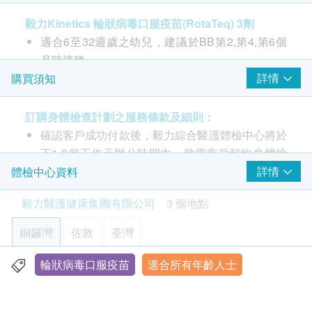
疫苗注射
毅力Kinetics 輪狀病毒口服疫苗(RotaTeq) 3劑
適合6至32週歲之幼兒，建議於BB第2,第4,第6個
注射疫苗前由醫護人員負責注射評估
月時接種
由註冊醫生/醫護人員負責注射程序
每劑相隔4-10星期
詳情
購買須知
**第1劑必須於6-12週內完成接種
**第3劑最遲於32週前完成接種
訂購身體檢查計劃之服務條款及細則：
**接種疫苗前，由醫護人員進行疫苗注射評估
確認客戶成功付款後，毅力綜合醫護體檢中心將於
下1-2個工作天辦公時間內，致電客戶預約身體檢
查的時間和地點，並會通知客戶驗身注意事項。
詳情
體檢中心資料
客戶亦可致電本中心預約或查詢，電話：(銅鑼
毅力醫護健康集團有限公司
3 個地點
灣)3520 3292 / (佐敦) 3426 9771 / (荃灣) 3101
4866 / (Whatsapp) 9336 8186。
銅鑼灣
佐敦
荃灣
部份檢查只限佐敦中心，請致電(銅鑼灣)3520
3292 / (佐敦) 3426 9771 / (荃灣) 3101 4866 查
輪狀病毒口服疫苗
適合所有年齡人士
香港銅鑼灣軒尼詩道555號東角中心(舊翼)1903室
詢。
顯示地圖
本身體檢查計劃有效期為6個月，客戶必須於6個月