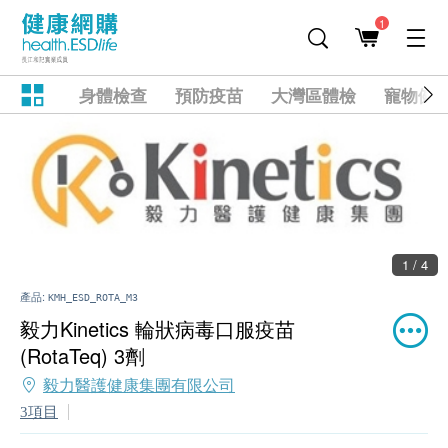
1
身體檢查
預防疫苗
大灣區體檢
寵物健
1 / 4
產品:
KMH_ESD_ROTA_M3
毅力Kinetics 輪狀病毒口服疫苗
(RotaTeq) 3劑
毅力醫護健康集團有限公司
3項目