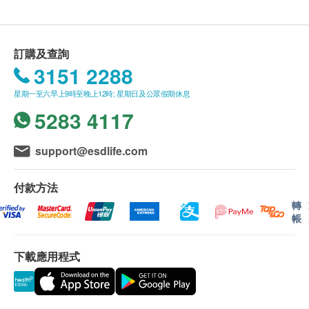
內(由確認付款日期起計)接受有關檢查，逾期作
星期一至五︰9:00a.m. – 1:00p.m.; 2:00p.m. – 6:00p.m.
廢。
星期六︰9:00a.m. – 2:00p.m.
星期日及公眾假期︰休息
訂購一經確認，不設退款。
訂購及查詢
進行身體檢查後，
一般情況下，需大概2-3星期 跟
3151 2288
進檢查報告。 輪侯報告講解時間會因應不同情況
(如個別化驗項目所需時間或客人指明特定時段) 而
星期一至六早上9時至晚上12時; 星期日及公眾假期休息
有所延長
。如須講解報告，請先致電中心預約，客
5283 4117
戶可選擇以下方式領取報告：
(1) 親身領取：客戶親身往毅力綜合醫護體檢中心
support@esdlife.com
領取報告，並由本中心醫生或註冊護士親自講解報
告；
付款方法
(2) 電話講解報告：客戶需於講解報告前到本中心
轉
帳
領取驗身報告，並預約本中心醫生或註冊護士透過
電話戶講解報告。如需他人代領取驗身報告，代領
者需帶同授權書及該客戶之身分證副本到本中心領
下載應用程式
取有關報告。
如有爭議，毅力醫護健康集團保留最後決定權。
所有身體檢查並非作為醫務診斷或治療用途。