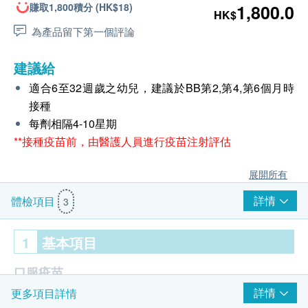
賺取1,800積分 (HK$18)
1,800.0
HK$
為產品留下第一個評論
建議給
適合6至32週歲之幼兒，建議於BB第2,第4,第6個月時
接種
每劑相隔4-10星期
**接種疫苗前，由醫護人員進行疫苗注射評估
展開所有
詳情
體檢項目
3
1
基本項目
口服疫苗
詳情
更多項目詳情
輪狀病毒口服疫苗 (Rotateq) 3劑