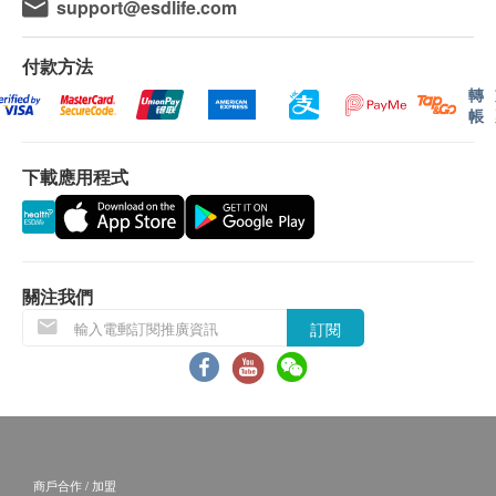
可親身或授權親友前往本中心領取，或選擇以加密的
support@esdlife.com
電郵方式郵寄報告。
付款方法
講解報告
轉
帳
(1) 於領取報告當天由醫生講解報告
(2) 醫生透過視像會診方式講解報告
下載應用程式
自取報告時間
星期一至五︰上午9時至下午5時30分
星期六︰上午9時至下午12時30分
星期日及公眾假期休息
關注我們
訂閱
其他條款
查詢及預約方法：(+852) 3153 9000
服務地點: 香港黃竹坑南風徑1號港怡醫院健康檢查
中心
客戶必須於預約當天出示身份證明文件及列印訂購
商戶合作 / 加盟
確認信/出示成功付款電郵以確認身份。