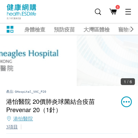
1
身體檢查
預防疫苗
大灣區體檢
寵物健
2 / 6
產品:
GHospital_VAC_P20
港怡醫院 20價肺炎球菌結合疫苗
Prevenar 20（1針）
港怡醫院
3項目