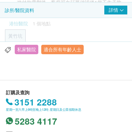
功付款電郵後，客戶可在訂單確認後1個工作天致
電港怡醫院健康檢查中心預約 (電話：3153
詳情
診所/醫院資料
9000)。
港怡醫院
1 個地點
年齡
黃竹坑
健康檢查計劃只適用於18歲或以上之人士
疫苗計劃則根據不同疫苗之適合年齡
私家醫院
適合所有年齡人士
香港黃竹坑南風徑1號港怡醫院健康檢查中心
星期一至五 上午8時至下午6時
有效期
星期六 上午8時至下午1時
一般身體檢查計劃有效期3個月，客戶必須於3個月內
星期日及公眾假期 全日休息
(由確認付款日期起計)接受有關檢查，逾期作廢。
訂購及查詢
身體檢查報告
3151 2288
進行健康檢查後，一般情況下，需大概14-21個工作
天跟進檢查報告， 工作天不包括星期六、日及公眾假
星期一至六早上9時至晚上12時; 星期日及公眾假期休息
期。輪候報告講解時間會因應不同情況(如個別化驗項
5283 4117
目所需時間或客人指明特定時段) 而有所延長。客人