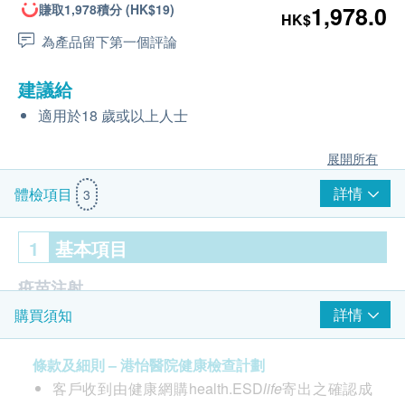
賺取1,978積分 (HK$19)
1,978.0
HK$
為產品留下第一個評論
建議給
適用於18 歲或以上人士
展開所有
詳情
體檢項目
3
1
基本項目
疫苗注射
詳情
購買須知
注射疫苗前醫生評估
20價肺炎球菌疫苗 1針
條款及細則 – 港怡醫院健康檢查計劃
由醫護人員負責注射程序
客戶收到由健康網購health.ESD
life
寄出之確認成