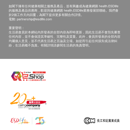
本計劃並不包含專科醫生診症費用、治療費、藥費
如閣下擁有任何健康相關之服務及產品，並有興趣成為健康網購 health.ESDlife
的服務及產品供應商，歡迎與健康網購 health.ESDlife業務發展部聯絡。我們會
等。
於2個工作天內回覆，為閣下提供更多有關合作詳情。
電郵:
partnership@esdlife.com
計劃不可兌換現金或其他產品，亦不能轉讓及退
重要聲明：
款。
生活易會員於本網站內所發表的全部內容為即時更新，因此生活易不會預先審查
所有健康檢查並非作醫療診斷或治療用途。
任何內容，並不會保證其準確性、完整性及質量。此外，會員所發表的全部內容
均屬個人意見，並不代表生活易之言論及立場。如從而引起任何損失或法律糾
如個別人士有特別醫療需求，港怡醫院會保留按情
紛，生活易概不負責。有關詳情請參閱生活易的免責聲明。
況徵收額外費用的權利。
港怡醫院保留更改以上所有條款及細則的權利而毋
須另行通知。如有任何爭議，港怡醫院保留最終決
定權。