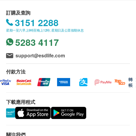
正在發燒或正服用抗生素人士
天內發出驗身報告。
除了個別計劃由醫生講解報告，一般情況下，將由
訂購及查詢
*此疫苗計劃必須經醫生評估是否適合進行疫苗注射。
註冊護士在電話上講解，及安排領取報告事宜。
3151 2288
若經醫生評估後，客戶並不適合進行疫苗注射，將需
所有自選項目一經電話確認預約後，項目不得作出
星期一至六早上9時至晚上12時; 星期日及公眾假期休息
支付醫生診症費用HKD300，餘下差額將會退回。如
更改。
5283 4117
客戶已注射第一針疫苗，將不設更改已訂購的計劃，
附加項目檢驗者必須跟計劃檢驗者為同一人。
轉讓給第三者及／或退款。如有爭議，健康網購
如有爭議，健康網購health.ESDlife 及盈健醫療保
support@esdlife.com
health.ESDlife 及 盈健醫療 保留最後決定權。
留最後決定權。
所有身體檢查並非作為醫務診斷或治療用途。謹此
付款方法
提醒閣下，儘管檢查結果表面上屬正常，還是有可
轉
能有某些隱藏的疾病在稍後時間才會顯現。
帳
故當閣下身體出現任何疾病徵兆時，應立即諮詢有
認可資格的醫生，作出診斷及治療。
下載應用程式
此計劃必須經醫護人員評估是否適合進行。若經評
估後，客戶並不適合進行檢查，將需支付評估費用
HKD350
，差額將會退回。
關注我們