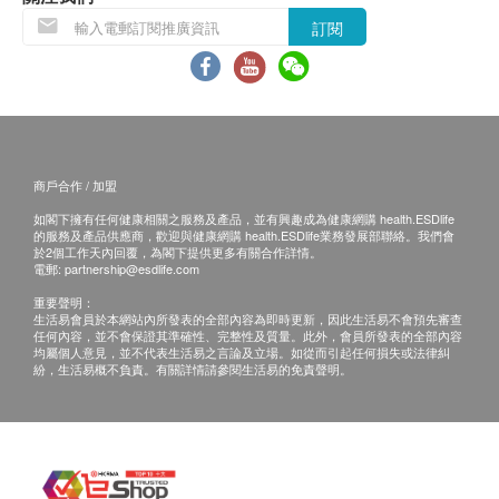
訂購疫苗檢查計劃之服務條款及細則，敬請留意以下
訂閱
接種須知：
對疫苗成份過敏之人士都不宜接受注射。
注射當天如有發燒或正服用抗生素，建議延遲注
射。
正在懷孕或哺乳中、免疫力低下、正在接受藥物治
療(如化療、類固醇等)，應先諮詢醫生意見及指導
商戶合作 / 加盟
下方可接受注射。
如閣下擁有任何健康相關之服務及產品，並有興趣成為健康網購 health.ESDlife
如正服用藥物，但不清楚能否接受該疫苗注射，建
的服務及產品供應商，歡迎與健康網購 health.ESDlife業務發展部聯絡。我們會
於2個工作天內回覆，為閣下提供更多有關合作詳情。
議先諮詢醫生意見或於注射日攜同有關藥物給醫護
電郵:
partnership@esdlife.com
人員檢查，方決定是否適合注射。
重要聲明：
若經醫護人員評估後，閣下並不適合進行疫苗注
生活易會員於本網站內所發表的全部內容為即時更新，因此生活易不會預先審查
任何內容，並不會保證其準確性、完整性及質量。此外，會員所發表的全部內容
射，將需支付醫生診症費用HK$350，差額將會退
均屬個人意見，並不代表生活易之言論及立場。如從而引起任何損失或法律糾
紛，生活易概不負責。有關詳情請參閱生活易的免責聲明。
回。
免責聲明：
所有健康檢查/服務並非作為醫務診斷或治療用
途。當閣下身體健康出現任何疾病徵兆時，應立即