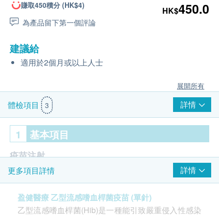
賺取450積分 (HK$4)
450.0
HK$
為產品留下第一個評論
建議給
適用於2個月或以上人士
展開所有
詳情
體檢項目
3
1
基本項目
疫苗注射
詳情
更多項目詳情
注射疫苗前由醫護人員負責注射評估
乙型流感嗜血桿菌疫苗 1針
盈健醫療 乙型流感嗜血桿菌疫苗 (單針)
由醫護人員負責注射程序
乙型流感嗜血桿菌(Hib)是一種能引致嚴重侵入性感染