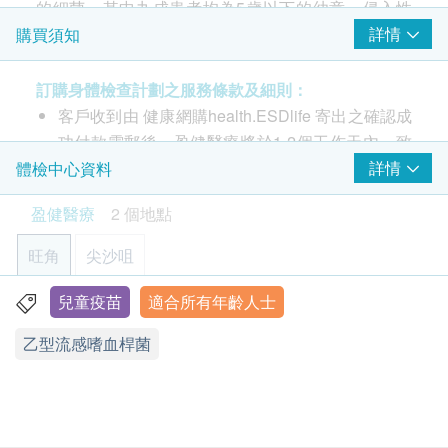
的細菌，其中九成患者均為5歲以下的幼童。侵入性
感染可導致多種嚴重疾病，例如肺炎，腦膜炎。腦膜
詳情
購買須知
炎可引起發燒、頭痛、頸部僵硬，並出現食慾不振、
噁心、嘔吐、畏光、精神昏亂和嗜睡等徵狀。其次有
訂購身體檢查計劃之服務條款及細則：
機會感染敗血症、中耳炎、急性會厭炎，甚至死亡。
客戶收到由 健康網購health.ESDlife 寄出之確認成
而其中會厭炎患者可能出現發燒、喉嚨痛、流口水、
功付款電郵後，盈健醫療將於1-2個工作天內，致
吞嚥痛楚、拒絕吞嚥，甚至呼吸困難等病徵。
電客戶預約身體檢查的時間及地點。
詳情
體檢中心資料
客戶亦可自行致電2397 2111 向體驗中心職員聯
盈健醫療
2 個地點
適合人士
絡。 (辦公時間：星期一至六；上午9時至下午6時
2個月以上人士
30分)
旺角
尖沙咀
需接種四針，建議接種時間表:
客戶必須於預約當天出示身份證及列印訂購確認信
2個月: 第1針
以確認身份。
兒童疫苗
適合所有年齡人士
旺角-健柏醫學造影中心：旺角彌敦道625及639號雅蘭中心
4個月: 第2針
請注意: 由2025年6月9日起訂購之身體檢查計劃或
辦公樓一期7樓712室
乙型流感嗜血桿菌
6個月: 第3針
疫苗計劃，有效期延至6個月，客戶必須於6個月內
顯示地圖
18個月(1歲半): 第4針
(由確認付款日期起計) 接受有關檢查，逾期作廢。
訂購一經確認，不設退款。
星期一至六︰9:00a.m. – 6:30p.m.
不適用人士
星期日及公眾假期︰休息
進行身體檢查後，一般情況下，可於7至10個工作