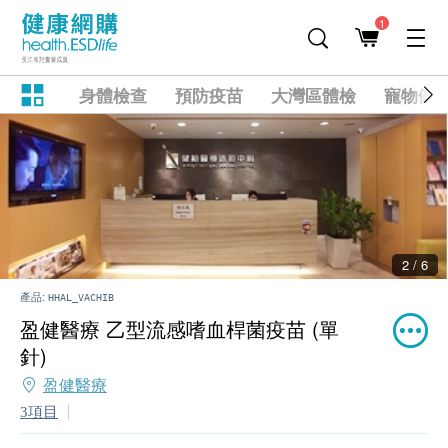
1
身體檢查
預防疫苗
大灣區體檢
寵物健
2 / 6
產品:
HHAL_VACHIB
盈健醫療 乙型流感嗜血桿菌疫苗 (單
針)
盈健醫療
3項目