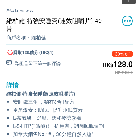
1 / 1
產品:
hs_WN_3486
維柏健 特強安睡寶(速效咀嚼片) 40
片
商戶名稱：
維柏健
賺取128積分 (HK$1)
30% off
128.0
為產品留下第一個評論
HK$
HK$183.0
詳情
維柏健 特強安睡寶(速效咀嚼片)
安睡鐵三角 ，獨有3合1配方
褪黑激素：助眠、提升睡眠質素
L-茶氨酸：舒壓、緩和疲勞緊張
L-5-HTP(加納籽)：抗焦慮，調節睡眠週期
加拿大銷售No.1#，30分鐘自然入睡*