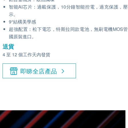
智能AI芯片：過載保護，10分鐘智能控電，過充保護，
示。
9°結構美學感
超強配置：松下電芯，特斯拉同款電池，無刷電機MOS
國原裝進口。
送貨
4 至 12 個工作天內發貨
即睇全店產品