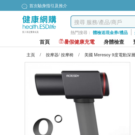
首次驗身指引及推介
熱門搜尋：
體檢送現金券/禮品
首頁
暑假健康充電
身體檢查
主頁
/
按摩器/ 按摩椅
/
美國 Meresoy 9度電動