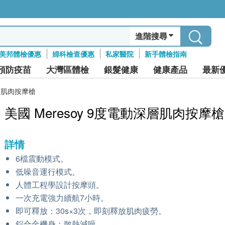
進階搜尋
美邦體檢優惠
婦科檢查優惠
私家醫院
新手體檢指南
預防疫苗
大灣區體檢
銀髮健康
健康產品
最新
深層肌肉按摩槍
美國 Meresoy 9度電動深層肌肉按摩槍
詳情
6檔震動模式。
低噪音運行模式。
人體工程學設計按摩頭。
一次充電強力續航7小時。
即可釋放：30s×3次，即刻釋放肌肉疲勞。
鋁合金機身：散熱減噪