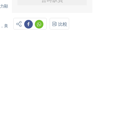
壓力顯
比較
管，美