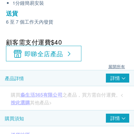
1分鐘簡易安裝
送貨
6 至 7 個工作天內發貨
顧客需支付運費$40
即睇全店產品
展開所有
詳情
產品詳情
購買
淼生活365有限公司
之產品，買方需自付運費。<
按此選購
其他產品>
美國FDA認證 韓國All
詳情
購買須知
U Want II 維他命C香