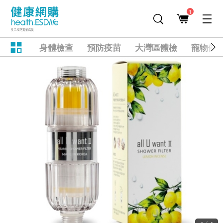
1
身體檢查
預防疫苗
大灣區體檢
寵物健