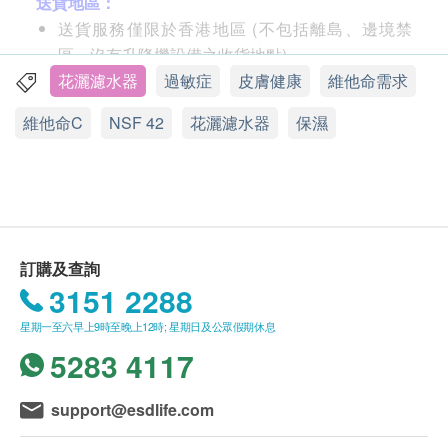
送貨地區：
薰除氯沐浴過濾器
送貨服務僅限於香港地區 (不包括離島、邊境禁
區、沒有升降機設備之收貨地點)。
不接受郵政信箱地址。
花灑濾水器
過敏症
皮膚健康
維他命需求
顧客請於購買時輸入正確的個人資料和地址以便安
維他命C
NSF 42
花灑濾水器
保濕
排運送。
送貨費用：
購買
淼生活365有限公司
之產品，買方需自付運
費。<
按此選購
其他產品>
東涌、長洲、馬灣、梅窩、南丫島、坪洲及愉景灣
訂購及查詢
等偏遠地區會安排到付。
3151 2288
所有郵寄項目不可指定收貨日期和時段。
星期一至六早上9時至晚上12時; 星期日及公眾假期休息
5283 4117
送貨時間:
商品會於訂單確認付款後 7 個工作天內送出，送貨
support@esdlife.com
時間為上午 9 時至下午 6 時。
送貨服務有可能因天氣、交通、地區或其他因素而