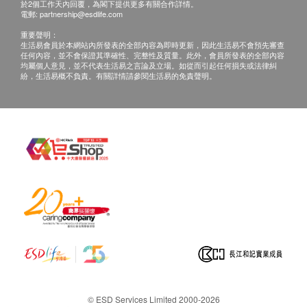
於2個工作天內回覆，為閣下提供更多有關合作詳情。
裝技師收取。
電郵:
partnership@esdlife.com
重要聲明：
生活易會員於本網站內所發表的全部內容為即時更新，因此生活易不會預先審查
保用條款：
任何內容，並不會保證其準確性、完整性及質量。此外，會員所發表的全部內容
使用方法
所有貨品為香港行貨，保養由 Streams Water
均屬個人意見，並不代表生活易之言論及立場。如從而引起任何損失或法律糾
紛，生活易概不負責。有關詳情請參閱生活易的免責聲明。
Solution Limited 提供。
客戶必須存妥產品保用證 (如有) 及商店發票。
產品保養只適用於香港。
Streams Water Solution Limited 不負責任何由於
產品損壞而招致直接或間接之損失。
客服聯絡方式：
電郵： info@streams.com.hk
電話： 2777 7775
其他
:
此產品由 Streams Water Solution Limited 提供。
宣傳圖片及價值僅供參考，一切以實物為準。
© ESD Services Limited 2000-2026