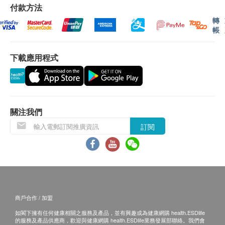
付款方法
暫停或延期，送貨時間將會另作安排。
轉
如商品已到達收貨地址而沒有人簽收，Streams
帳
Water Solution Limited 可再次安排送貨服務，但
玫瑰
檸檬
薰衣草
顧客必須以到付方式支付再送貨之費用。
緩和壓力
帶來清爽感
降低壓力
下載應用程式
如5個工作天後Streams Water Solution Limited 仍
穩定情緒
覺
舒緩緊張
未能聯絡上顧客，該訂單將會被取消，並於扣除運
費及特別地區附加費用後，安排餘額退款。
所有訂單須視乎相關貨品的供應情況再作最後確
關注我們
認。Streams Water Solution Limited 未能提供閣
維他命的功效
訂閱
下訂單上之任何產品或服務，Streams Water
Solution Limited 會於送貨或取貨前透過電話或電
郵通知閣下。
安裝:
客戶可利用套裝的配件連接電解水機到龍頭使用，
防止皮膚
皮膚美
皮膚保
保護皮
去氯氣
商戶合作 / 加盟
如需安裝服務，請於購買後聯絡Streams Water
老化
白
濕
膚
如閣下擁有任何健康相關之服務及產品，並有興趣成為健康網購 health.ESDlife
Solution Limited預約，額外安裝費用$1000將由安
的服務及產品供應商，歡迎與健康網購 health.ESDlife業務發展部聯絡。我們會