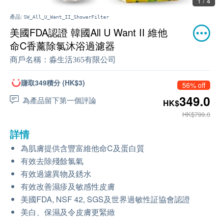
1 / 4
產品:
SW_All_U_Want_II_ShowerFilter
美國FDA認證 韓國All U Want II 維他
命C香薰除氯沐浴過濾器
商戶名稱：
淼生活365有限公司
賺取349積分 (HK$3)
56% off
349.0
為產品留下第一個評論
HK$
HK$799.0
詳情
為肌膚提供含豐富維他命C及蛋白質
有效去除殘餘氯氣
有效過濾異物及銹水
有效改善濕疹及敏感性皮膚
美國FDA, NSF 42, SGS及世界過敏性証協會認證
美白、保濕及令皮膚更緊緻