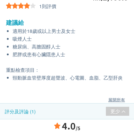
1則評價
建議給
適用於18歲或以上男士及女士
吸煙人士
糖尿病、高膽固醇人士
肥胖或患有心臟隱患人士
重點檢查項目：
頸動脈血管壁厚度超聲波、心電圖、血脂、乙型肝炎
展開所有
更少
評分及評論 (1)
4.0
/5