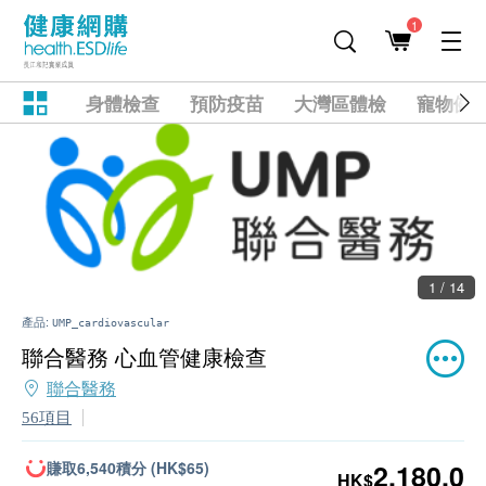
1
身體檢查
預防疫苗
大灣區體檢
寵物健
1 / 14
產品:
UMP_cardiovascular
聯合醫務 心血管健康檢查
聯合醫務
56項目
賺取6,540積分 (HK$65)
2,180.0
HK$