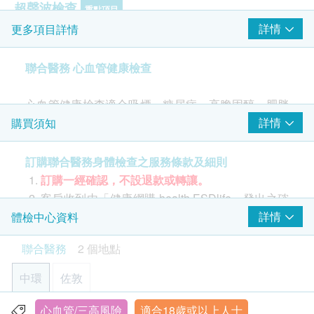
超聲波檢查
重點項目
詳情
更多項目詳情
頸動脈內膜中層厚度超聲波
心臟檢查
聯合醫務 心血管健康檢查
重點項目
靜臥心電圖
心血管健康檢查適合吸煙、糖尿病、高膽固醇、肥胖
等及已有心臟隱患人士，進行心臟健康檢查，及早預
詳情
購買須知
2
基本項目
防和治療心血管疾病。
訂購聯合醫務身體檢查之服務條款及細則
醫生諮詢
*中環診所之客人須要到另一影像中心進行頸動脈血管
訂購一經確認，不設退款或轉讓。
壁厚度超聲波 (步行約5分鐘)
醫生會診及檢查
客戶收到由「健康網購 health.ESDlife」發出之確
認成功付款電郵後，聯合醫務將於2個工作天內向
詳情
體檢中心資料
基本健康評估
付款人 / 體檢者以電郵形式向付款人 / 體檢者發出
聯合醫務
2 個地點
體檢確認信。
體檢者需按體檢確認信上的指示，
腰圍量度
於體檢日出示體檢確認信，以作身份核實。
體格檢查
中環
佐敦
詳細病歷調查 (醫生評估結果，提供報告分析)
所有驗身計劃均需根據確認信上列出的資料 致電
個人健康分析問卷
指定診所預約。請預留至少2星期預約時間。
心血管/三高風險
適合18歲或以上人士
香港中環德輔道中71號永安集團大廈1401-1403室