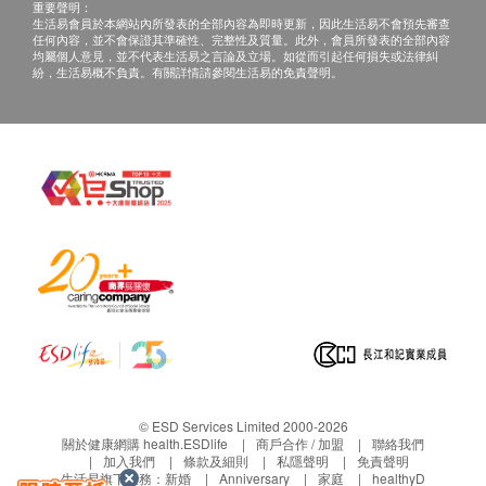
網購health.ESDlife概不負責。一切有關的索償或
重要聲明：
顯微鏡下分析
生活易會員於本網站內所發表的全部內容為即時更新，因此生活易不會預先審查
查詢，須向提供服務之體檢中心或商戶提出。
任何內容，並不會保證其準確性、完整性及質量。此外，會員所發表的全部內容
小便酸鹼度
均屬個人意見，並不代表生活易之言論及立場。如從而引起任何損失或法律糾
紛，生活易概不負責。有關詳情請參閱生活易的免責聲明。
小便酮
小便皮細胞
非晶形磷酸鹽
小便顏色
小便蛋白質
小便血
顆粒柱體
非晶形尿酸鹽
尿酸結晶
小便比重
小便尿糖
小便紅血球
透明柱體
© ESD Services Limited 2000-2026
草酸鈣結晶
關於健康網購 health.ESDlife
商戶合作 / 加盟
聯絡我們
小便渾濁度
加入我們
條款及細則
私隱聲明
免責聲明
生活易旗下業務：
新婚
Anniversary
家庭
healthyD
小便白血球