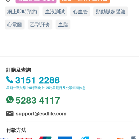
體質指標
體檢確認信均不獲重發，請妥為保存。
網上即時預約
血液測試
心血管
頸動脈超聲波
顯示地圖
體檢確認信有效期為 6個月，客戶必須於 6個月內
血脂
(由確認付款日期起計) 使用有關檢查，逾期作廢。
心電圖
星期一至五︰9:00a.m. – 6:00p.m.
乙型肝炎
血脂
體檢者於體檢當日必須向體檢中心出示及遞交確認
總膽固醇
星期六︰9:00a.m. – 1:30p.m.
星期日及公眾假期︰休息
信影印本。
三酸甘油脂
*有女醫生應診
高密度膽固醇
驗身報告一般在身體檢查後7至10個工作天內發
低密度膽固醇
出。體檢者可與診所安排領取驗身報告的方法。
所有身體檢查均屬普查及預防性質，並非作醫學診
糖尿
訂購及查詢
斷或治療用途。
3151 2288
請注意，指定影像及化驗中心無法保證提供女性放
空腹血糖
射師。如客戶要求女性放射師，我們可能需要在其
星期一至六早上9時至晚上12時; 星期日及公眾假期休息
血液檢查
他影像及化驗中心或另一天為其安排影像服務。
5283 4117
請注意，婚前檢查計劃( 包括雙人婚前檢查計劃，
血全像
婚前檢查計劃 (男性)，聯合醫務 婚前檢查計劃 (女
嗜鹼性白血球
support@esdlife.com
性)) 顧客需要親自將精液樣本送至普康化驗中心
嗜中性白血球百份比
[地址: 香港九龍長沙灣醫局街555號怡高工業中心8
嗜酸性白血球百份比
付款方法
樓4室 (港鐵長沙灣站B出口)] (電話: 3529 1983)。
白血球
轉