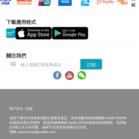
紅血球平均值
帳
運動心電圖只限中環及佐敦之「聯合醫務中心」提供
紅血球分佈寬度
WeWell Healthcare
單核白血球
專業營養諮詢服務 只限中環指定
下載應用程式
嗜中性白血球
地點提供，敬請致電或WhatsApp: 2529 9008 預約
淋巴球百份比
「聯合醫務」一般查詢熱線：
3950 8888 /
嗜鹼性白血球百份比
WhatsApp
：
6011 8607
紅血球計數
注意：診所之辦公時間隻作參考，如有更改，恕不另
關注我們
紅血球平均濃度
行通知。如有需要，請於預約時與診所查詢。
訂閱
嗜酸性白血球
淋巴性白血球
免責聲明：
單核白血球百份比
所有健康檢查/服務並非作為醫務診斷或治療用
血小板數目
途。當閣下身體健康出現任何疾病徵兆時，應立即
紅血球平均體積
諮詢有認可資格的醫生，作出診斷及治療。
血紅蛋白
本服務/產品由商戶提供。生活易【健康網購
商戶合作 / 加盟
紅血球壓積量
health.ESDlife】並沒有經營或提供本服務/產品。
如閣下擁有任何健康相關之服務及產品，並有興趣成為健康網購 health.ESDlife
的服務及產品供應商，歡迎與健康網購 health.ESDlife業務發展部聯絡。我們會
有關此服務/產品的錯漏或延誤，或因使用此服務/
泌尿情況
於2個工作天內回覆，為閣下提供更多有關合作詳情。
產品而引致的損失、損害、受傷或法律訴訟，健康
電郵:
partnership@esdlife.com
尿常規