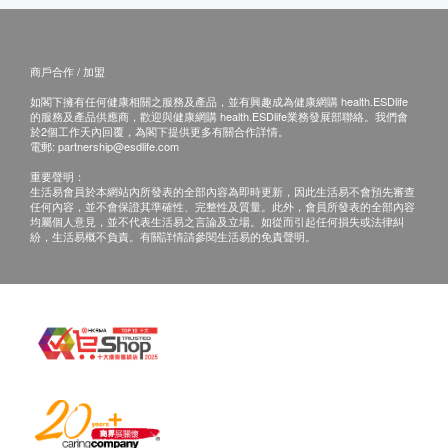
商戶合作 / 加盟
如閣下擁有任何健康相關之服務及產品，並有興趣成為健康網購 health.ESDlife
的服務及產品供應商，歡迎與健康網購 health.ESDlife業務發展部聯絡。我們會
於2個工作天內回覆，為閣下提供更多有關合作詳情。
電郵:
partnership@esdlife.com
重要聲明：
生活易會員於本網站內所發表的全部內容為即時更新，因此生活易不會預先審查
任何內容，並不會保證其準確性、完整性及質量。此外，會員所發表的全部內容
均屬個人意見，並不代表生活易之言論及立場。如從而引起任何損失或法律糾
紛，生活易概不負責。有關詳情請參閱生活易的免責聲明。