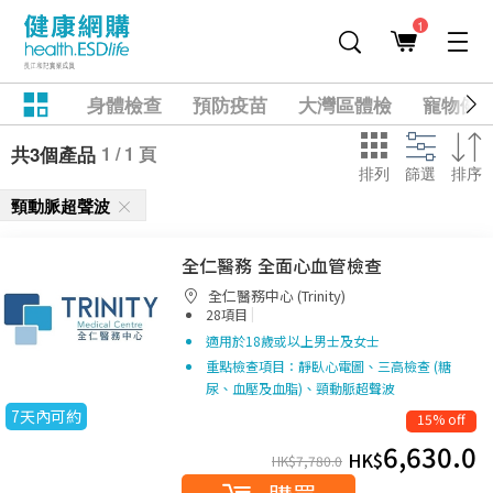
1
身體檢查
預防疫苗
大灣區體檢
寵物健
1 / 1 頁
共3個產品
排列
篩選
排序
頸動脈超聲波
全仁醫務 全面心血管檢查
全仁醫務中心 (Trinity)
|
28項目
適用於18歲或以上男士及女士
重點檢查項目：靜臥心電圖、三高檢查 (糖
尿、血壓及血脂)、頸動脈超聲波
7天內可約
15% off
6,630.0
HK$
HK$
7,780.0