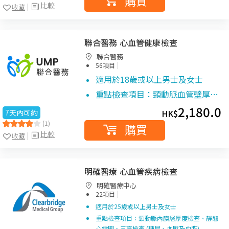
購買
比較
收藏
聯合醫務 心血管健康檢查
聯合醫務
|
56項目
適用於18歲或以上男士及女士
重點檢查項目：頸動脈血管壁厚…
2,180.0
7天內可約
HK$
(1)
購買
比較
收藏
明確醫療 心血管疾病檢查
明確醫療中心
|
22項目
適用於25歲或以上男士及女士
重點檢查項目：頸動脈內膜層厚度檢查、靜態
心電圖、三高檢查 (糖尿、血壓及血脂)