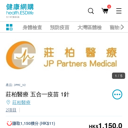
1
身體檢查
預防疫苗
大灣區體檢
寵物健
1 / 5
產品:
JPMC_V2
莊柏醫療 五合一疫苗 1針
莊柏醫療
2項目
賺取1,150積分 (HK$11)
1,150.0
HK$