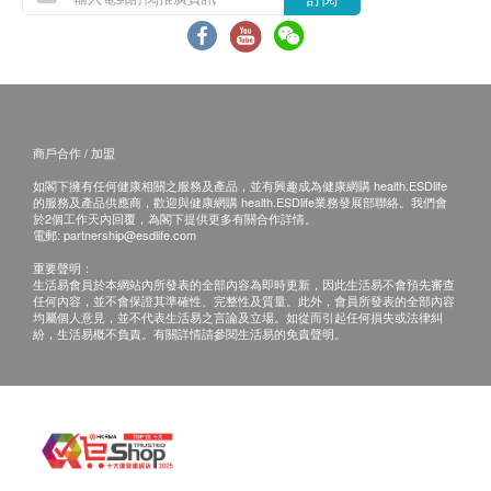
客戶若體檢後3個月內不提取報告，所有報告一律
作銷毀處理及不會存底，客戶如需額外索取報告複
印本 (體檢後3個月內)，將收取$150行政費。注
意：複印本報告未必完整。
所有身體檢查並非作為醫務診斷或治療用途，如需
商戶合作 / 加盟
撰寫醫生轉介信,將作額外收費$230。
如閣下擁有任何健康相關之服務及產品，並有興趣成為健康網購 health.ESDlife
如有爭議，健康網購health.ESDlife 及莊柏醫療保
的服務及產品供應商，歡迎與健康網購 health.ESDlife業務發展部聯絡。我們會
於2個工作天內回覆，為閣下提供更多有關合作詳情。
留最後決定權。
電郵:
partnership@esdlife.com
重要聲明：
免責聲明：
生活易會員於本網站內所發表的全部內容為即時更新，因此生活易不會預先審查
任何內容，並不會保證其準確性、完整性及質量。此外，會員所發表的全部內容
所有健康檢查/服務並非作為醫務診斷或治療用
均屬個人意見，並不代表生活易之言論及立場。如從而引起任何損失或法律糾
紛，生活易概不負責。有關詳情請參閱生活易的免責聲明。
途。當閣下身體健康出現任何疾病徵兆時，應立即
諮詢有認可資格的醫生，作出診斷及治療。
本服務/產品由商戶提供。生活易【健康網購
health.ESDlife】並沒有經營或提供本服務/產品。
有關此服務/產品的錯漏或延誤，或因使用此服務/
產品而引致的損失、損害、受傷或法律訴訟，健康