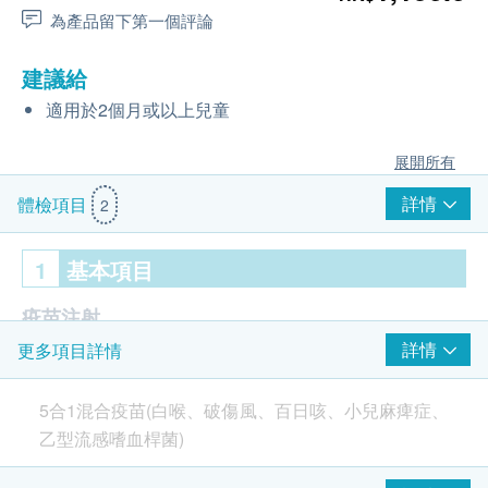
為產品留下第一個評論
建議給
適用於2個月或以上兒童
展開所有
詳情
體檢項目
2
1
基本項目
疫苗注射
詳情
更多項目詳情
五合一疫苗 1針
由註冊護士負責注射程序
5合1混合疫苗(白喉、破傷風、百日咳、小兒麻痺症、
乙型流感嗜血桿菌)