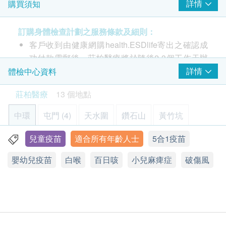
詳情
購買須知
5合1混合疫苗(白喉、破傷風、百日咳、小兒麻痺症、
乙型流感嗜血桿菌)
訂購身體檢查計劃之服務條款及細則：
特點: 把多種疫苗結合，能減少注射次數和BB注射後
客戶收到由健康網購health.ESDlife寄出之確認成
出現副作用/不適的機會
功付款電郵後，莊柏醫療將於隨後2-3個工作天辦
並且減少父母的憂慮
公時間內，致電客戶及預約身體檢查的時間及地
詳情
體檢中心資料
* 此項交易必須經醫生評估是否適合進行疫苗注射。
點。
如醫生認為不適合注射疫苗，將取消此計劃的服務，
莊柏醫療
13 個地點
本身體檢查計劃有效期為1年，客戶必須於1年內
全數費用退回。
(由確認付款日期起計) 接受有關檢查，客戶需提前
中環
屯門 (4)
天水圍
鑽石山
黃竹坑
1個月預約相關檢查，逾期作廢。
兒童疫苗
適合所有年齡人士
5合1疫苗
元朗
旺角
佐敦
荃灣
上水
疫苗注射
（不包括新冠疫苗相關計劃）
：
嬰幼兒疫苗
白喉
百日咳
小兒麻痺症
破傷風
此項交易必須經醫生評估是否適合進行疫苗注射。
中環干諾道中30-32號莊士大廈1樓101室
如醫生認為不適合注射疫苗，將取消此計劃的服
顯示地圖
務，全數費用退回
（不包括新冠疫苗相關計劃）
。
疫苗注射均由註冊醫生/醫護人員負責。
星期一、二、四至五
9:00am – 1:00pm
星期三
9:00am – 1:00pm, 3:00pm – 7:00pm(
隔星期
)
星期六、日及公眾假期 休息