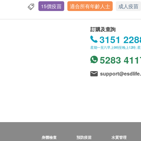
15價疫苗
適合所有年齡人士
成人疫苗
訂購及查詢
3151 228
星期一至六早上9時至晚上12時; 
5283 411
support@esdlife
身體檢查
預防疫苗
水質管理