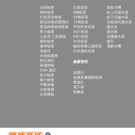
全面檢查
兒童疫苗
直飲水機
婦科檢查
9價疫苗
枱上式濾水器
打疫苗前檢查
23價疫苗
枱下式濾水器
新冠病毒抗體測試
13價疫苗
水龍頭式濾水器
新冠病毒檢測套裝
甲型肝炎疫苗
濾水壺
男士健康
5合1疫苗
濾水瓶
心血管/三高風險
6合1疫苗
花灑濾水器
婚前檢查
水痘疫苗
濾芯
備孕檢查
輪狀病毒口服疫苗
電解水機
過敏症
日本腦炎疫苗
內視鏡服務
癌症測試
健康管理
家傭體檢
DNA 測試
血壓計
視力檢查
血糖及膽固醇檢測
聽力檢查
體溫計
中醫保健
電子磅
兒童發展
助聽器
企業體檢