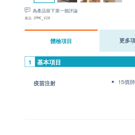
為產品留下第一個評論
產品:
JPMC_V20
更多
體檢項目
1
基本項目
15價
疫苗注射