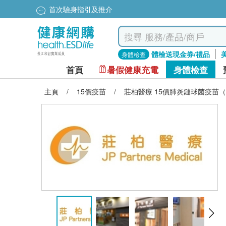
首次驗身指引及推介
體檢送現金券/禮品
身體檢查
首頁
暑假健康充電
身體檢查
主頁
/
15價疫苗
/
莊柏醫療 15價肺炎鏈球菌疫苗（