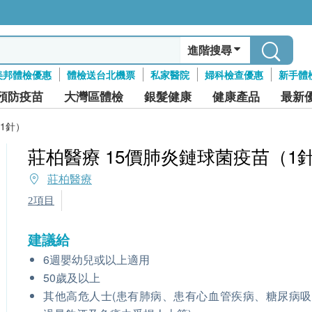
進階搜尋
美邦體檢優惠
體檢送台北機票
私家醫院
婦科檢查優惠
新手體
預防疫苗
大灣區體檢
銀髮健康
健康產品
最新
1針）
莊柏醫療 15價肺炎鏈球菌疫苗（1
莊柏醫療
2項目
建議給
6週嬰幼兒或以上適用
50歲及以上
其他高危人士(患有肺病、患有心血管疾病、糖尿病