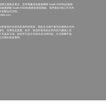
之服務及產品，並有興趣成為健康網購 health.ESDlife的服務
康網購 health.ESDlife業務發展部聯絡。我們會於2個工作天內
多有關合作詳情。
dlife.com
內所發表的全部內容為即時更新，因此生活易不會預先審查任何內
確性、完整性及質量。此外，會員所發表的全部內容均屬個人意
之言論及立場。如從而引起任何損失或法律糾紛，生活易概不負
生活易的免責聲明。