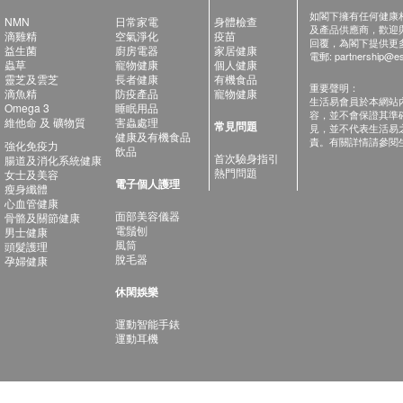
如閣下擁有任何健康相關
NMN
日常家電
身體檢查
及產品供應商，歡迎與健
滴雞精
空氣淨化
疫苗
回覆，為閣下提供更
益生菌
廚房電器
家居健康
電郵:
partnership@es
蟲草
寵物健康
個人健康
靈芝及雲芝
長者健康
有機食品
重要聲明：
滴魚精
防疫產品
寵物健康
生活易會員於本網站
Omega 3
睡眠用品
容，並不會保證其準
維他命 及 礦物質
害蟲處理
常見問題
見，並不代表生活易
健康及有機食品
責。有關詳情請參閱
強化免疫力
飲品
首次驗身指引
腸道及消化系統健康
熱門問題
女士及美容
電子個人護理
瘦身纖體
心血管健康
面部美容儀器
骨骼及關節健康
電鬚刨
男士健康
風筒
頭髮護理
脫毛器
孕婦健康
休閑娛樂
運動智能手錶
運動耳機