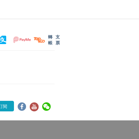
轉
支
帳
票
訂閱