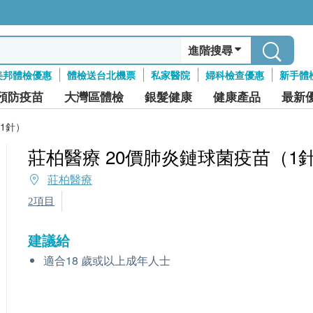
進階搜尋
美邦體檢優惠
體檢送台北機票
私家醫院
婦科檢查優惠
新手體
預防疫苗
大灣區體檢
銀髮健康
健康產品
最新
1針）
莊柏醫療 20價肺炎鏈球菌疫苗（1
莊柏醫療
2項目
建議給
適合18 歲或以上成年人士