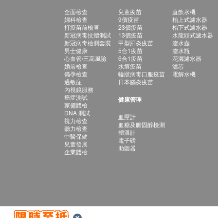
全面檢查
兒童疫苗
直飲水機
婦科檢查
9價疫苗
枱上式濾水器
打疫苗前檢查
23價疫苗
枱下式濾水器
新冠病毒抗體測試
13價疫苗
水龍頭式濾水器
新冠病毒檢測套裝
甲型肝炎疫苗
濾水壺
男士健康
5合1疫苗
濾水瓶
心血管/三高風險
6合1疫苗
花灑濾水器
婚前檢查
水痘疫苗
濾芯
備孕檢查
輪狀病毒口服疫苗
電解水機
過敏症
日本腦炎疫苗
內視鏡服務
癌症測試
健康管理
家傭體檢
DNA 測試
血壓計
視力檢查
血糖及膽固醇檢測
聽力檢查
體溫計
中醫保健
電子磅
兒童發展
助聽器
企業體檢