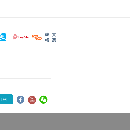
轉
支
帳
票
訂閱