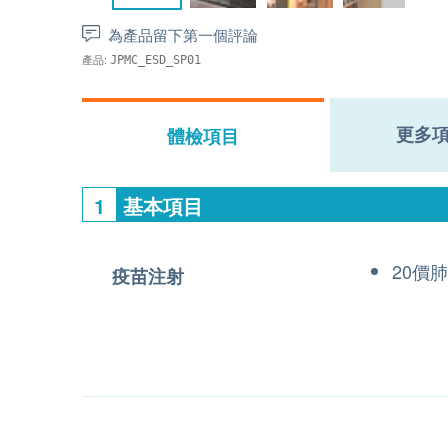
為產品留下第一個評論
產品:
JPMC_ESD_SP01
更多
體檢項目
1
基本項目
20價
疫苗注射