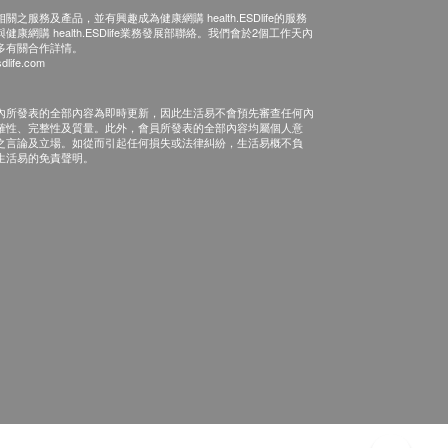
之服務及產品，並有興趣成為健康網購 health.ESDlife的服務
康網購 health.ESDlife業務發展部聯絡。我們會於2個工作天內
多有關合作詳情。
dlife.com
內所發表的全部內容為即時更新，因此生活易不會預先審查任何內
確性、完整性及質量。此外，會員所發表的全部內容均屬個人意
之言論及立場。如從而引起任何損失或法律糾紛，生活易概不負
生活易的免責聲明。