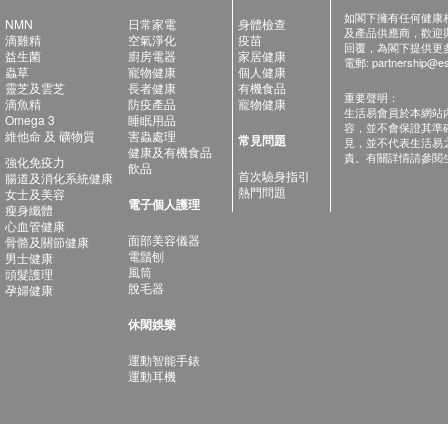
如閣下擁有任何健康相關
NMN
日常家電
身體檢查
及產品供應商，歡迎與健
滴雞精
空氣淨化
疫苗
回覆，為閣下提供更
益生菌
廚房電器
家居健康
電郵:
partnership@es
蟲草
寵物健康
個人健康
靈芝及雲芝
長者健康
有機食品
重要聲明：
滴魚精
防疫產品
寵物健康
生活易會員於本網站
Omega 3
睡眠用品
容，並不會保證其準
維他命 及 礦物質
害蟲處理
常見問題
見，並不代表生活易
健康及有機食品
責。有關詳情請參閱
強化免疫力
飲品
首次驗身指引
腸道及消化系統健康
熱門問題
女士及美容
電子個人護理
瘦身纖體
心血管健康
面部美容儀器
骨骼及關節健康
電鬚刨
男士健康
風筒
頭髮護理
脫毛器
孕婦健康
休閑娛樂
運動智能手錶
運動耳機