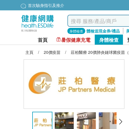
首次驗身指引及推介
體檢送現金券/禮品
身體檢查
首頁
暑假健康充電
身體檢查
主頁
/
20價疫苗
/
莊柏醫療 20價肺炎鏈球菌疫苗（