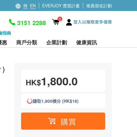
簡
EN
EVERJOY 獎賞計畫
推薦朋友計劃
1
3151 2288
登入以賺取更多優惠
檢指南
優惠
商戶分類
企業計劃
健康資訊
針）
1,800.0
HK$
賺取1,800積分 (HK$18)
購買