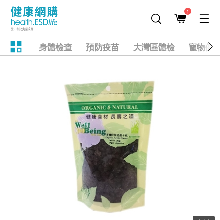
1
身體檢查
預防疫苗
大灣區體檢
寵物健