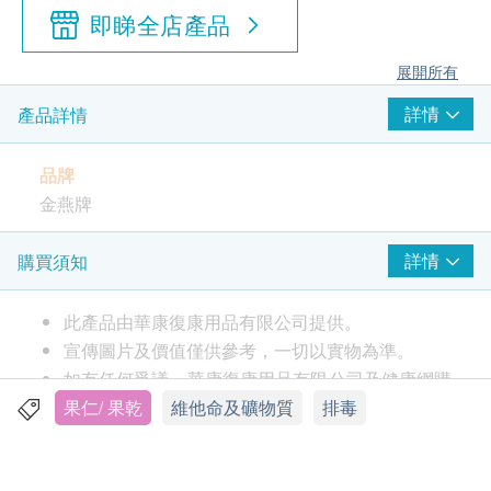
即睇全店產品
展開所有
詳情
產品詳情
品牌
金燕牌
包裝
詳情
購買須知
260g
此產品由華康復康用品有限公司提供。
產地
宣傳圖片及價值僅供參考，一切以實物為準。
阿根廷
如有任何爭議，華康復康用品有限公司及健康網購
health.ESDlife保留最終決議權。
果仁/ 果乾
維他命及礦物質
排毒
特性及功效
提子中富含葡萄糖，能很快的被人體吸收。當人體
送貨
出現低血糖時，若及時飲用葡萄汁，可很快使症狀