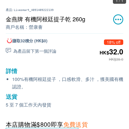
1 / 1
產品:
Livesmart_4891489222139
金燕牌 有機阿根廷提子乾 260g
商戶名稱：
營康薈
賺取32積分 (HK$0)
18% off
32.0
為產品留下第一個評論
HK$
HK$39.0
詳情
100%有機阿根廷提子 ，口感軟滑、多汁 ，獲美國有機
認證。
送貨
5 至 7 個工作天內發貨
本店購物滿$800即享
免費送貨