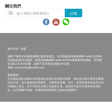
認。倘若供應商未能提供任何訂單上的貨品，健康
關注我們
網購health.ESDlife
有權拒絕接受該訂單，並且會
訂閱
於送貨前透過電話或電郵通知顧客再作安排。
倘若由於不可抗力的原因(
包括但不限於由於天
災、火災、水災、意外、暴亂、戰爭、政府政策、
罷工或任何不能控制的情況
)
而未能準確地提供閣
下所需的貨品或服務，華康復康用品有限公司及健
商戶合作 / 加盟
康網購
health.ESDlife
均不會承擔任何責任或賠
如閣下擁有任何健康相關之服務及產品，並有興趣成為健康網購 health.ESDlife
償。
的服務及產品供應商，歡迎與健康網購 health.ESDlife業務發展部聯絡。我們會
華康復康用品有限公司會根據閣下提供的地址盡力
於2個工作天內回覆，為閣下提供更多有關合作詳情。
電郵:
partnership@esdlife.com
確保貨品在預約日期送到該地址，若因閣下的原因
重要聲明：
而導致貨品超過購買日期30
日後仍不成功派送，康
生活易會員於本網站內所發表的全部內容為即時更新，因此生活易不會預先審查
任何內容，並不會保證其準確性、完整性及質量。此外，會員所發表的全部內容
復康用品有限公司保留權利包括任何拒絕要求退款
均屬個人意見，並不代表生活易之言論及立場。如從而引起任何損失或法律糾
申请之權利。
紛，生活易概不負責。有關詳情請參閱生活易的免責聲明。
如在約定日期不能收貨，請於約定收貨日前最少
1
個工作天前聯絡營康薈。
若沒有通知，送貨地址在約定收貨日不能收