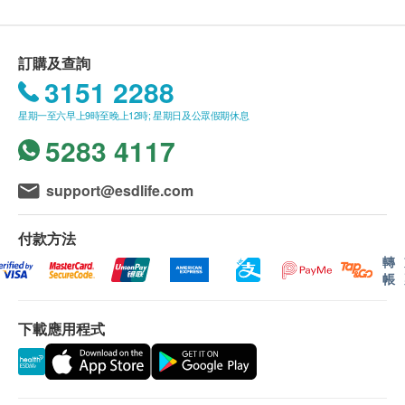
購買
營康薈
產品總額滿
HK$800
，即可享香港一般
緩解。
地區免費送貨服務。
提子中含的類黃酮是一種強力抗氧化劑，可抗衰
送貨服務
*
只適用於香港島，九龍及新界之地
訂購及查詢
老，並可清除體內自由基。
址。
* (
但車輛不能直達的地區，需視附情況收取
3151 2288
提子能比阿斯匹林更好地阻止血栓形成，並且能降
附加費。
)
低人體血清膽固醇水平，降低血小板的凝聚力，對
星期一至六早上9時至晚上12時; 星期日及公眾假期休息
沒有升降機之樓層，將收取上樓送貨費，費用為每
預防心腦血管病有一定作用。
5283 4117
層$30
。
提子中含有一種抗癌微量元素，可以防止健康細胞
偏遠地區如離島、馬灣、愉景灣、大嶼山及東涌等
癌變，阻止癌細胞擴散。
地區，將額外收取$200
送貨費
,
但車輛不能直達的
support@esdlife.com
地區，再需視乎情況收取附加費。
賬單總額未滿HK$800
需附加
HK$80
運費。
付款方法
訂單確認後將於 4
個工作天內營康薈會聯絡安排發
轉
帳
貨。
不排除運送時間會因節日而有所影響。當八號烈風
下載應用程式
訊號懸掛或黑色暴雨警告生效時，送貨服務時間將
會延遲。農曆初一、初二及初三均會休息(
不提供
送貨
)
，敬請留意。
所有訂單須視乎相關貨品的供應情況再作最後確