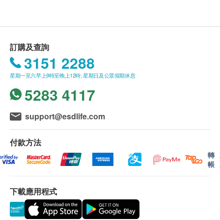
購買任何產品總額滿HK$900，即可享本地免費送
貨服務。賬單總額未滿HK$900需附加HK$100運
費。如送貨至愉景灣須另收取附加費HK$160。馬
灣、東涌須另收取橋費HK$40。長洲、大嶼山、梅
訂購及查詢
窩、貝澳、長沙、塘福、水口、石壁、寶蓮寺、大
3151 2288
澳及香港國際機場，須按實際情況報價。(附加費
星期一至六早上9時至晚上12時; 星期日及公眾假期休息
可能因應貨品尺寸及重量而調整)
5283 4117
我們將於確定訂單後5-7個工作天內安排發貨。
不排除運送時間會因節日而有所影響。當八號烈風
support@esdlife.com
訊號懸掛或黑色暴雨警告生效時，送貨服務時間將
會延遲。
付款方法
所有訂單須視乎相關貨品的供應情況再作最後確
轉
認。倘若生活易未能提供任何訂單上的貨品，生活
帳
易有權拒絕接受該訂單，並且會於送貨前透過電話
或電郵通知顧客再作安排。
下載應用程式
退換條款：