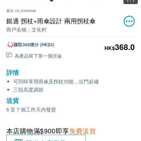
1 / 1
產品:
CH_01040408
銀適 拐杖+雨傘設計 兩用拐杖傘
商戶名稱：
文化村
賺取368積分 (HK$3)
368.0
HK$
為產品留下第一個評論
詳情
可同時享用雨傘及拐杖功能，出門必備
三段高度調節
送貨
5 至 7 個工作天內發貨
本店購物滿$900即享
免費送貨