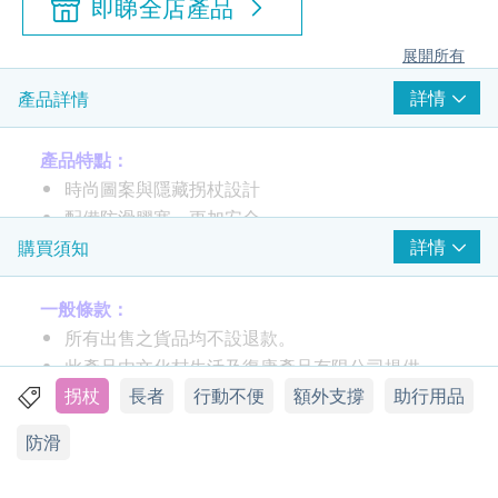
即睇全店產品
展開所有
詳情
產品詳情
產品特點：
時尚圖案與隱藏拐杖設計
配備防滑膠塞，更加安全
詳情
購買須知
產品規格：
尺寸：34.5-36.5 吋
一般條款：
承重量：200 磅
所有出售之貨品均不設退款。
此產品由文化村生活及復康產品有限公司提供。
如有任何爭議，文化村生活及復康產品有限公司及
拐杖
長者
行動不便
額外支撐
助行用品
生活易保留最終決議權。
防滑
送貨條款：