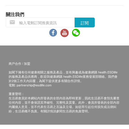
當顧客收取已訂購之貨品時，有責任檢查貨品是否
有損毀情況，一經確認簽收，恕不接受退換。
關注我們
退換產品必須包裝完整，如退換之產品有任何殘缺
訂閱
或過期退回，供應商有權不受理。
如有其他損壞或遺漏查詢，顧客必須保留有效收據
正本，並於送貨後7個工作天內按下列方式聯絡文
化村生活及復康產品有限公司 客戶服務部跟進。
電郵: info@culturehomes.com.hk
查詢熱線: 2780 3882
商戶合作 / 加盟
如閣下擁有任何健康相關之服務及產品，並有興趣成為健康網購 health.ESDlife
的服務及產品供應商，歡迎與健康網購 health.ESDlife業務發展部聯絡。我們會
於2個工作天內回覆，為閣下提供更多有關合作詳情。
電郵:
partnership@esdlife.com
重要聲明：
生活易會員於本網站內所發表的全部內容為即時更新，因此生活易不會預先審查
任何內容，並不會保證其準確性、完整性及質量。此外，會員所發表的全部內容
均屬個人意見，並不代表生活易之言論及立場。如從而引起任何損失或法律糾
紛，生活易概不負責。有關詳情請參閱生活易的免責聲明。