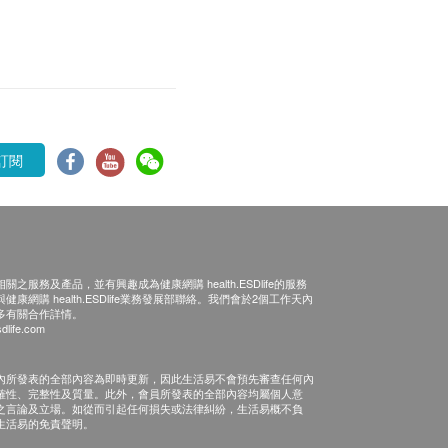
訂閱
之服務及產品，並有興趣成為健康網購 health.ESDlife的服務
康網購 health.ESDlife業務發展部聯絡。我們會於2個工作天內
多有關合作詳情。
dlife.com
內所發表的全部內容為即時更新，因此生活易不會預先審查任何內
確性、完整性及質量。此外，會員所發表的全部內容均屬個人意
之言論及立場。如從而引起任何損失或法律糾紛，生活易概不負
生活易的免責聲明。