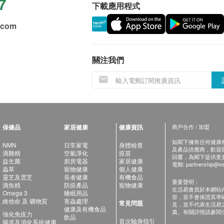
7
下載應用程式
.com
關注我們
保健品
家居健康
健康資訊
商戶合作 / 加盟
如閣下擁有任何健康相關
NMN
日常家電
身體檢查
及產品供應商，歡迎與健
滴雞精
空氣淨化
疫苗
回覆，為閣下提供更
益生菌
廚房電器
家居健康
電郵:
partnership@es
蟲草
寵物健康
個人健康
靈芝及雲芝
長者健康
有機食品
重要聲明：
滴魚精
防疫產品
寵物健康
生活易會員於本網站
Omega 3
睡眠用品
容，並不會保證其準
維他命 及 礦物質
害蟲處理
常見問題
見，並不代表生活易
健康及有機食品
責。有關詳情請參閱
強化免疫力
飲品
首次驗身指引
腸道及消化系統健康