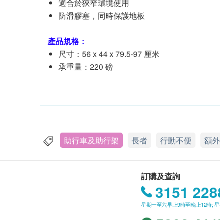
適合於狹窄環境使用
防滑膠塞，同時保護地板
產品規格：
尺寸：56 x 44 x 79.5-97 厘米
承重量：220 磅
助行車及助行架
長者
行動不便
額外
訂購及查詢
3151 228
星期一至六早上9時至晚上12時; 