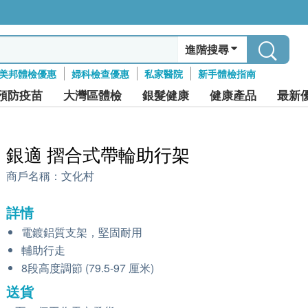
進階搜尋
美邦體檢優惠
婦科檢查優惠
私家醫院
新手體檢指南
預防疫苗
大灣區體檢
銀髮健康
健康產品
最新
銀適 摺合式帶輪助行架
商戶名稱：
文化村
詳情
電鍍鋁質支架，堅固耐用
輔助行走
8段高度調節 (79.5-97 厘米)
送貨