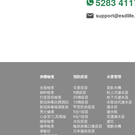
5283 411
support@esdlife
身體檢查
預防疫苗
水質管理
全面檢查
兒童疫苗
直飲水機
婦科檢查
9價疫苗
枱上式濾水器
打疫苗前檢查
23價疫苗
枱下式濾水器
新冠病毒抗體測試
13價疫苗
水龍頭式濾水器
新冠病毒檢測套裝
甲型肝炎疫苗
濾水壺
男士健康
5合1疫苗
濾水瓶
心血管/三高風險
6合1疫苗
花灑濾水器
婚前檢查
水痘疫苗
濾芯
備孕檢查
輪狀病毒口服疫苗
電解水機
過敏症
日本腦炎疫苗