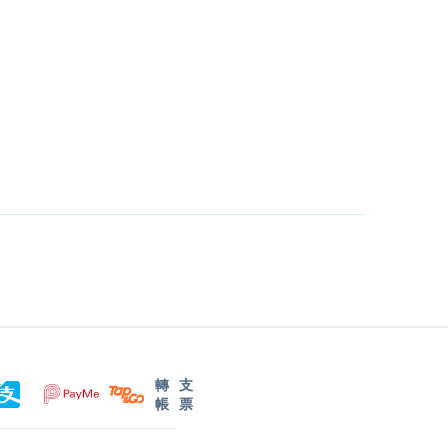
轉
支
帳
票