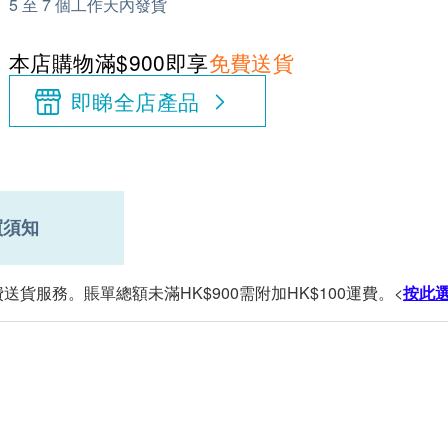
5 至 7 個工作天內發貨
本店購物滿$900即享
免費送貨
即睇全店產品
買須知
送貨服務。賬單總額未滿HK$900需附加HK$100運費。<
按此