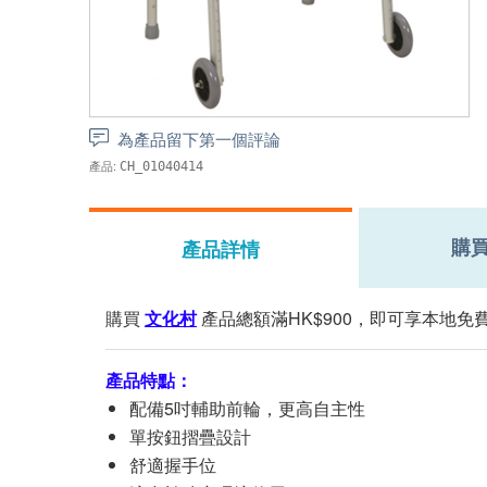
為產品留下第一個評論
產品:
CH_01040414
購
產品詳情
購買
文化村
產品總額滿HK$900，即可享本地免費
產品特點：
配備5吋輔助前輪，更高自主性
單按鈕摺疊設計
舒適握手位