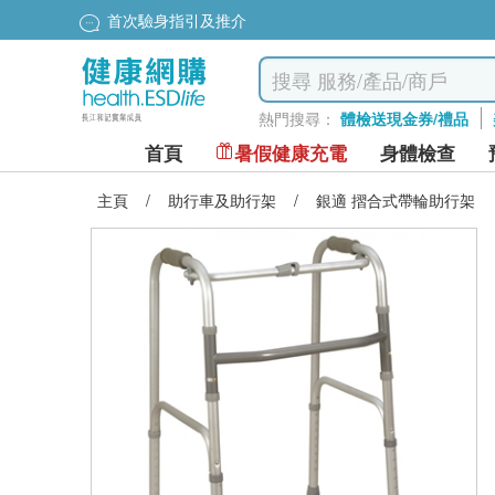
首次驗身指引及推介
熱門搜尋：
體檢送現金券/禮品
首頁
暑假健康充電
身體檢查
主頁
/
助行車及助行架
/
銀適 摺合式帶輪助行架