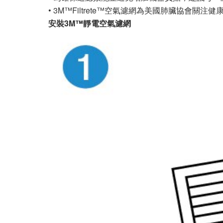
• 3M™Filtrete™空氣濾網為美國肺臟協會關注健
安裝3M™靜電空氣濾網