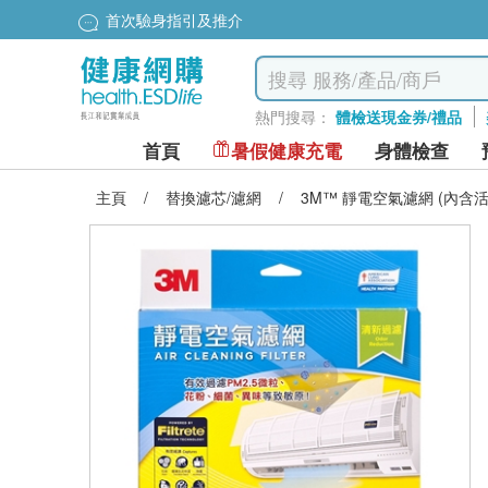
首次驗身指引及推介
熱門搜尋：
體檢送現金券/禮品
首頁
暑假健康充電
身體檢查
主頁
/
替換濾芯/濾網
/
3M™ 靜電空氣濾網 (內含活性