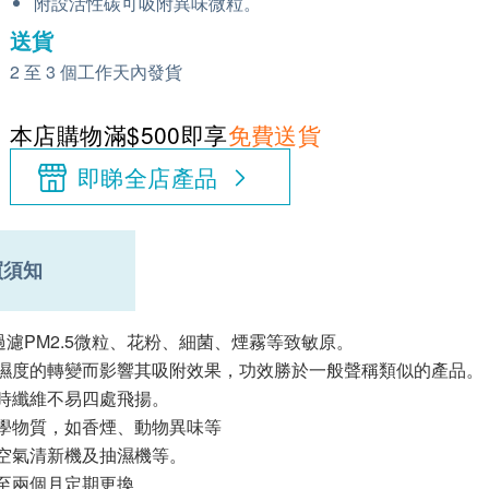
附設活性碳可吸附異味微粒。
送貨
2 至 3 個工作天內發貨
本店購物滿$500即享
免費送貨
即睇全店產品
買須知
有效過濾PM2.5微粒、花粉、細菌、煙霧等致敏原。
及濕度的轉變而影響其吸附效果，功效勝於一般聲稱類似的產品。
同時纖維不易四處飛揚。
化學物質，如香煙、動物異味等
、空氣清新機及抽濕機等。
一至兩個月定期更換