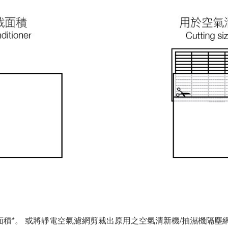
面積*。 或將靜電空氣濾網剪裁出原用之空氣清新機/抽濕機隔塵網