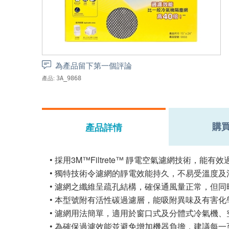
為產品留下第一個評論
產品:
3A_9868
購
產品詳情
• 採用3M™Filtrete™ 靜電空氣濾網技術，能
• 獨特技術令濾網的靜電效能持久，不易受溫度
• 濾網之纖維呈疏孔結構，確保通風量正常，但
• 本型號附有活性碳過濾層，能吸附異味及有害
• 濾網用法簡單，適用於窗口式及分體式冷氣機
• 為確保過濾效能並避免增加機器負擔，建議每