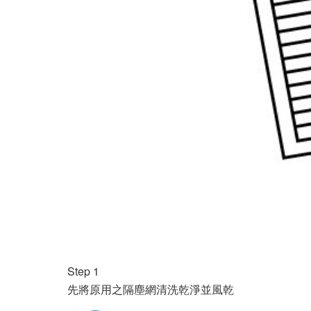
Step 1
先將原用之隔塵網清洗乾淨並風乾