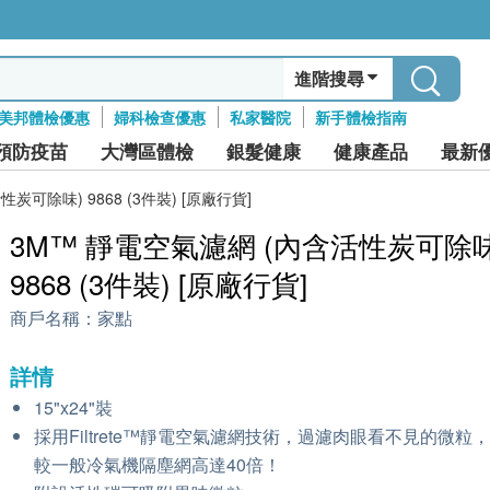
進階搜尋
美邦體檢優惠
婦科檢查優惠
私家醫院
新手體檢指南
預防疫苗
大灣區體檢
銀髮健康
健康產品
最新
炭可除味) 9868 (3件裝) [原廠行貨]
3M™ 靜電空氣濾網 (內含活性炭可除味
9868 (3件裝) [原廠行貨]
商戶名稱：
家點
詳情
15"x24"裝
採用Filtrete™靜電空氣濾網技術，過濾肉眼看不見的微粒
較一般冷氣機隔塵網高達40倍！