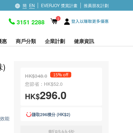
簡
EN
EVERJOY 獎賞計畫
推薦朋友計劃
1
3151 2288
登入以賺取更多優惠
優惠
商戶分類
企業計劃
健康資訊
)
15% off
HK$348.0
您節省：HK$52.0
296.0
HK$
賺取296積分 (HK$2)
，效能
暫時缺貨