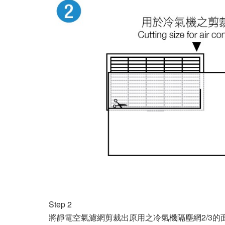
Step 2
將靜電空氣濾網剪裁出原用之冷氣機隔塵網2/3的