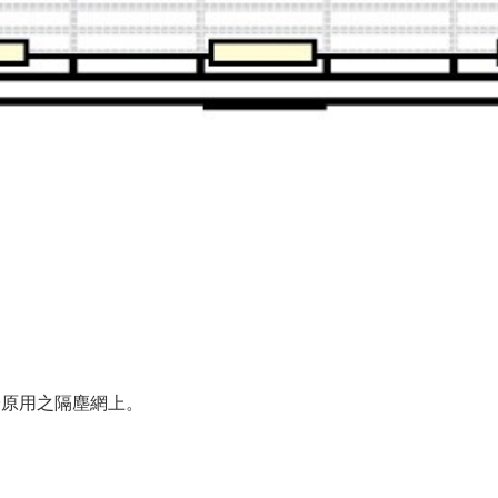
於原用之隔塵網上。