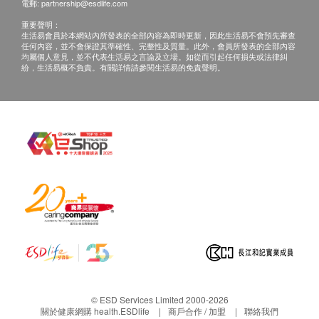
電郵:
partnership@esdlife.com
或過期退回，供應商有權不受理。
重要聲明：
3. 如有其他損壞或遺漏查詢，顧客必須保留有效收據
生活易會員於本網站內所發表的全部內容為即時更新，因此生活易不會預先審查
任何內容，並不會保證其準確性、完整性及質量。此外，會員所發表的全部內容
正本，並於送貨後3個工作天內按下列方式聯絡生活
均屬個人意見，並不代表生活易之言論及立場。如從而引起任何損失或法律糾
易客戶服務部跟進。
紛，生活易概不負責。有關詳情請參閱生活易的免責聲明。
© ESD Services Limited 2000-2026
關於健康網購 health.ESDlife
商戶合作 / 加盟
聯絡我們