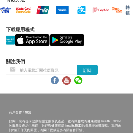
獨特快速更換濾芯設計，方便簡單
14天內安排發貨)
轉
帳
專利內置繞道設計，更換濾芯時無須關掉是水源
不排除運送時間會因節日而有所影響。當八號烈風
全密封式濾芯設計，潔淨衛生
訊號懸掛或黑色暴雨警告生效時，送貨服務時間將
濾芯型號：高效型濾芯 AP Easy C-LC
下載應用程式
會延遲。
尺寸：27cm (高) x 7.4cm (闊) x 6.9cm (深)
所有訂單須視乎相關貨品的供應情況再作最後確
認。倘若生活易未能提供任何訂單上的貨品，生活
易有權拒絕接受該訂單，並且會於送貨前透過電話
或電郵通知顧客再作安排。
關注我們
訂閱
保用條款：
1. 貨品質量保證，於顧客收到產品當日起計，使用期
應最少有12個月或以上。
退換條款：
商戶合作 / 加盟
1. 當顧客收取已訂購之貨品時，有責任檢查貨品是否
如閣下擁有任何健康相關之服務及產品，並有興趣成為健康網購 health.ESDlife
有損毀情況，一經確認簽收，恕不接受退換。
的服務及產品供應商，歡迎與健康網購 health.ESDlife業務發展部聯絡。我們會
2. 退換產品必須包裝完整，如退換之產品有任何殘缺
於2個工作天內回覆，為閣下提供更多有關合作詳情。