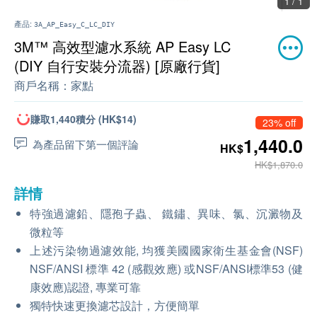
1 / 1
產品:
3A_AP_Easy_C_LC_DIY
3M™ 高效型濾水系統 AP Easy LC
(DIY 自行安裝分流器) [原廠行貨]
商戶名稱：
家點
賺取1,440積分 (HK$14)
23% off
1,440.0
為產品留下第一個評論
HK$
HK$1,870.0
詳情
特強過濾鉛、隱孢子蟲、 鐵鏽、異味、氯、沉澱物及
微粒等
上述污染物過濾效能, 均獲美國國家衛生基金會(NSF)
NSF/ANSI 標準 42 (感觀效應) 或NSF/ANSI標準53 (健
康效應)認證, 專業可靠
獨特快速更換濾芯設計，方便簡單