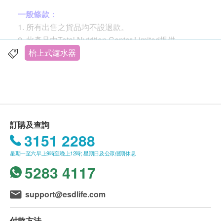
一般條款：
過濾精密度：0.5微米
1. 所有出售之貨品均不設退款。
有效過濾水量：750加侖 (2,839公升)* * 當水流速
2. 此產品由Total Nutrition Center Limited提供。
度減慢時應更換濾芯，建議每6至9個月更換一次，
3. 如有任何爭議，Total Nutrition Center Limited及健
枱上式濾水器
但亦視乎用水量及水質而異，濾芯最長使用期為12
康生活易保留最終決議權。
個月。
流量：0.75加侖/分鐘 (2.84公升/分鐘)
送貨條款：
產品榮獲 NSF/ANSI Std. 42 及53認證
購買Total Nutrition Center Limited產品總額滿
適用水温：攝氏4.4-38度
HK$500，即可享本地免費送貨服務。賬單總額未
訂購及查詢
適用水壓：25-120psi
滿HK$500需附加HK$30運費。
3151 2288
3M™高效型濾水系統 AP Easy LC (DIY 自行安裝分流
額外附加費：如無電梯住宅將收取每件每層$50。
器)。鋅盤面安裝，在原有水龍頭直接安裝簡單分流
星期一至六早上9時至晚上12時; 星期日及公眾假期休息
愉景灣及長洲為$300。如貨車未能直達送貨地
器，免欲于鋅盤面開孔接駁獨立的水龍頭。濾水系統
5283 4117
址，因地理原因需要個別人手額外運送，需按情況
通過NSF認證，有效過濾水中平均99.3%鉛粒子及離
額外收取費用。所有送貨安排及運費以全營推廣有
子、鐵銹、餘氯、異味、沉積物及隱孢子蟲。
限公司決定為準。
support@esdlife.com
系統採用先進多功能合一設計，一支濾芯已能達致多
我們將於確定訂單後3個工作天內安排發貨。(購買
項過濾效能
Quooker 顧客會於3個工作天內獲供應商聯絡, 並於
付款方法