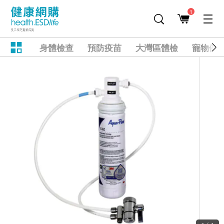
1
身體檢查
預防疫苗
大灣區體檢
寵物健